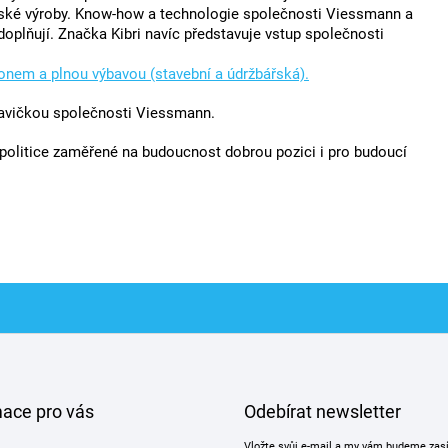
řské výroby. Know-how a technologie společnosti Viessmann a
plňují. Značka Kibri navíc představuje vstup společnosti
honem a plnou výbavou (stavební a údržbářská).
avičkou společnosti Viessmann.
olitice zaměřené na budoucnost dobrou pozici i pro budoucí
mace pro vás
Odebírat newsletter
Vložte svůj e-mail a my vám budeme zas