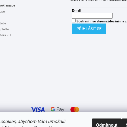
 reklamace
E-mail
upu
Souhlasím
se shromažďováním
a z
 doba
PŘIHLÁSIT SE
 platba
ers - IT
cookies, abychom Vám umožnili
Odmítnout