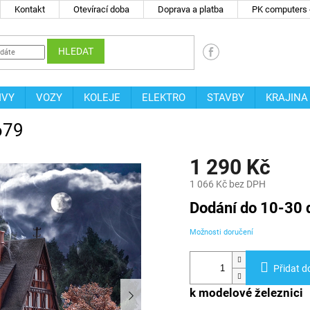
Kontakt
Otevírací doba
Doprava a platba
PK computers -
HLEDAT
IVY
VOZY
KOLEJE
ELEKTRO
STAVBY
KRAJINA
679
1 290 Kč
1 066 Kč bez DPH
Měrná
Dodání do 10-30 
cena:
Možnosti doručení
Přidat d
k modelové železnici