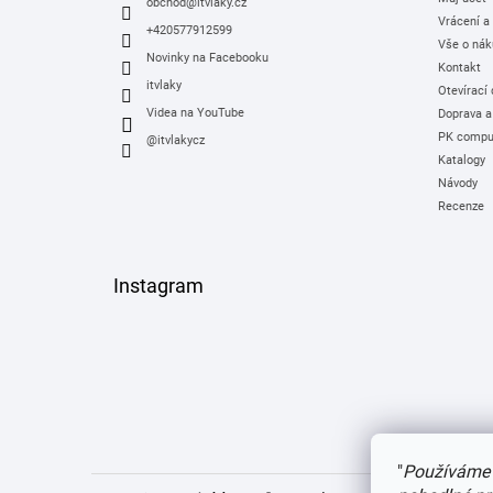
í
obchod
@
itvlaky.cz
Vrácení a
+420577912599
Vše o nák
Novinky na Facebooku
Kontakt
itvlaky
Otevírací
Videa na YouTube
Doprava a
PK comput
@itvlakycz
Katalogy
Návody
Recenze
Instagram
"
Používáme 