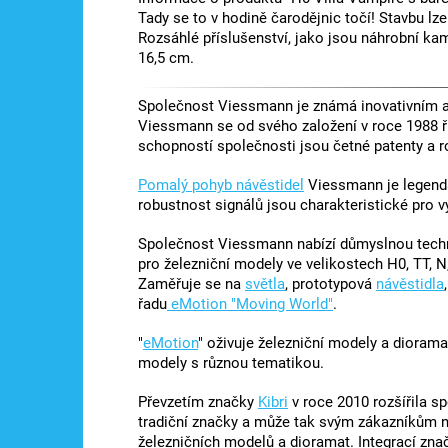
Tady se to v hodině čarodějnic točí! Stavbu lz
Rozsáhlé příslušenství, jako jsou náhrobní kam
16,5 cm.
Společnost Viessmann je známá inovativním a 
Viessmann se od svého založení v roce 1988 ř
schopností společnosti jsou četné patenty a r
Pomalý pohyb návěstidel
Viessmann je legendá
robustnost signálů jsou charakteristické pro 
Společnost Viessmann nabízí důmyslnou techni
pro železniční modely ve velikostech H0, TT, N,
Zaměřuje se na
světla
, prototypová
návěstidla
řadu
eMotion "Moving World"
.
"
eMotion
" oživuje železniční modely a diorama
modely s různou tematikou.
Převzetím značky
Kibri
v roce 2010 rozšířila s
tradiční značky a může tak svým zákazníkům nab
železničních modelů a dioramat. Integrací zna