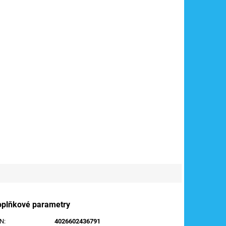
oplňkové parametry
AN
:
4026602436791