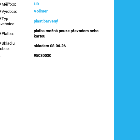
H0
Měřítko
:
Vollmer
Výrobce
:
Typ
plast barvený
avebnice
:
platba možná pouze převodem nebo
Platba
:
kartou
Sklad u
skladem 08.06.26
robce
:
N
:
95030030