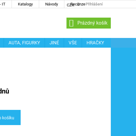
 IT
Katalogy
Návody
Recenze
Přihlášení
CZK
NÁKUPNÍ
Prázdný košík
KOŠÍK
AUTA, FIGURKY
JINÉ
VŠE
HRAČKY
dnů
o košíku