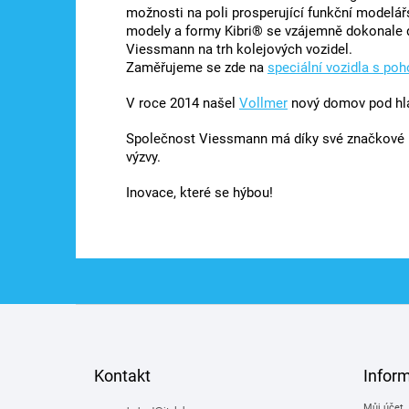
možnosti na poli prosperující funkční modelá
modely a formy Kibri® se vzájemně dokonale do
Viessmann na trh kolejových vozidel.
Zaměřujeme se zde na
speciální vozidla s po
V roce 2014 našel
Vollmer
nový domov pod hl
Společnost Viessmann má díky své značkové p
výzvy.
Inovace, které se hýbou!
Z
á
p
a
Kontakt
Infor
t
Můj účet