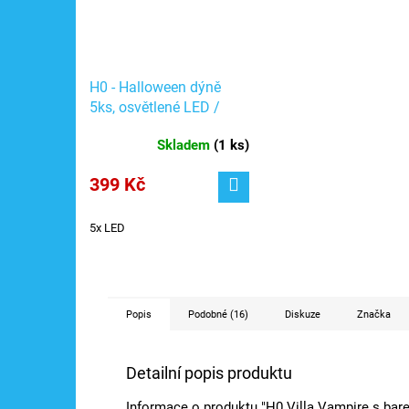
H0 - Halloween dýně
5ks, osvětlené LED /
Noch 51210
Skladem
(
1 ks
)
399 Kč
5x LED
Popis
Podobné (16)
Diskuze
Značka
Detailní popis produktu
Informace o produktu "H0 Villa Vampire s bare