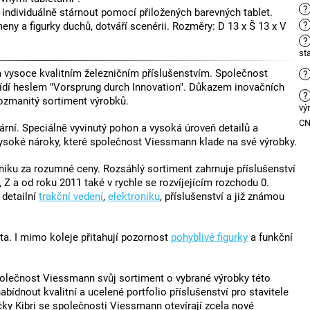
?
e individuálně stárnout pomocí přiložených barevných tablet.
?
eny a figurky duchů, dotváří scenérii. Rozměry: D 13 x Š 13 x V
?
st
vysoce kvalitním železničním příslušenstvím. Společnost
?
ídí heslem "Vorsprung durch Innovation". Důkazem inovačních
?
ozmanitý sortiment výrobků.
vý
C
rní. Speciálně vyvinutý pohon a vysoká úroveň detailů a
vysoké nároky, které společnost Viessmann klade na své výrobky.
ku za rozumné ceny. Rozsáhlý sortiment zahrnuje příslušenství
 Z a od roku 2011 také v rychle se rozvíjejícím rozchodu 0.
, detailní
trakční vedení
,
elektroniku
, příslušenství a již známou
ta. I mimo koleje přitahují pozornost
pohyblivé figurky
a funkční
polečnost Viessmann svůj sortiment o vybrané výrobky této
ídnout kvalitní a ucelené portfolio příslušenství pro stavitele
čky Kibri se společnosti Viessmann otevírají zcela nové