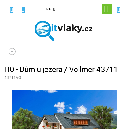
Přejít
na
NÁKUPNÍ
CZK
obsah
KOŠÍK
H0 - Dům u jezera / Vollmer 43711
43711VO