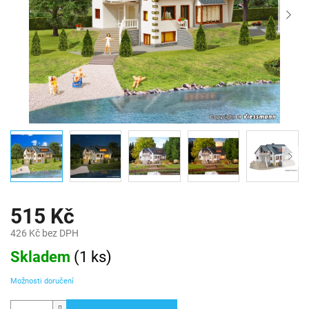
515 Kč
426 Kč bez DPH
Měrná
Skladem
(
1 ks
)
cena:
Možnosti doručení