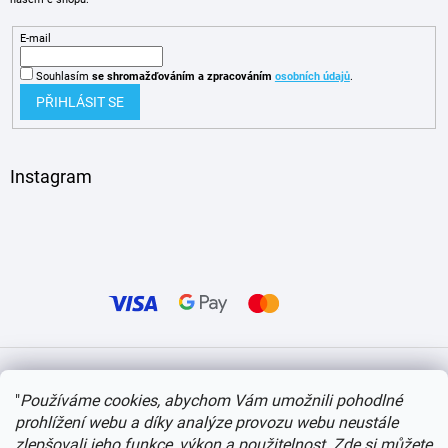
E-mail
Souhlasím
se shromažďováním
a zpracováním
osobních údajů
.
PŘIHLÁSIT SE
Instagram
Vytvořil Shoptet
"
Používáme cookies, abychom Vám umožnili pohodlné
prohlížení webu a díky analýze provozu webu neustále
Copyright 2026
itvlaky.cz
. Všechna práva vyhrazena.
Upravit nastavení cookies
zlepšovali jeho funkce, výkon a použitelnost.
Zde si můžete