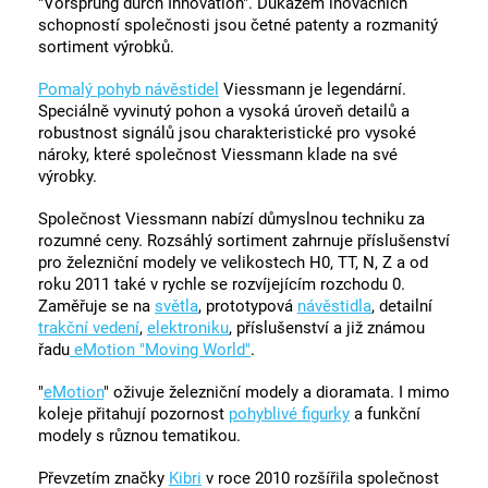
"Vorsprung durch Innovation". Důkazem inovačních
schopností společnosti jsou četné patenty a rozmanitý
sortiment výrobků.
Pomalý pohyb návěstidel
Viessmann je legendární.
Speciálně vyvinutý pohon a vysoká úroveň detailů a
robustnost signálů jsou charakteristické pro vysoké
nároky, které společnost Viessmann klade na své
výrobky.
Společnost Viessmann nabízí důmyslnou techniku za
rozumné ceny. Rozsáhlý sortiment zahrnuje příslušenství
pro železniční modely ve velikostech H0, TT, N, Z a od
roku 2011 také v rychle se rozvíjejícím rozchodu 0.
Zaměřuje se na
světla
, prototypová
návěstidla
, detailní
trakční vedení
,
elektroniku
, příslušenství a již známou
řadu
eMotion "Moving World"
.
"
eMotion
" oživuje železniční modely a dioramata. I mimo
koleje přitahují pozornost
pohyblivé figurky
a funkční
modely s různou tematikou.
Převzetím značky
Kibri
v roce 2010 rozšířila společnost