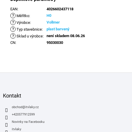
EAN
:
4026602437118
?
H0
Měřítko
:
?
Vollmer
Výrobce
:
?
plast barvený
Typ stavebnice
:
?
není skladem 08.06.26
Sklad u výrobce
:
CN
:
95030030
Z
á
p
a
Kontakt
t
í
obchod
@
itvlaky.cz
+420577912599
Novinky na Facebooku
itvlaky