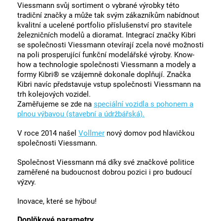
Viessmann svůj sortiment o vybrané výrobky této
tradiční značky a může tak svým zákazníkům nabídnout
kvalitní a ucelené portfolio příslušenství pro stavitele
železničních modelů a dioramat. Integrací značky Kibri
se společnosti Viessmann otevírají zcela nové možnosti
na poli prosperující funkční modelářské výroby. Know-
how a technologie společnosti Viessmann a modely a
formy Kibri® se vzájemně dokonale doplňují. Značka
Kibri navíc představuje vstup společnosti Viessmann na
trh kolejových vozidel.
Zaměřujeme se zde na
speciální vozidla s pohonem a
plnou výbavou (stavební a údržbářská).
V roce 2014 našel
Vollmer
nový domov pod hlavičkou
společnosti Viessmann.
Společnost Viessmann má díky své značkové politice
zaměřené na budoucnost dobrou pozici i pro budoucí
výzvy.
Inovace, které se hýbou!
Doplňkové parametry