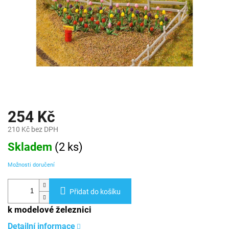
254 Kč
210 Kč bez DPH
Měrná
Skladem
(
2 ks
)
cena:
Možnosti doručení
Přidat do košíku
k modelové železnici
Detailní informace