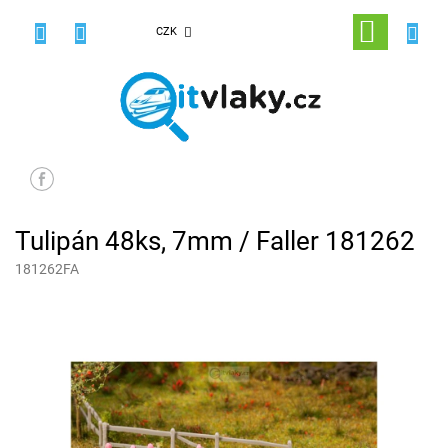
Přejít
na
NÁKUPNÍ
CZK
obsah
KOŠÍK
Tulipán 48ks, 7mm / Faller 181262
181262FA