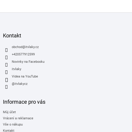
Z
á
p
a
Kontakt
t
í
obchod
@
itvlaky.cz
+420577912599
Novinky na Facebooku
itvlaky
Videa na YouTube
@itvlakycz
Informace pro vás
Můj účet
Vrácení a reklamace
Vše o nákupu
Kontakt