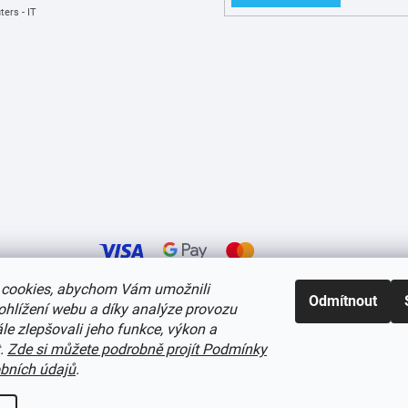
ers - IT
cookies, abychom Vám umožnili
Odmítnout
ohlížení webu a díky analýze provozu
í cookies
e zlepšovali jeho funkce, výkon a
t.
Zde si můžete podrobně projít Podmínky
bních údajů
.