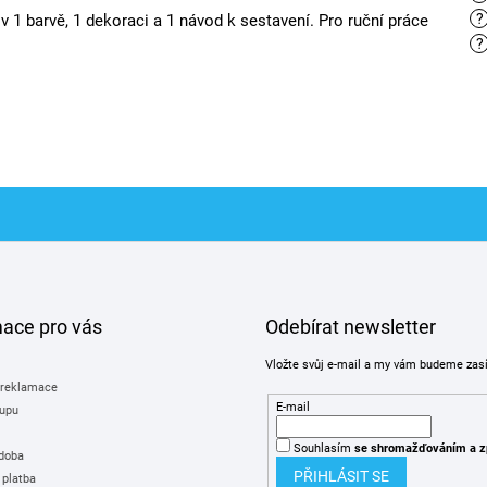
?
v 1 barvě, 1 dekoraci a 1 návod k sestavení.
Pro ruční práce
?
mace pro vás
Odebírat newsletter
Vložte svůj e-mail a my vám budeme zas
 reklamace
E-mail
upu
Souhlasím
se shromažďováním
a z
 doba
PŘIHLÁSIT SE
 platba