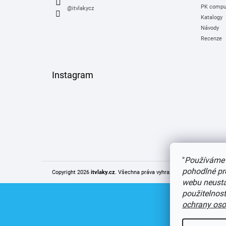
PK comput
@itvlakycz
Katalogy
Návody
Recenze
Instagram
"
Používáme 
pohodlné pr
Copyright 2026
itvlaky.cz
. Všechna práva vyhrazena.
Upravit nastaven
webu neustál
použitelnos
ochrany oso