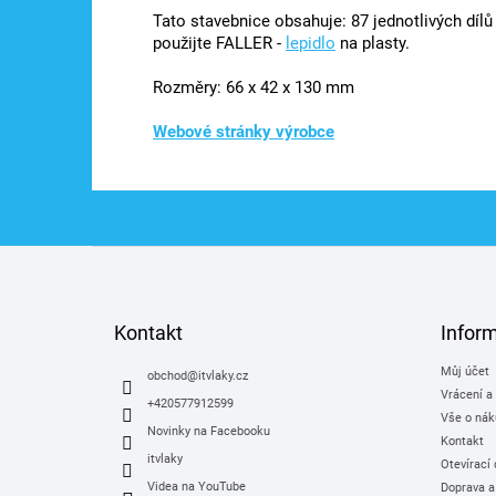
Tato stavebnice obsahuje: 87 jednotlivých dílů 
použijte FALLER -
lepidlo
na plasty.
Rozměry: 66 x 42 x 130 mm
Webové stránky výrobce
Z
á
p
a
Kontakt
Infor
t
Můj účet
í
obchod
@
itvlaky.cz
Vrácení a
+420577912599
Vše o nák
Novinky na Facebooku
Kontakt
itvlaky
Otevírací
Videa na YouTube
Doprava a