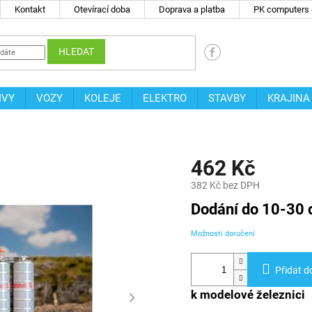
Kontakt
Otevírací doba
Doprava a platba
PK computers -
HLEDAT
IVY
VOZY
KOLEJE
ELEKTRO
STAVBY
KRAJINA
462 Kč
382 Kč bez DPH
Měrná
Dodání do 10-30 
cena:
Možnosti doručení
Přidat d
k modelové železnici