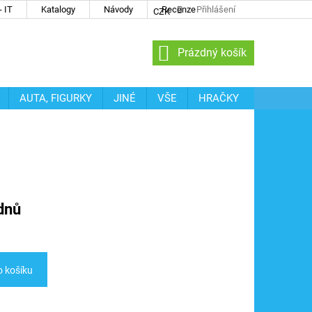
 IT
Katalogy
Návody
Recenze
Přihlášení
CZK
NÁKUPNÍ
Prázdný košík
KOŠÍK
AUTA, FIGURKY
JINÉ
VŠE
HRAČKY
dnů
o košíku