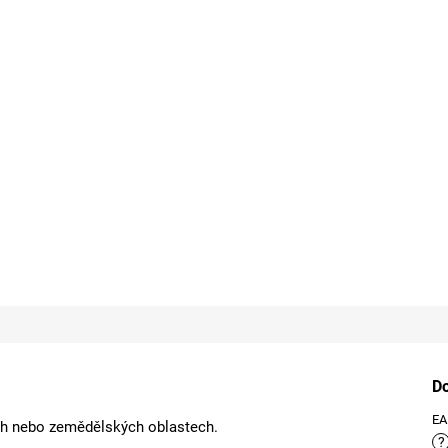
D
E
ch nebo zemědělských oblastech.
?