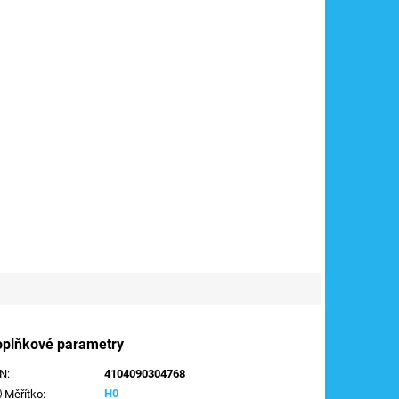
oplňkové parametry
AN
:
4104090304768
H0
Měřítko
: