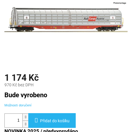
1 174 Kč
970 Kč bez DPH
Měrná
Bude vyrobeno
cena:
Možnosti doručení
Přidat do košíku
NOVINKA 2025 / předvyprodáno