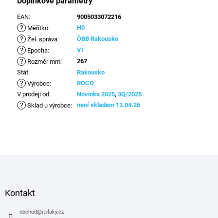
Doplňkové parametry
EAN
:
9005033072216
?
H0
Měřítko
:
?
ÖBB Rakousko
Žel. správa
:
?
VI
Epocha
:
?
267
Rozměr mm
:
Stát
:
Rakousko
?
ROCO
Výrobce
:
V prodeji od
:
Novinka 2025
,
3Q/2025
?
není skladem 13.04.26
Sklad u výrobce
:
Z
á
p
a
Kontakt
t
í
obchod
@
itvlaky.cz