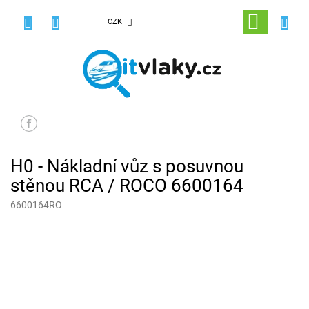
Přejít
na
NÁKUPNÍ
CZK
obsah
KOŠÍK
H0 - Nákladní vůz s posuvnou
stěnou RCA / ROCO 6600164
6600164RO