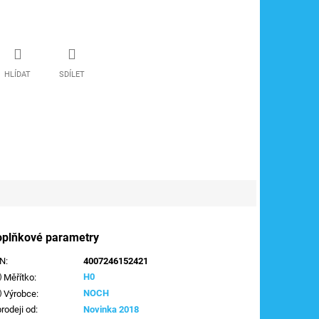
HLÍDAT
SDÍLET
oplňkové parametry
AN
:
4007246152421
H0
Měřítko
:
NOCH
Výrobce
:
prodeji od
:
Novinka 2018