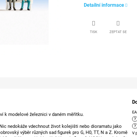
Detailní informace
TISK
ZEPTAT SE
D
E
ství k modelové železnici v daném měřítku.
?
 Nic nedokáže vdechnout život kolejišti nebo dioramatu jako
?
obrovský výběr různých sad figurek pro G, H0, TT, N a Z. Kromě
V 