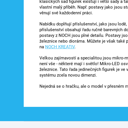
klasických sad figurek existují i ​​větší sady 
vlastní malý příběh. Např. postavy jako jsou sta
věnují své každodenní práci.
Nabídku doplňují příslušenství, jako jsou lodě
příslušenství obsahují řadu ručně barevných 
postavy z NOCH jsou plné detailu. Postavy jso
železnice nebo dioráma. Můžete je však také p
na
NOCH KREATIV
.
Velkou zajímavostí a specialitou jsou mikro-
není vše - některé mají i světlo! Mikro-LED os
železnice. Tato řada jedinečných figurek je ve
systému zcela novou dimenzi.
Nejedná se o hračku, ale o model v přesném mě
Z