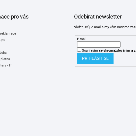
mace pro vás
Odebírat newsletter
Vložte svůj e-mail a my vám budeme zas
 reklamace
E-mail
upu
Souhlasím
se shromažďováním
a z
 doba
PŘIHLÁSIT SE
 platba
ers - IT