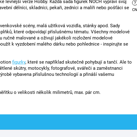
a také levnější verze Hobby. Každá sada figurek NOCH vypráví svůj
?
vební dělníci, skladníci, pekaři, zedníci a malíři nebo pošťáci se
C
, venkovské scény, malá užitková vozidla, stánky apod. Sady
doplňků, které odpovídají příslušnému tématu. Všechny modelové
u ručně malované a oživují jakékoli rozložení modelové
oužít k vyzdobení malého dárku nebo pohlednice - inspirujte se
motion
figurky
, které se například skutečně pohybují a tančí. Ale to
větlené skútry, motocykly, fotografové, svářeči a zaměstnanci
 výrobě vybavena příslušnou technologií a přináší vašemu
řítku o velikosti několik milimetrů, max. pár cm.