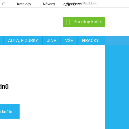
 IT
Katalogy
Návody
Recenze
Přihlášení
CZK
NÁKUPNÍ
Prázdný košík
KOŠÍK
AUTA, FIGURKY
JINÉ
VŠE
HRAČKY
dnů
o košíku