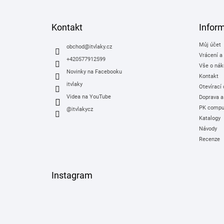
á
p
a
Kontakt
Infor
t
Můj účet
í
obchod
@
itvlaky.cz
Vrácení a
+420577912599
Vše o nák
Novinky na Facebooku
Kontakt
itvlaky
Otevírací
Videa na YouTube
Doprava a
PK comput
@itvlakycz
Katalogy
Návody
Recenze
Instagram