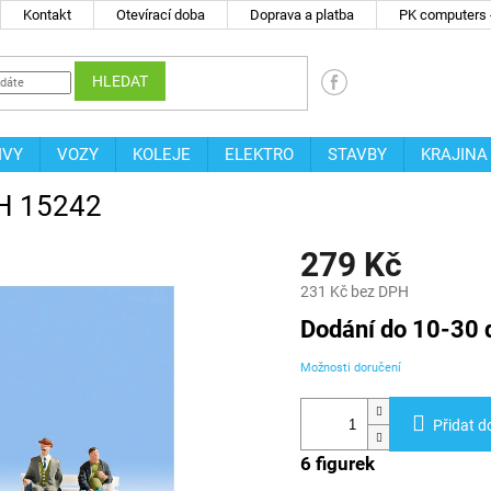
Kontakt
Otevírací doba
Doprava a platba
PK computers -
HLEDAT
IVY
VOZY
KOLEJE
ELEKTRO
STAVBY
KRAJINA
OCH 15242
279 Kč
231 Kč bez DPH
Měrná
Dodání do 10-30 
cena:
Možnosti doručení
Přidat d
6 figurek