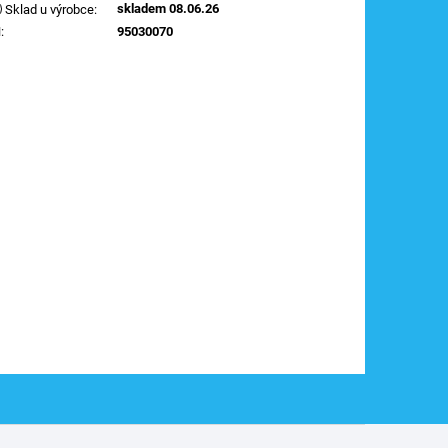
skladem 08.06.26
Sklad u výrobce
:
N
:
95030070