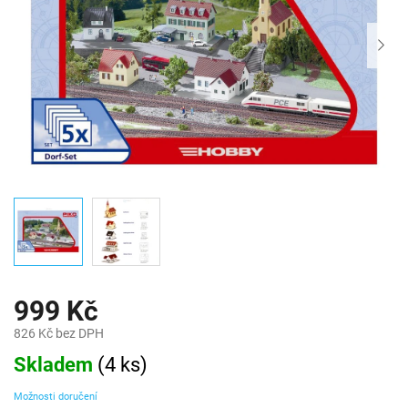
999 Kč
826 Kč bez DPH
Měrná
Skladem
(
4 ks
)
cena:
Možnosti doručení