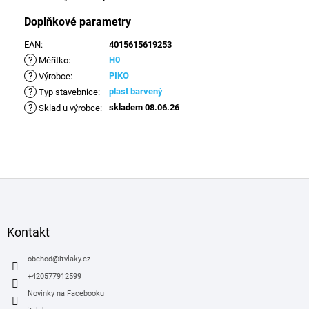
Doplňkové parametry
EAN
:
4015615619253
?
H0
Měřítko
:
?
PIKO
Výrobce
:
?
plast barvený
Typ stavebnice
:
?
skladem 08.06.26
Sklad u výrobce
:
Z
á
p
a
Kontakt
t
í
obchod
@
itvlaky.cz
+420577912599
Novinky na Facebooku