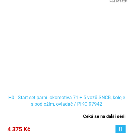
Kód:
97942PI
H0 - Start set parní lokomotiva 71 + 5 vozů SNCB, koleje
s podložím, ovladač / PIKO 97942
Čeká se na další sérii
4 375 Kč