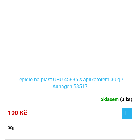
Lepidlo na plast UHU 45885 s aplikátorem 30 g /
Auhagen 53517
Skladem
(
3 ks
)
190 Kč
30g