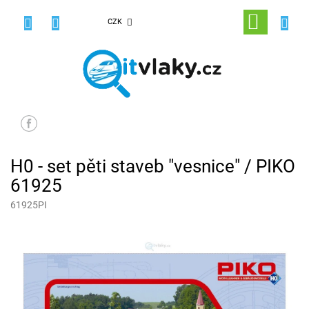
Přejít
na
NÁKUPNÍ
CZK
obsah
KOŠÍK
H0 - set pěti staveb "vesnice" / PIKO
61925
61925PI