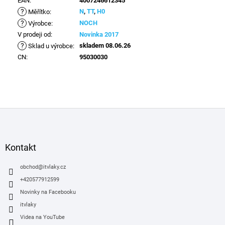
EAN
:
4007246612345
?
N
,
TT
,
H0
Měřítko
:
?
NOCH
Výrobce
:
V prodeji od
:
Novinka 2017
?
skladem 08.06.26
Sklad u výrobce
:
CN
:
95030030
Z
á
p
a
Kontakt
t
í
obchod
@
itvlaky.cz
+420577912599
Novinky na Facebooku
itvlaky
Videa na YouTube