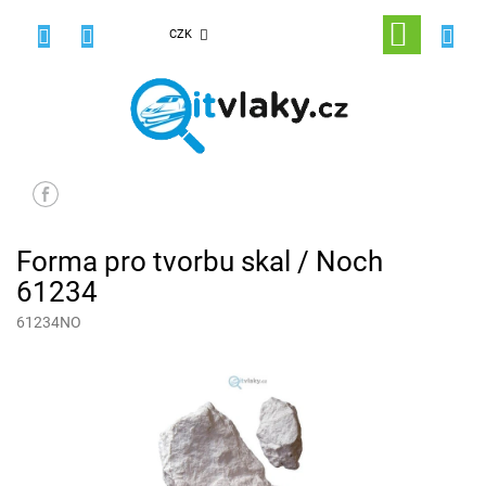
Přejít
na
NÁKUPNÍ
CZK
obsah
KOŠÍK
Forma pro tvorbu skal / Noch
61234
61234NO