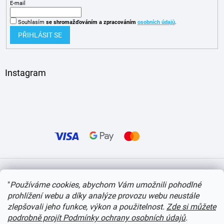
E-mail
Souhlasím
se shromažďováním
a zpracováním
osobních údajů
.
PŘIHLÁSIT SE
Instagram
Vytvořil Shoptet
"
Používáme cookies, abychom Vám umožnili pohodlné
prohlížení webu a díky analýze provozu webu neustále
Copyright 2026
itvlaky.cz
. Všechna práva vyhrazena.
Upravit nastavení cookies
zlepšovali jeho funkce, výkon a použitelnost.
Zde si můžete
podrobně projít Podmínky ochrany osobních údajů
.