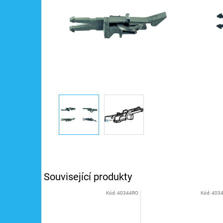
Související produkty
Kód:
40344RO
Kód:
403