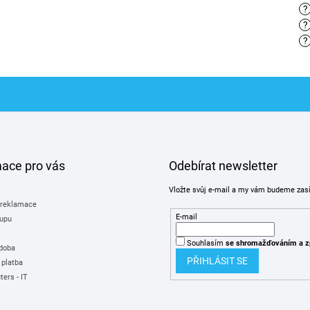
?
?
?
mace pro vás
Odebírat newsletter
Vložte svůj e-mail a my vám budeme zas
 reklamace
E-mail
upu
Souhlasím
se shromažďováním
a z
 doba
PŘIHLÁSIT SE
 platba
ers - IT