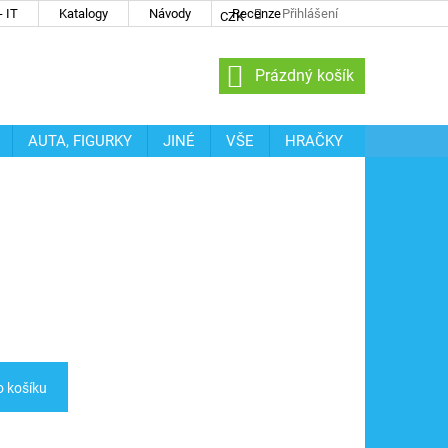
 IT
Katalogy
Návody
Recenze
Přihlášení
CZK
NÁKUPNÍ
Prázdný košík
KOŠÍK
AUTA, FIGURKY
JINÉ
VŠE
HRAČKY
o košíku