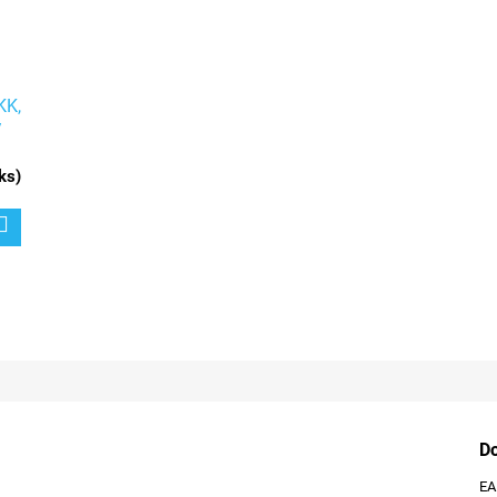
KK,
/
ks
)
D
E