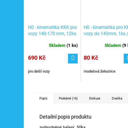
H0 - kinematika KKK pro
H0 - kinematika pro K
vozy 140-170 mm, 12ks
vozy do 140mm, 1ks 
/ ROCO 40344
ROCO 40343x
Skladem
(
1 ks
)
Skladem
(
9 
690 Kč
80 Kč
pro delší vozy
modelová železnice
Popis
Podobné (16)
Diskuze
Značka
Detailní popis produktu
zvýhodněné balení 50ks