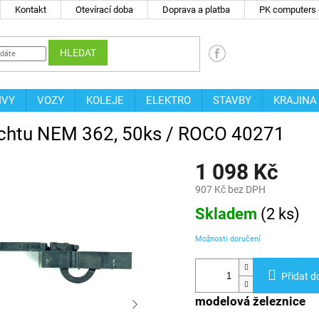
Kontakt
Otevírací doba
Doprava a platba
PK computers -
HLEDAT
IVY
VOZY
KOLEJE
ELEKTRO
STAVBY
KRAJINA
šachtu NEM 362, 50ks / ROCO 40271
1 098 Kč
907 Kč bez DPH
Měrná
Skladem
(
2 ks
)
cena:
Možnosti doručení
Přidat d
modelová železnice