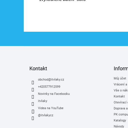
Z
á
p
a
Kontakt
Infor
t
Můj účet
í
obchod
@
itvlaky.cz
Vrácení a
+420577912599
Vše o nák
Novinky na Facebooku
Kontakt
itvlaky
Otevírací
Videa na YouTube
Doprava a
PK comput
@itvlakycz
Katalogy
Návody