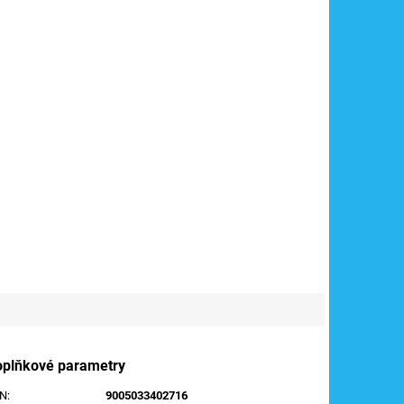
oplňkové parametry
AN
:
9005033402716