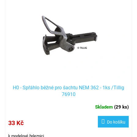
H0 - Spřáhlo běžné pro šachtu NEM 362 - 1ks /Tillig
76910
Skladem
(
29 ks
)
33 Kč
Do košíku
k modelové železnici