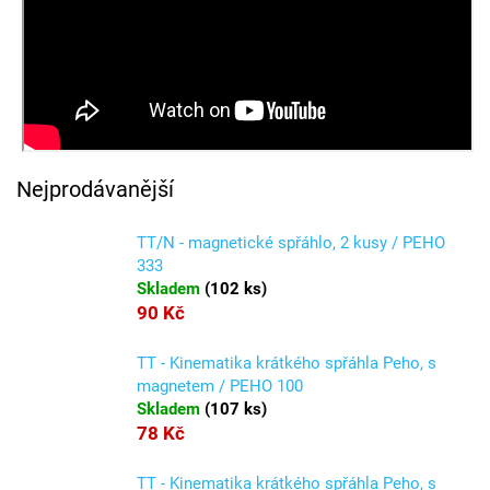
Nejprodávanější
TT/N - magnetické spřáhlo, 2 kusy / PEHO
333
Skladem
(
102 ks
)
90 Kč
TT - Kinematika krátkého spřáhla Peho, s
magnetem / PEHO 100
Skladem
(
107 ks
)
78 Kč
TT - Kinematika krátkého spřáhla Peho, s