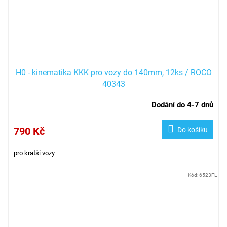
H0 - kinematika KKK pro vozy do 140mm, 12ks / ROCO
40343
Dodání do 4-7 dnů
790 Kč
Do košíku
pro kratší vozy
Kód:
6523FL