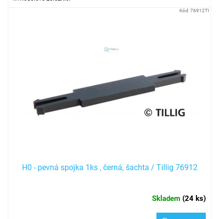
Kód:
76912TI
H0 - pevná spojka 1ks , černá, šachta / Tillig 76912
Skladem
(
24 ks
)