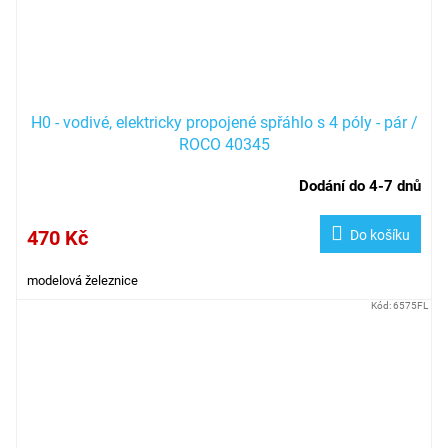
H0 - vodivé, elektricky propojené spřáhlo s 4 póly - pár /
ROCO 40345
Dodání do 4-7 dnů
470 Kč
Do košíku
modelová železnice
Kód:
6575FL