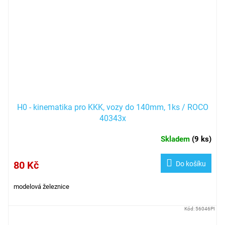
H0 - kinematika pro KKK, vozy do 140mm, 1ks / ROCO
40343x
Skladem
(
9 ks
)
80 Kč
Do košíku
modelová železnice
Kód:
56046PI