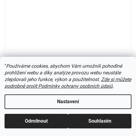
"
Používáme cookies, abychom Vám umožnili pohodlné
prohlížení webu a díky analýze provozu webu neustále
zlepšovali jeho funkce, výkon a použitelnost.
Zde si můžete
H0 - krátké vodivé spřáhlo (2 kusy) / PIKO 56047
podrobně projít Podmínky ochrany osobních údajů
.
Nastavení
Dodání do 10-30 dnů
370 Kč
Do košíku
Odmítnout
Souhlasím
Novinka 2020