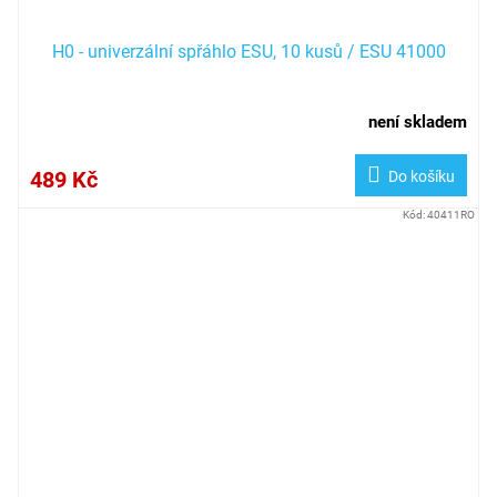
H0 - univerzální spřáhlo ESU, 10 kusů / ESU 41000
není skladem
489 Kč
Do košíku
Kód:
40411RO