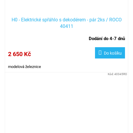
H0 - Elektrické spřáhlo s dekodérem - pár 2ks / ROCO
40411
Dodání do 4-7 dnů
2 650 Kč
Do košíku
modelová železnice
Kód:
40345RO