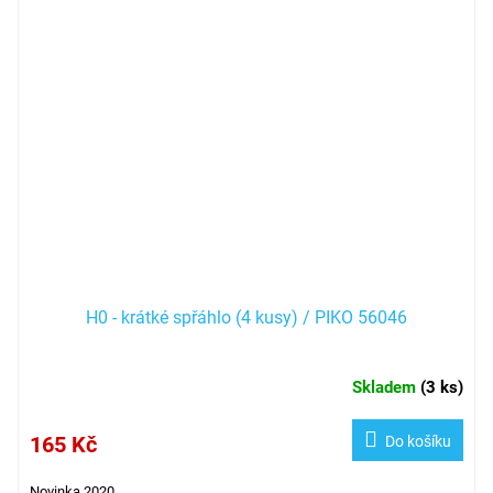
H0 - krátké spřáhlo (4 kusy) / PIKO 56046
Skladem
(
3 ks
)
165 Kč
Do košíku
Novinka 2020