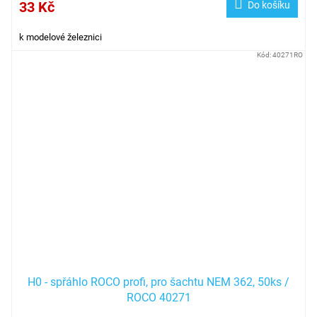
33 Kč
Do košíku
k modelové železnici
Kód:
40271RO
H0 - spřáhlo ROCO profi, pro šachtu NEM 362, 50ks /
ROCO 40271