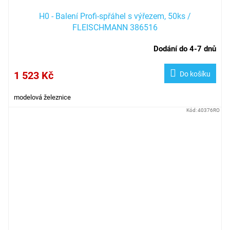
H0 - Balení Profi-spřáhel s výřezem, 50ks /
FLEISCHMANN 386516
Dodání do 4-7 dnů
1 523 Kč
Do košíku
modelová železnice
Kód:
40376RO