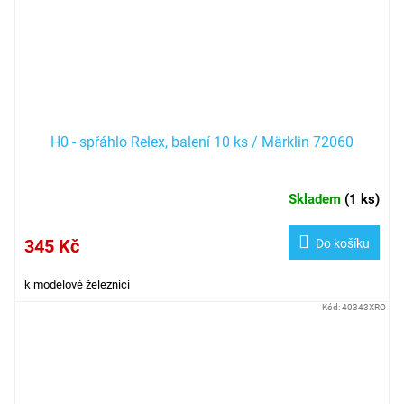
H0 - spřáhlo Relex, balení 10 ks / Märklin 72060
Skladem
(
1 ks
)
345 Kč
Do košíku
k modelové železnici
Kód:
40343XRO