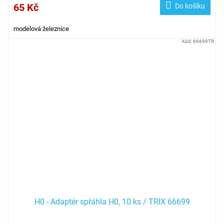
65 Kč
Do košíku
modelová železnice
Kód:
66699TR
H0 - Adaptér spřáhla H0, 10 ks / TRIX 66699