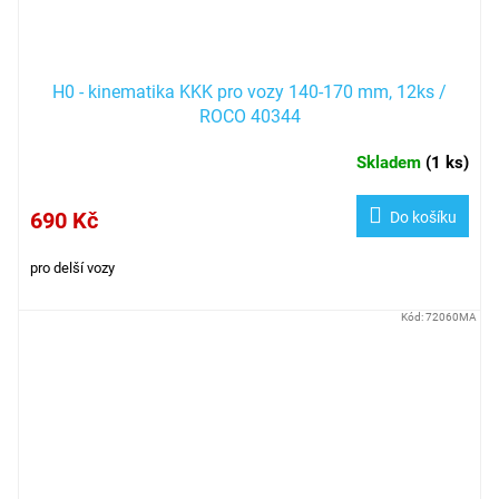
H0 - kinematika KKK pro vozy 140-170 mm, 12ks /
ROCO 40344
Skladem
(
1 ks
)
690 Kč
Do košíku
pro delší vozy
Kód:
72060MA