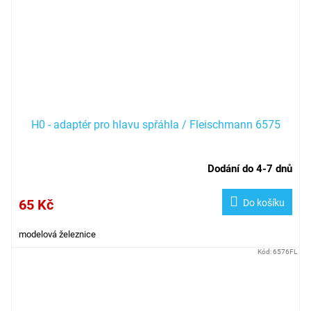
H0 - adaptér pro hlavu spřáhla / Fleischmann 6575
Dodání do 4-7 dnů
65 Kč
Do košíku
modelová železnice
Kód:
6576FL