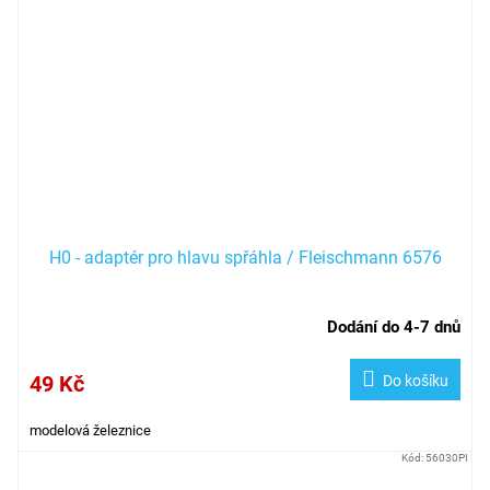
H0 - adaptér pro hlavu spřáhla / Fleischmann 6576
Dodání do 4-7 dnů
49 Kč
Do košíku
modelová železnice
Kód:
56030PI