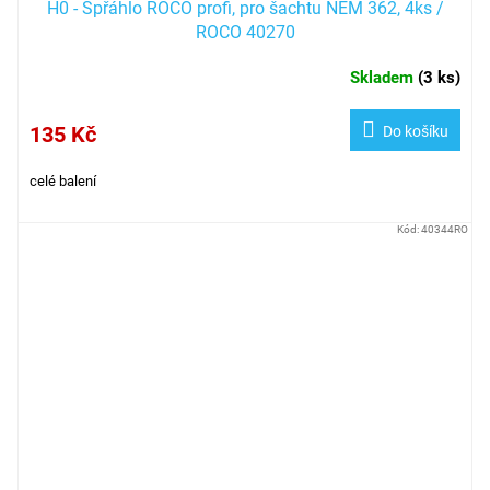
H0 - Spřáhlo ROCO profi, pro šachtu NEM 362, 4ks /
ROCO 40270
Skladem
(
3 ks
)
135 Kč
Do košíku
celé balení
Kód:
40344RO