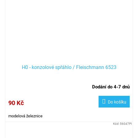
H0 - konzolové spřáhlo / Fleischmann 6523
Dodání do 4-7 dnů
90 Kč
Do košíku
modelová železnice
Kód:
56047PI