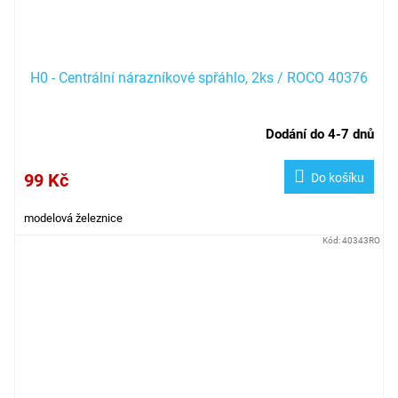
H0 - Centrální nárazníkové spřáhlo, 2ks / ROCO 40376
Dodání do 4-7 dnů
99 Kč
Do košíku
modelová železnice
Kód:
40343RO