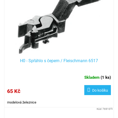
s
p
r
o
d
u
k
t
ů
H0 - Spřáhlo s čepem / Fleischmann 6517
Skladem
(
1 ks
)
65 Kč
Do košíku
modelová železnice
Kód:
76910TI