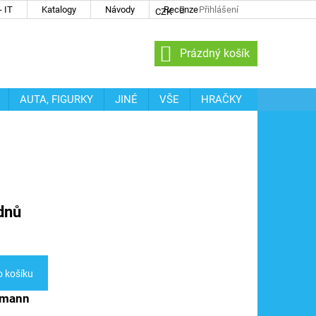
 IT
Katalogy
Návody
Recenze
Přihlášení
CZK
NÁKUPNÍ
Prázdný košík
KOŠÍK
AUTA, FIGURKY
JINÉ
VŠE
HRAČKY
dnů
o košíku
ssmann