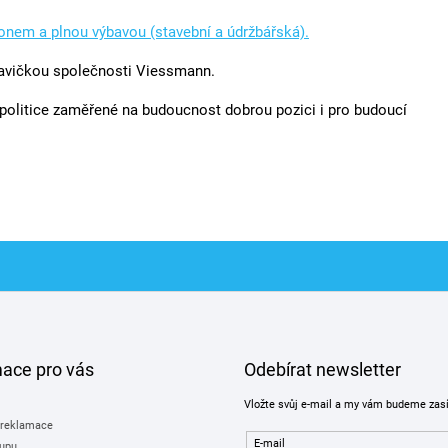
honem a plnou výbavou (stavební a údržbářská).
avičkou společnosti Viessmann.
olitice zaměřené na budoucnost dobrou pozici i pro budoucí
mace pro vás
Odebírat newsletter
Vložte svůj e-mail a my vám budeme zas
 reklamace
E-mail
upu