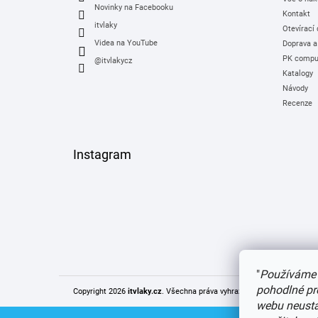
Novinky na Facebooku
Kontakt
itvlaky
Otevírací
Videa na YouTube
Doprava a
PK comput
@itvlakycz
Katalogy
Návody
Recenze
Instagram
"
Používáme 
pohodlné pr
Copyright 2026
itvlaky.cz
. Všechna práva vyhrazena.
Upravit nastaven
webu neustál