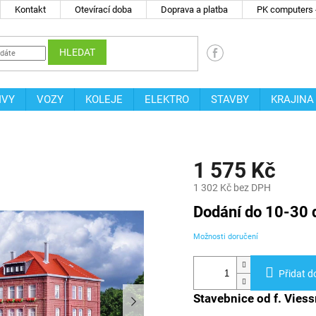
Kontakt
Otevírací doba
Doprava a platba
PK computers -
HLEDAT
IVY
VOZY
KOLEJE
ELEKTRO
STAVBY
KRAJINA
1
1 575 Kč
1 302 Kč bez DPH
Měrná
Dodání do 10-30 
cena:
Možnosti doručení
Přidat d
Stavebnice od f. Vie