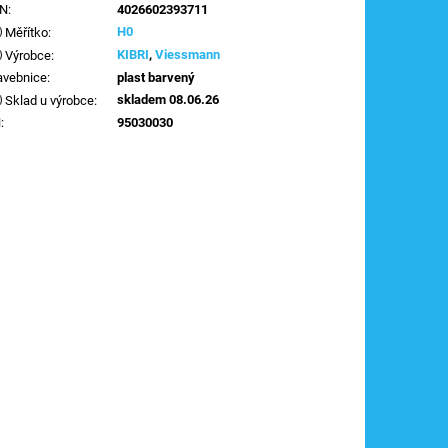
AN
:
4026602393711
H0
Měřítko
:
KIBRI
,
Viessmann
Výrobce
:
avebnice
:
plast barvený
skladem 08.06.26
Sklad u výrobce
:
N
:
95030030