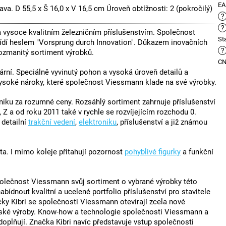
E
a. D 55,5 x Š 16,0 x V 16,5 cm Úroveň obtížnosti: 2 (pokročilý)
?
?
vysoce kvalitním železničním příslušenstvím. Společnost
St
ídí heslem "Vorsprung durch Innovation". Důkazem inovačních
?
ozmanitý sortiment výrobků.
C
rní. Speciálně vyvinutý pohon a vysoká úroveň detailů a
vysoké nároky, které společnost Viessmann klade na své výrobky.
ku za rozumné ceny. Rozsáhlý sortiment zahrnuje příslušenství
 Z a od roku 2011 také v rychle se rozvíjejícím rozchodu 0.
, detailní
trakční vedení
,
elektroniku
, příslušenství a již známou
ta. I mimo koleje přitahují pozornost
pohyblivé figurky
a funkční
polečnost Viessmann svůj sortiment o vybrané výrobky této
ídnout kvalitní a ucelené portfolio příslušenství pro stavitele
čky Kibri se společnosti Viessmann otevírají zcela nové
řské výroby. Know-how a technologie společnosti Viessmann a
plňují. Značka Kibri navíc představuje vstup společnosti