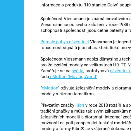
Informace o produktu "H0 stanice Calw" souprav
Společnost Viessmann je známá inovativním a 
Viessmann se od svého založení v roce 1988 ř
schopností společnosti jsou četné patenty a r
Pomalý pohyb návěstidel
Viessmann je legendá
robustnost signálů jsou charakteristické pro 
Společnost Viessmann nabízí důmyslnou techni
pro železniční modely ve velikostech H0, TT, N,
Zaměřuje se na
světla
, prototypová
návěstidla
řadu
eMotion "Moving World"
.
"
eMotion
" oživuje železniční modely a diorama
modely s různou tematikou.
Převzetím značky
Kibri
v roce 2010 rozšířila s
tradiční značky a může tak svým zákazníkům nab
železničních modelů a dioramat. Integrací zna
možnosti na poli prosperující funkční modelá
modely a formy Kibri® se vzájemně dokonale do