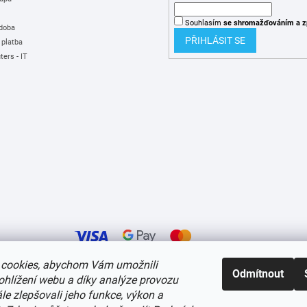
Souhlasím
se shromažďováním
a z
 doba
PŘIHLÁSIT SE
 platba
ers - IT
cookies, abychom Vám umožnili
Odmítnout
ohlížení webu a díky analýze provozu
í cookies
e zlepšovali jeho funkce, výkon a