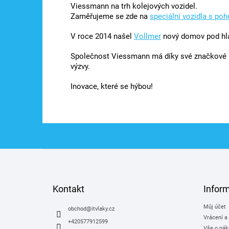
Viessmann na trh kolejových vozidel.
Zaměřujeme se zde na
speciální vozidla s po
V roce 2014 našel
Vollmer
nový domov pod hl
Společnost Viessmann má díky své značkové p
výzvy.
Inovace, které se hýbou!
Z
á
p
a
Kontakt
Infor
t
Můj účet
í
obchod
@
itvlaky.cz
Vrácení a
+420577912599
Vše o nák