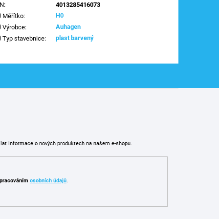
AN
:
4013285416073
H0
Měřítko
:
Auhagen
Výrobce
:
plast barvený
Typ stavebnice
:
ílat informace o nových produktech na našem e-shopu.
pracováním
osobních údajů
.