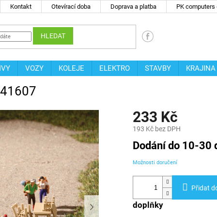
Kontakt
Otevírací doba
Doprava a platba
PK computers -
HLEDAT
IVY
VOZY
KOLEJE
ELEKTRO
STAVBY
KRAJINA
 41607
233 Kč
193 Kč bez DPH
Měrná
Dodání do 10-30 
cena:
Možnosti doručení
Přidat d
doplňky