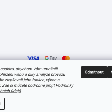
cookies, abychom Vám umožnili
Odmítnout
ohlížení webu a díky analýze provozu
í cookies
e zlepšovali jeho funkce, výkon a
t.
Zde si můžete podrobně projít Podmínky
bních údajů
.
í