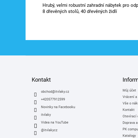
Hrubý, velmi robustní zahradní nábytek pro odp
8 dřevěných stolů, 40 dřevěných židlí
Z
á
p
a
Kontakt
Infor
t
Můj účet
í
obchod
@
itvlaky.cz
Vrácení a
+420577912599
Vše o nák
Novinky na Facebooku
Kontakt
itvlaky
Otevírací
Videa na YouTube
Doprava a
PK comput
@itvlakycz
Katalogy