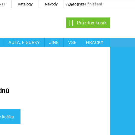
 IT
Katalogy
Návody
Recenze
Přihlášení
CZK
NÁKUPNÍ
Prázdný košík
KOŠÍK
AUTA, FIGURKY
JINÉ
VŠE
HRAČKY
dnů
o košíku