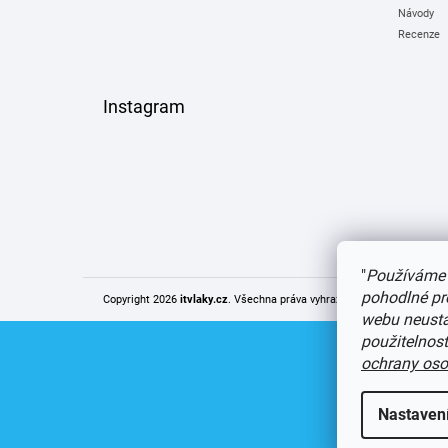
Návody
Recenze
Instagram
"
Používáme 
pohodlné pr
Copyright 2026
itvlaky.cz
. Všechna práva vyhrazena.
Upravit nastaven
webu neustál
použitelnos
ochrany oso
Nastaven