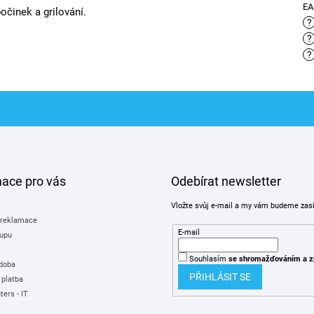
E
očinek a grilování.
?
?
?
mace pro vás
Odebírat newsletter
Vložte svůj e-mail a my vám budeme zas
 reklamace
E-mail
upu
Souhlasím
se shromažďováním
a z
 doba
PŘIHLÁSIT SE
 platba
ers - IT