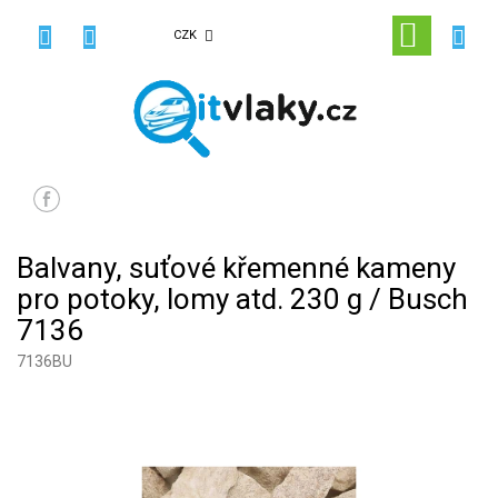
Přejít
na
NÁKUPN
CZK
obsah
KOŠÍK
Balvany, suťové křemenné kameny
pro potoky, lomy atd. 230 g / Busch
7136
7136BU