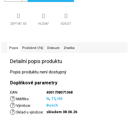
ZEPTAT SE
HLÍDAT
SDÍLET
Popis
Podobné (16)
Diskuze
Značka
Detailní popis produktu
Popis produktu není dostupný
Doplňkové parametry
EAN
:
4001738071368
?
N
,
TT
,
H0
Měřítko
:
?
Busch
Výrobce
:
?
skladem 08.06.26
Sklad u výrobce
: