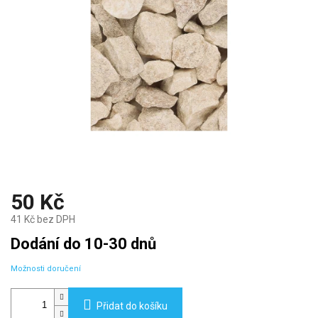
50 Kč
41 Kč bez DPH
Měrná
Dodání do 10-30 dnů
cena:
Možnosti doručení
Přidat do košíku