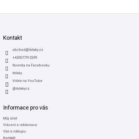
Z
á
p
a
Kontakt
t
í
obchod
@
itvlaky.cz
+420577912599
Novinky na Facebooku
itvlaky
Videa na YouTube
@itvlakycz
Informace pro vás
Můj účet
Vrácení a reklamace
Vše o nákupu
Kontakt