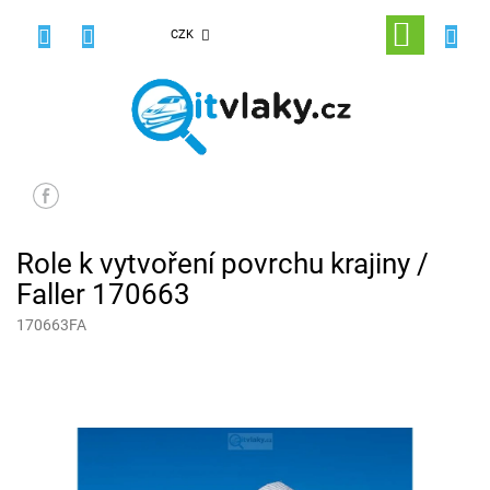
Přejít
na
NÁKUPNÍ
CZK
obsah
KOŠÍK
Role k vytvoření povrchu krajiny /
Faller 170663
170663FA