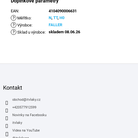
Doplňkové parametry
EAN
:
4104090006631
?
N
,
TT
,
H0
Měřítko
:
?
FALLER
Výrobce
:
?
skladem 08.06.26
Sklad u výrobce
:
Z
á
p
a
Kontakt
t
í
obchod
@
itvlaky.cz
+420577912599
Novinky na Facebooku
itvlaky
Videa na YouTube