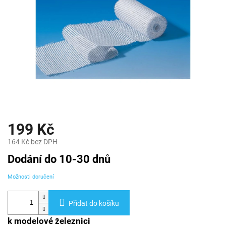
199 Kč
164 Kč bez DPH
Měrná
Dodání do 10-30 dnů
cena:
Možnosti doručení
Přidat do košíku
k modelové železnici