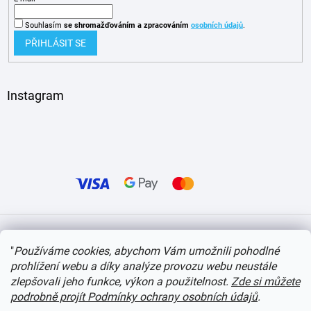
Souhlasím
se shromažďováním
a zpracováním
osobních údajů
.
PŘIHLÁSIT SE
Instagram
Vytvořil Shoptet
"
Používáme cookies, abychom Vám umožnili pohodlné
prohlížení webu a díky analýze provozu webu neustále
Copyright 2026
itvlaky.cz
. Všechna práva vyhrazena.
Upravit nastavení cookies
zlepšovali jeho funkce, výkon a použitelnost.
Zde si můžete
podrobně projít Podmínky ochrany osobních údajů
.