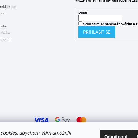
Vložte svůj e-mail a my vám budeme zas
 reklamace
E-mail
upu
Souhlasím
se shromažďováním
a z
 doba
PŘIHLÁSIT SE
 platba
ers - IT
cookies, abychom Vám umožnili
Odmítnout