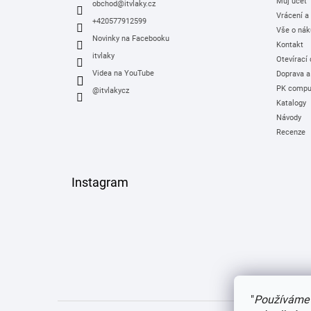
Můj účet
í
obchod
@
itvlaky.cz
Vrácení a
+420577912599
Vše o nák
Novinky na Facebooku
Kontakt
itvlaky
Otevírací
Videa na YouTube
Doprava a
PK comput
@itvlakycz
Katalogy
Návody
Recenze
Instagram
"
Používáme 