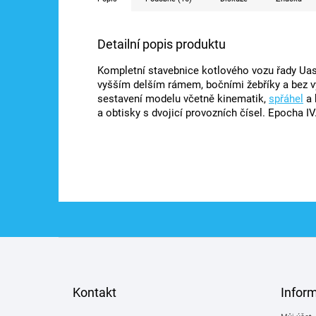
Detailní popis produktu
Kompletní stavebnice kotlového vozu řady Uas,
vyšším delším rámem, bočními žebříky a bez v
sestavení modelu včetně kinematik,
spřáhel
a 
a obtisky s dvojicí provozních čísel. Epocha I
Z
á
p
a
Kontakt
Infor
t