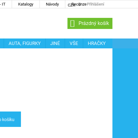
 IT
Katalogy
Návody
Recenze
Přihlášení
CZK
NÁKUPNÍ
Prázdný košík
KOŠÍK
AUTA, FIGURKY
JINÉ
VŠE
HRAČKY
o košíku