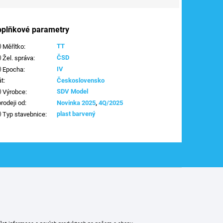
oplňkové parametry
TT
Měřítko
:
ČSD
Žel. správa
:
IV
Epocha
:
át
:
Československo
SDV Model
Výrobce
:
prodeji od
:
Novinka 2025
,
4Q/2025
plast barvený
Typ stavebnice
: