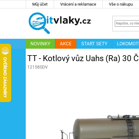
Přejít
Můj účet
Vrácení a reklamace
Vše o nákupu
na
obsah
NOVINKY
AKCE
START SETY
LOKOMOT
IT
ZNAČKY
TT - Kotlový vůz Uahs (Ra) 30
12158SDV