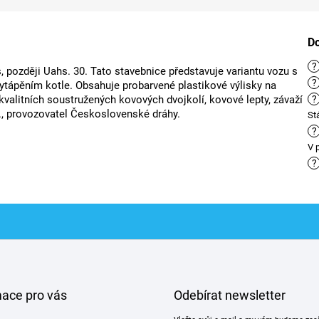
D
?
 později Uahs. 30. Tato stavebnice představuje variantu vozu s
?
ytápěním kotle. Obsahuje probarvené plastikové výlisky na
kvalitních soustružených kovových dvojkolí, kovové lepty, závaží
?
V., provozovatel Československé dráhy.
St
?
V 
?
mace pro vás
Odebírat newsletter