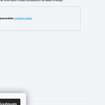
ílat informace o nových produktech na našem e-shopu.
pracováním
osobních údajů
.
Souhlasím