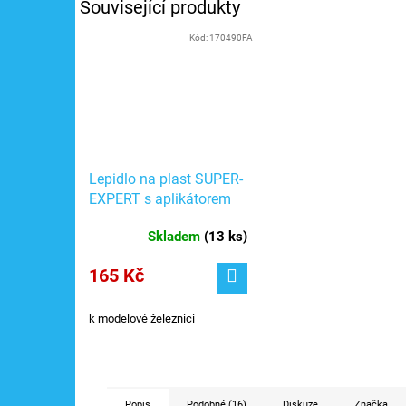
Související produkty
Kód:
170490FA
Lepidlo na plast SUPER-
EXPERT s aplikátorem
25 g, rychle schnoucí /
Skladem
(
13 ks
)
Faller 170490
165 Kč
k modelové železnici
Popis
Podobné (16)
Diskuze
Značka