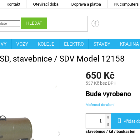
Kontakt
Otevírací doba
Doprava a platba
PK computers -
HLEDAT
IVY
VOZY
KOLEJE
ELEKTRO
STAVBY
KRAJINA
 ČSD, stavebnice / SDV Model 12158
650 Kč
537 Kč bez DPH
Měrná
Bude vyrobeno
cena:
Možnosti doručení
Přidat d
stavebnice / kit / baukasten