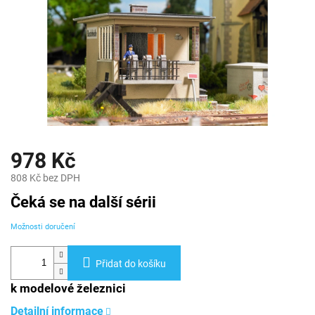
978 Kč
808 Kč bez DPH
Měrná
Čeká se na další sérii
cena:
Možnosti doručení
Přidat do košíku
k modelové železnici
Detailní informace