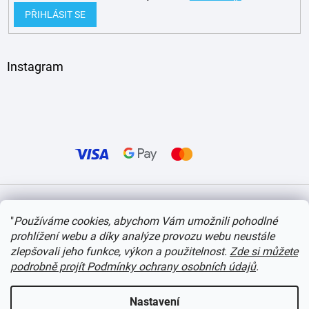
PŘIHLÁSIT SE
Instagram
Vytvořil Shoptet
"
Používáme cookies, abychom Vám umožnili pohodlné
prohlížení webu a díky analýze provozu webu neustále
Copyright 2026
itvlaky.cz
. Všechna práva vyhrazena.
Upravit nastavení cookies
zlepšovali jeho funkce, výkon a použitelnost.
Zde si můžete
podrobně projít Podmínky ochrany osobních údajů
.
Nastavení