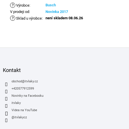
?
Busch
Výrobce
:
V prodeji od
:
Novinka 2017
?
není skladem 08.06.26
Sklad u výrobce
:
Z
á
p
a
Kontakt
t
í
obchod
@
itvlaky.cz
+420577912599
Novinky na Facebooku
itvlaky
Videa na YouTube
@itvlakycz