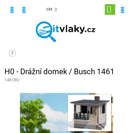
Přejít
na
NÁKUPNÍ
CZK
obsah
KOŠÍK
H0 - Drážní domek / Busch 1461
1461BU