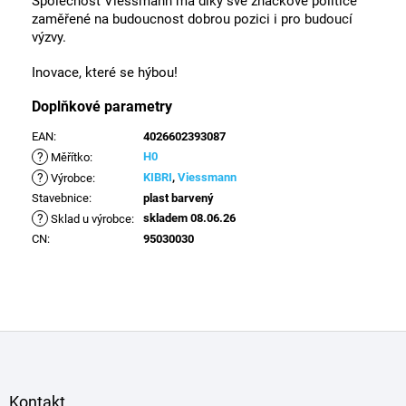
Společnost Viessmann má díky své značkové politice
zaměřené na budoucnost dobrou pozici i pro budoucí
výzvy.
Inovace, které se hýbou!
Doplňkové parametry
EAN
:
4026602393087
?
H0
Měřítko
:
?
KIBRI
,
Viessmann
Výrobce
:
Stavebnice
:
plast barvený
?
skladem 08.06.26
Sklad u výrobce
:
CN
:
95030030
Z
á
p
a
Kontakt