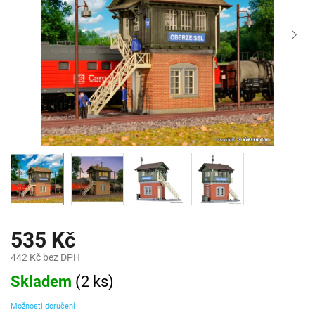
535 Kč
442 Kč bez DPH
Měrná
Skladem
(
2 ks
)
cena:
Možnosti doručení