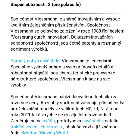
Stupeň obtížnosti: 2 (pro pokročilé)
Společnost Viessmann je známá inovativním a vysoce
kvalitním železničním příslušenstvím. Společnost
Viessmann se od svého založení v roce 1988 řídí heslem
"Vorsprung durch Innovation". Důkazem inovačních
schopností společnosti jsou četné patenty a rozmanitý
sortiment výrobků.
Pomalý pohyb návěstidel
Viessmann je legendární.
Speciálně vyvinutý pohon a vysoká úroveň detailů a
robustnost signálů jsou charakteristické pro vysoké
nároky, které společnost Viessmann klade na své
výrobky.
Společnost Viessmann nabízí důmyslnou techniku za
rozumné ceny. Rozsáhlý sortiment zahrnuje příslušenství
pro železniční modely ve velikostech H0, TT, N, Z a od
roku 2011 také v rychle se rozvíjejícím rozchodu 0.
Zaměřuje se na
světla
, prototypová
návěstidla
, detailní
trakční vedení
,
elektroniku
, příslušenství a již známou
řadu
eMotion "Moving World"
.