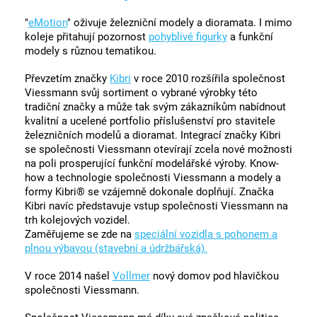
"
eMotion
" oživuje železniční modely a dioramata. I mimo
koleje přitahují pozornost
pohyblivé figurky
a funkční
modely s různou tematikou.
Převzetím značky
Kibri
v roce 2010 rozšířila společnost
Viessmann svůj sortiment o vybrané výrobky této
tradiční značky a může tak svým zákazníkům nabídnout
kvalitní a ucelené portfolio příslušenství pro stavitele
železničních modelů a dioramat. Integrací značky Kibri
se společnosti Viessmann otevírají zcela nové možnosti
na poli prosperující funkční modelářské výroby. Know-
how a technologie společnosti Viessmann a modely a
formy Kibri® se vzájemně dokonale doplňují. Značka
Kibri navíc představuje vstup společnosti Viessmann na
trh kolejových vozidel.
Zaměřujeme se zde na
speciální vozidla s pohonem a
plnou výbavou (stavební a údržbářská).
V roce 2014 našel
Vollmer
nový domov pod hlavičkou
společnosti Viessmann.