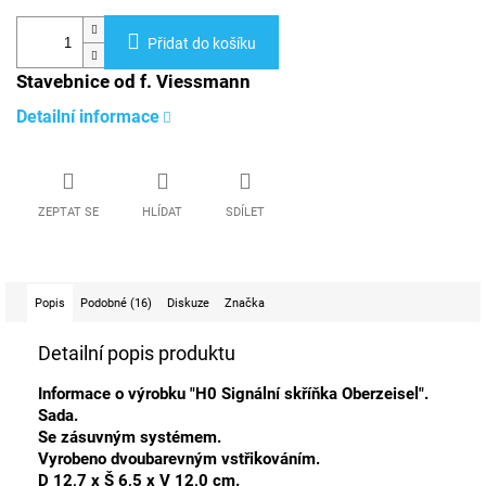
Přidat do košíku
Stavebnice od f. Viessmann
Detailní informace
ZEPTAT SE
HLÍDAT
SDÍLET
Popis
Podobné (16)
Diskuze
Značka
Detailní popis produktu
Informace o výrobku "H0 Signální skříňka Oberzeisel".
Sada.
Se zásuvným systémem.
Vyrobeno dvoubarevným vstřikováním.
D 12,7 x Š 6,5 x V 12,0 cm.