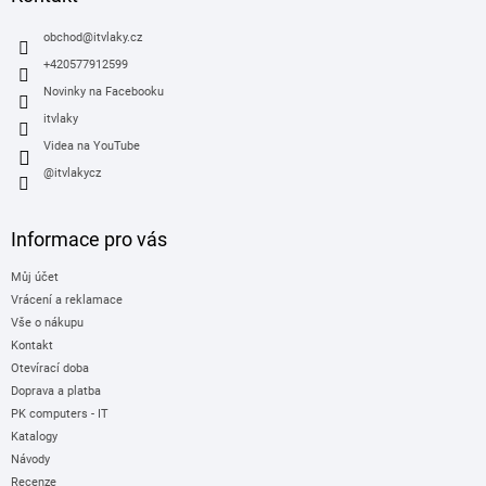
t
í
obchod
@
itvlaky.cz
+420577912599
Novinky na Facebooku
itvlaky
Videa na YouTube
@itvlakycz
Informace pro vás
Můj účet
Vrácení a reklamace
Vše o nákupu
Kontakt
Otevírací doba
Doprava a platba
PK computers - IT
Katalogy
Návody
Recenze