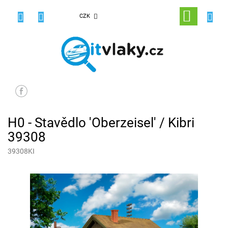
Přejít
na
NÁKUPNÍ
CZK
obsah
KOŠÍK
H0 - Stavědlo 'Oberzeisel' / Kibri
39308
39308KI