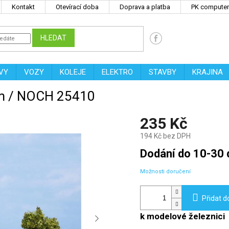
Kontakt
Otevírací doba
Doprava a platba
PK computers
HLEDAT
VY
VOZY
KOLEJE
ELEKTRO
STAVBY
KRAJINA
 cm / NOCH 25410
235 Kč
194 Kč bez DPH
Měrná
Dodání do 10-30 
cena:
Možnosti doručení
Přidat d
k modelové železnici