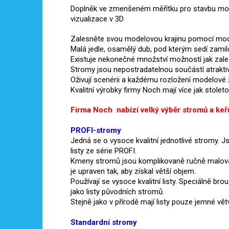
Doplněk ve zmenšeném měřítku pro stavbu mod
vizualizace v 3D
Zalesněte svou modelovou krajinu pomocí mod
Malá jedle, osamělý dub, pod kterým sedí zamilov
Existuje nekonečné množství možností jak zales
Stromy jsou nepostradatelnou součástí atraktiv
Oživují scenérii a každému rozložení modelové 
Kvalitní výrobky firmy Noch mají více jak stoleto
Firma Noch nabízí velký výběr stromů a keřů 
PROFI-stromy
Jedná se o vysoce kvalitní jednotlivé stromy. Js
listy ze série PROFI.
Kmeny stromů jsou komplikovaně ručně malovan
je upraven tak, aby získal větší objem.
Používají se vysoce kvalitní listy.
Speciálně brou
jako listy původních stromů.
Stejně jako v přírodě mají listy pouze jemné v
Standardní stromy