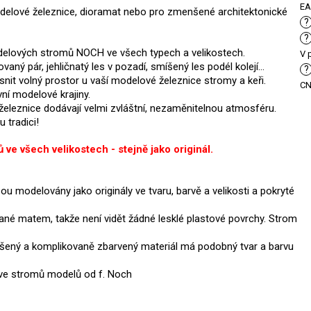
E
elové železnice, dioramat nebo pro zmenšené architektonické
?
?
elových stromů NOCH ve všech typech a velikostech.
V 
aný pár, jehličnatý les v pozadí, smíšený les podél kolejí...
?
nit volný prostor u vaší modelové železnice stromy a keři.
C
ní modelové krajiny.
železnice dodávají velmi zvláštní, nezaměnitelnou atmosféru.
u tradici!
ve všech velikostech - stejně jako originál.
ou modelovány jako originály ve tvaru, barvě a velikosti a pokryté
é matem, takže není vidět žádné lesklé plastové povrchy. St
rom
šený a komplikovaně zbarvený materiál má podobný tvar a barvu
ětve stromů modelů od f. Noch