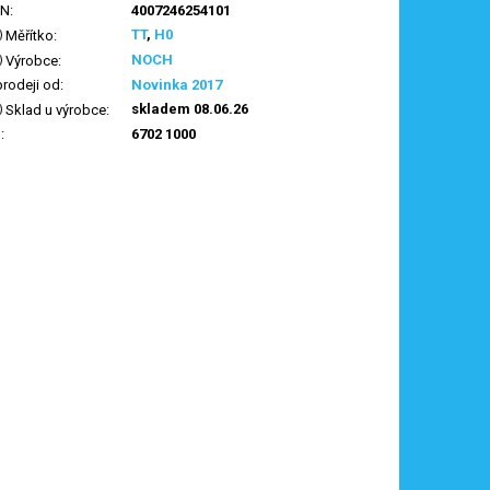
AN
:
4007246254101
TT
,
H0
Měřítko
:
NOCH
Výrobce
:
prodeji od
:
Novinka 2017
skladem 08.06.26
Sklad u výrobce
:
N
:
6702 1000