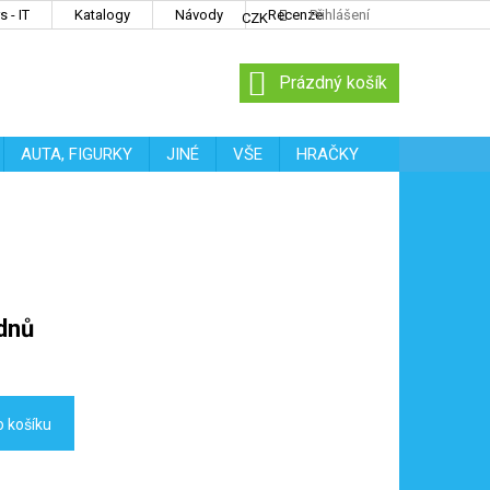
 - IT
Katalogy
Návody
Recenze
Přihlášení
CZK
NÁKUPNÍ
Prázdný košík
KOŠÍK
AUTA, FIGURKY
JINÉ
VŠE
HRAČKY
dnů
o košíku