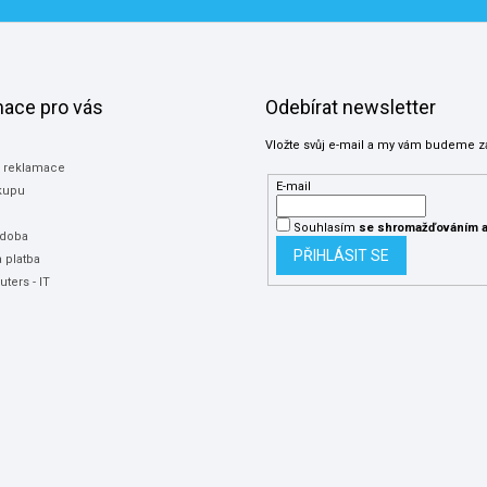
mace pro vás
Odebírat newsletter
Vložte svůj e-mail a my vám budeme z
a reklamace
E-mail
kupu
Souhlasím
se shromažďováním
a
 doba
PŘIHLÁSIT SE
 platba
ters - IT