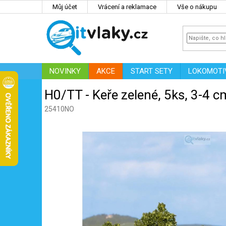
Přejít
Můj účet
Vrácení a reklamace
Vše o nákupu
na
obsah
NOVINKY
AKCE
START SETY
LOKOMOTI
IT
ZNAČKY
H0/TT - Keře zelené, 5ks, 3-4
25410NO