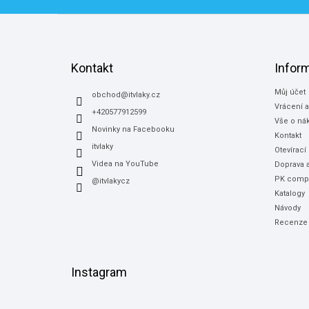
Z
á
p
a
Kontakt
Infor
t
Můj účet
í
obchod
@
itvlaky.cz
Vrácení 
+420577912599
Vše o ná
Novinky na Facebooku
Kontakt
itvlaky
Otevírací
Videa na YouTube
Doprava a
PK compu
@itvlakycz
Katalogy
Návody
Recenze
Instagram