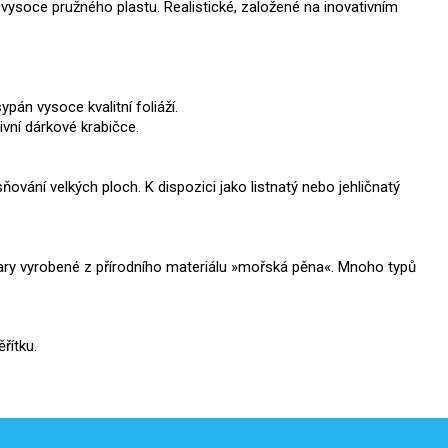
ysoce pružného plastu. Realistické, založené na inovativním
pán vysoce kvalitní foliáží.
ivní dárkové krabičce.
sňování velkých ploch.
K dispozici jako listnatý nebo jehličnatý
ary vyrobené z přírodního materiálu »mořská pěna«.
Mnoho typů
řítku.