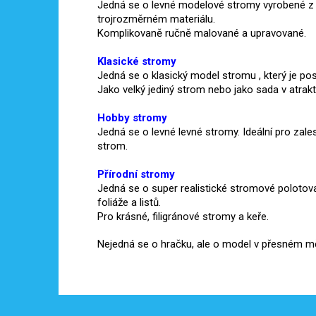
Jedná se o levné modelové stromy vyrobené z v
trojrozměrném materiálu.
Komplikovaně ručně malované a upravované.
Klasické stromy
Jedná se o klasický model stromu , který je posy
Jako velký jediný strom nebo jako sada v atrakt
Hobby stromy
Jedná se o levné levné stromy.
Ideální pro zale
strom.
Přírodní stromy
Jedná se o super realistické stromové polotov
foliáže a listů.
Pro krásné, filigránové stromy a keře.
Nejedná se o hračku, ale o model v přesném mě