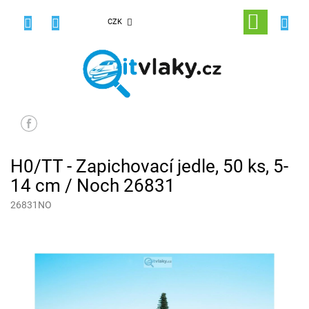
Přejít
na
NÁKUPNÍ
CZK
obsah
KOŠÍK
H0/TT - Zapichovací jedle, 50 ks, 5-
14 cm / Noch 26831
26831NO