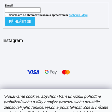
E-mail
Souhlasím
se shromažďováním
a zpracováním
osobních údajů
.
PŘIHLÁSIT SE
Instagram
Vytvořil Shoptet
"
Používáme cookies, abychom Vám umožnili pohodlné
prohlížení webu a díky analýze provozu webu neustále
Copyright 2026
itvlaky.cz
. Všechna práva vyhrazena.
Upravit nastavení cookies
zlepšovali jeho funkce, výkon a použitelnost.
Zde si můžete