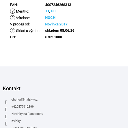
EAN
:
4007246268313
?
TT
,
H0
Měřítko
:
?
NOCH
Výrobce
:
V prodeji od
:
Novinka 2017
?
skladem 08.06.26
Sklad u výrobce
:
CN
:
6702 1000
Z
á
p
a
Kontakt
t
í
obchod
@
itvlaky.cz
+420577912599
Novinky na Facebooku
itvlaky