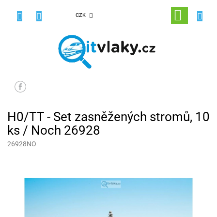
Přejít
na
NÁKUPNÍ
CZK
obsah
KOŠÍK
H0/TT - Set zasněžených stromů, 10
ks / Noch 26928
26928NO