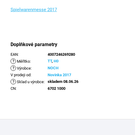
Spielwarenmesse 2017
Doplňkové parametry
EAN
:
4007246269280
?
TT
,
H0
Měřítko
:
?
NOCH
Výrobce
:
V prodeji od
:
Novinka 2017
?
skladem 08.06.26
Sklad u výrobce
:
CN
:
6702 1000
Z
á