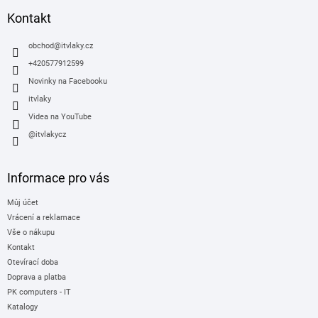
p
a
Kontakt
t
í
obchod
@
itvlaky.cz
+420577912599
Novinky na Facebooku
itvlaky
Videa na YouTube
@itvlakycz
Informace pro vás
Můj účet
Vrácení a reklamace
Vše o nákupu
Kontakt
Otevírací doba
Doprava a platba
PK computers - IT
Katalogy