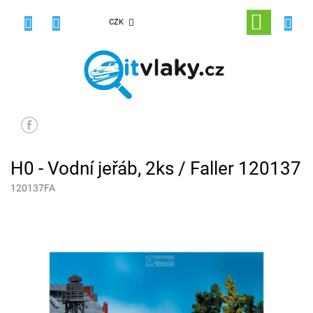
Přejít
na
NÁKUPNÍ
CZK
obsah
KOŠÍK
H0 - Vodní jeřáb, 2ks / Faller 120137
120137FA