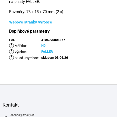
na plasty FALLER.
Rozměry: 78 x 15 x 70 mm (2 x)
Webové stránky výrobce
Doplňkové parametry
EAN
:
4104090001377
?
H0
Měřítko
:
?
FALLER
Výrobce
:
?
skladem 08.06.26
Sklad u výrobce
:
Z
á
p
a
Kontakt
t
í
obchod
@
itvlaky.cz