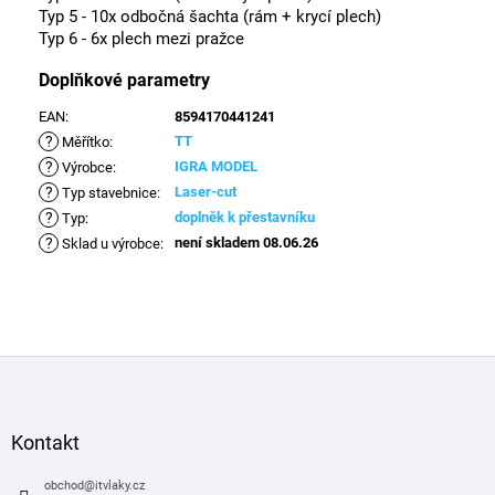
Typ 5 - 10x odbočná šachta (rám + krycí plech)
Typ 6 - 6x plech mezi pražce
Doplňkové parametry
EAN
:
8594170441241
?
TT
Měřítko
:
?
IGRA MODEL
Výrobce
:
?
Laser-cut
Typ stavebnice
:
?
doplněk k přestavníku
Typ
:
?
není skladem 08.06.26
Sklad u výrobce
:
Z
á
p
a
Kontakt
t
í
obchod
@
itvlaky.cz