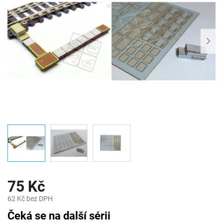
75 Kč
62 Kč bez DPH
Měrná
Čeká se na další sérii
cena: