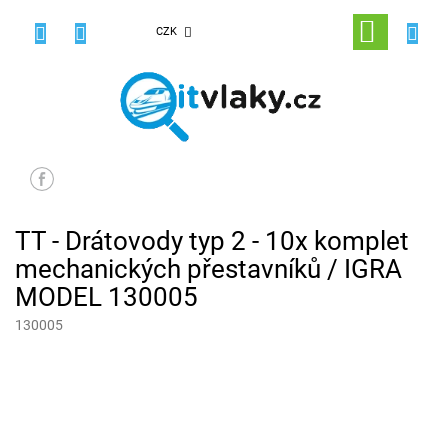
Přejít
na
NÁKUPNÍ
CZK
obsah
KOŠÍK
TT - Drátovody typ 2 - 10x komplet
mechanických přestavníků / IGRA
MODEL 130005
130005