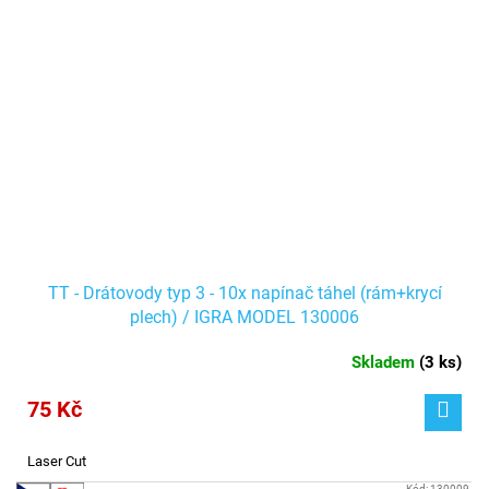
TT - Drátovody typ 3 - 10x napínač táhel (rám+krycí
plech) / IGRA MODEL 130006
Skladem
(
3 ks
)
75 Kč
Laser Cut
Kód:
130009