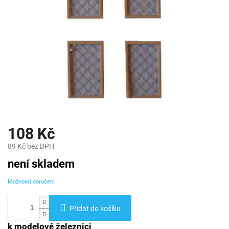
108 Kč
89 Kč bez DPH
Měrná
není skladem
cena:
Možnosti doručení
Přidat do košíku
k modelové železnici