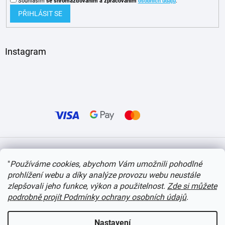
Souhlasím
se shromažďováním
a zpracováním
osobních údajů
.
PŘIHLÁSIT SE
Instagram
Vytvořil Shoptet
"
Používáme cookies, abychom Vám umožnili pohodlné
prohlížení webu a díky analýze provozu webu neustále
Copyright 2026
itvlaky.cz
. Všechna práva vyhrazena.
Upravit nastavení cookies
zlepšovali jeho funkce, výkon a použitelnost.
Zde si můžete
podrobně projít Podmínky ochrany osobních údajů
.
Nastavení