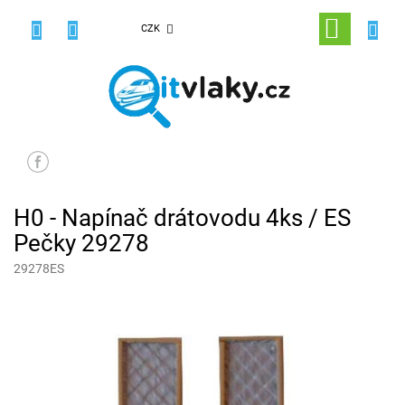
Přejít
na
NÁKUPNÍ
CZK
obsah
KOŠÍK
H0 - Napínač drátovodu 4ks / ES
Pečky 29278
29278ES