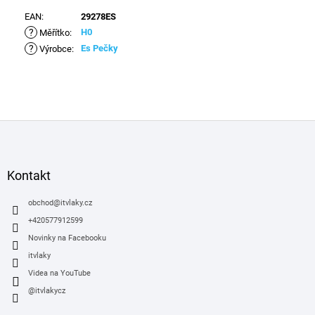
EAN
:
29278ES
?
H0
Měřítko
:
?
Es Pečky
Výrobce
:
Z
á
p
a
Kontakt
t
í
obchod
@
itvlaky.cz
+420577912599
Novinky na Facebooku
itvlaky
Videa na YouTube
@itvlakycz