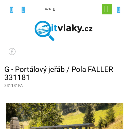
Přejít
na
NÁKUPNÍ
CZK
obsah
KOŠÍK
G - Portálový jeřáb / Pola FALLER
331181
331181FA