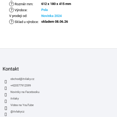
?
612 x 180 x 415 mm
Rozměr mm
:
?
Pola
Výrobce
:
V prodeji od
:
Novinka 2024
?
skladem 08.06.26
Sklad u výrobce
:
Z
á
p
a
Kontakt
t
í
obchod
@
itvlaky.cz
+420577912599
Novinky na Facebooku
itvlaky
Videa na YouTube
@itvlakycz