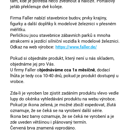
tam, kde je potřeba něco zvednout a naložit. Portálový
jeřáb překlenuje dvě koleje.
Firma Faller nabízí stavebnice budov, prvky krajiny,
figurky a další doplňky k modelové železnici v přesném
měřítku.
Perličkou jsou stavebnice zábavních parků s mnoha
atrakcemi a jezdící silniční vozidla k modelové železnici.
Odkaz na web výrobce:
https://www.faller.de/
Pokud si objednáte produkt, který není u nás skladem,
objednáme jej pro Vás.
U firmy Faller o
bjednáváme cca 1x měsíčně
, dodací
lhůta je tedy cca 10-40 dnů, pokud je produkt dostupný u
vrobce.
Zda-li je vyroben lze zjistit zadáním produktu vlevo vedle
lupy do okénka vyhledávání produktu na webu výrobce.
Pokud je ikona zelená, je možné zboží expedovat, žlutá
oznamuje, že se čeká se na vyrobení další série.
Ikona bez barvy oznamuje, že se čeká ne vyrobení a je
zde uveden většinou i plánovaný termín.
Červená brva znamená vyprodáno.