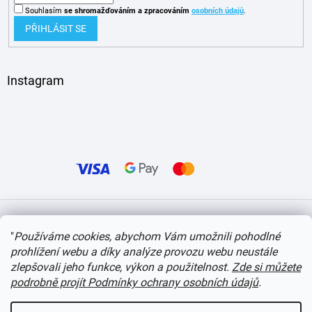
Souhlasím
se shromažďováním
a zpracováním
osobních údajů
.
PŘIHLÁSIT SE
Instagram
Vytvořil Shoptet
"
Používáme cookies, abychom Vám umožnili pohodlné
prohlížení webu a díky analýze provozu webu neustále
Copyright 2026
itvlaky.cz
. Všechna práva vyhrazena.
Upravit nastavení cookies
zlepšovali jeho funkce, výkon a použitelnost.
Zde si můžete
podrobně projít Podmínky ochrany osobních údajů
.