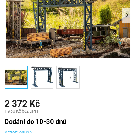
2 372 Kč
1 960 Kč bez DPH
Měrná
Dodání do 10-30 dnů
cena:
Možnosti doručení