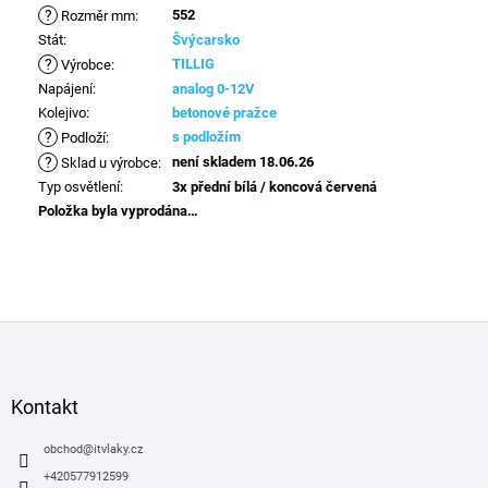
?
552
Rozměr mm
:
Stát
:
Švýcarsko
?
TILLIG
Výrobce
:
Napájení
:
analog 0-12V
Kolejivo
:
betonové pražce
?
s podložím
Podloží
:
?
není skladem 18.06.26
Sklad u výrobce
:
Typ osvětlení
:
3x přední bílá / koncová červená
Položka byla vyprodána…
Z
á
p
a
Kontakt
t
í
obchod
@
itvlaky.cz
+420577912599