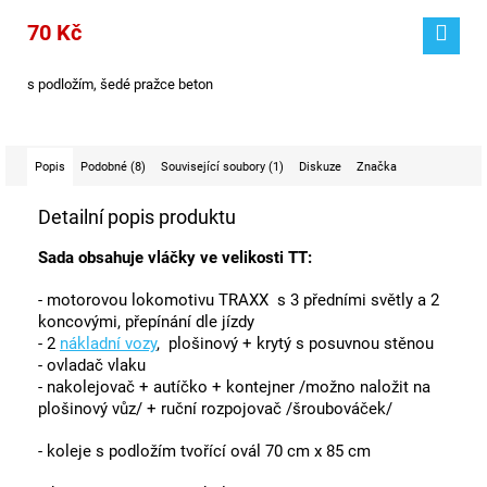
70 Kč
s podložím, šedé pražce beton
Popis
Podobné (8)
Související soubory (1)
Diskuze
Značka
Detailní popis produktu
Sada obsahuje vláčky ve velikosti TT:
- motorovou lokomotivu TRAXX s 3 předními světly a 2
koncovými, přepínání dle jízdy
- 2
nákladní vozy
, plošinový + krytý s posuvnou stěnou
- ovladač vlaku
- nakolejovač + autíčko + kontejner /možno naložit na
plošinový vůz/ + ruční rozpojovač /šroubováček/
- koleje s podložím tvořící ovál 70 cm x 85 cm