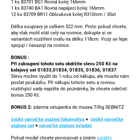
1 ks 83701 BG1 Rovná kolej 166mm
1 ks 83740 BA1 Rovná napájecí kolej 166mm
12 ks 83709 BR11 Oblouková kolej R310mm / 30st
Délka soupravy je celkem 522 mm. Proto pokud chcete,
aby vlak mohl stát celý na rovince, dokupte si ve
variantách rozšíření oválu na délku 118cm. Vozy se lépe
spojují i nasazují na rovince.
BONUS :
Při zakoupení tohoto setu obdržíte slevu 250 Kč na
kolejový set 01833,01834, 01835, 01836, 01837
Slevu možno využít do 1 roku od nákupu, ale musíte nám
poslat poukázku. Při nákupu tohoto setu a rovnou
rozšiřující sady napište do poznámky, že chcete odečíst
bonus 250 Kč.
BONUS 2:
zdarma vstupenka do muzea Tillig SEBNITZ
český návod ke stažení lokomotiva
+
český návod ke
stažení set
+
návod ke stažení ovladač
Pokud model chcete provozovat s jinými
spřáhly