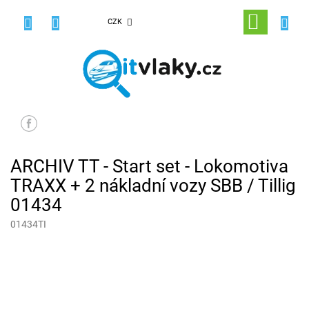
Přejít
na
NÁKUPNÍ
CZK
obsah
KOŠÍK
ARCHIV TT - Start set - Lokomotiva
TRAXX + 2 nákladní vozy SBB / Tillig
01434
01434TI