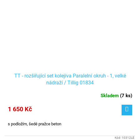
TT - rozšiřující set kolejiva Paralelní okruh - 1, velké
nádraží / Tillig 01834
Skladem
(
7 ks
)
1 650 Kč
s podložím, šedé pražce beton
Kód:
10312LE