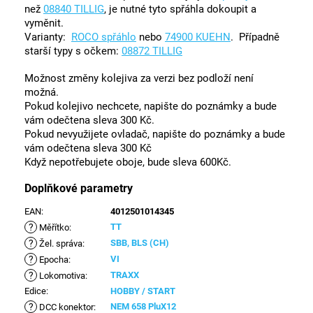
než
08840 TILLIG
, je nutné tyto spřáhla dokoupit a
vyměnit.
Varianty:
ROCO spřáhlo
nebo
74900 KUEHN
. Případně
starší typy s očkem:
08872 TILLIG
Možnost změny kolejiva za verzi bez podloží není
možná.
Pokud kolejivo nechcete, napište do poznámky a bude
vám odečtena sleva 300 Kč.
Pokud nevyužijete ovladač, napište do poznámky a bude
vám odečtena sleva 300 Kč
Když nepotřebujete oboje, bude sleva 600Kč.
Doplňkové parametry
EAN
:
4012501014345
?
TT
Měřítko
:
?
SBB, BLS (CH)
Žel. správa
:
?
VI
Epocha
:
?
TRAXX
Lokomotiva
:
Edice
:
HOBBY / START
?
NEM 658 PluX12
DCC konektor
: