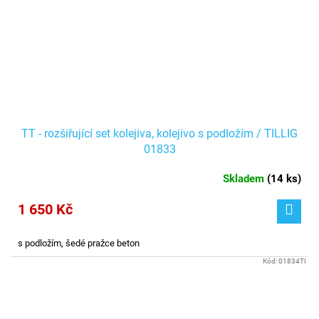
TT - rozšiřující set kolejiva, kolejivo s podložím / TILLIG
01833
Skladem
(
14 ks
)
1 650 Kč
s podložím, šedé pražce beton
Kód:
01834TI