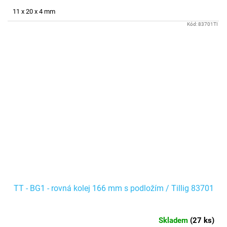
11 x 20 x 4 mm
Kód:
83701TI
TT - BG1 - rovná kolej 166 mm s podložím / Tillig 83701
Skladem
(
27 ks
)