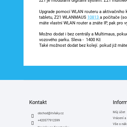
z21 je modulární digitální systém: Z21 multiM
Upgrade pomocí WLAN routeru a aktivačního k
tabletu, Z21 WLANMAUS
10813
a počítače (s
máte vlastní WLAN router a znáte IP, pak pro 
Možno dodat i bez centrály a Multimaus, pokud
vozového parku. Sleva - 1400 Kč
Také možnost dodat bez kolejí. pokud již máte
Z
á
p
a
Kontakt
Infor
t
Můj účet
í
obchod
@
itvlaky.cz
Vrácení a
+420577912599
Vše o nák