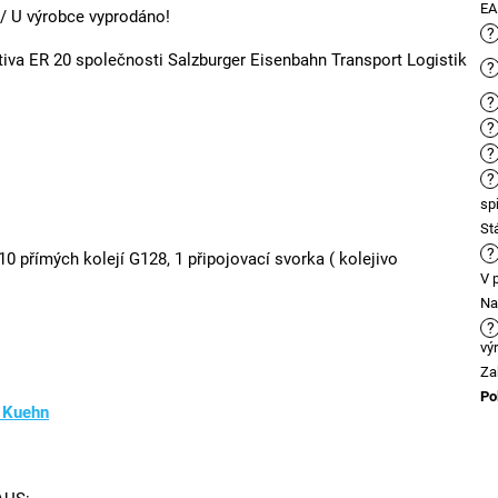
E
 / U výrobce vyprodáno!
?
otiva ER 20 společnosti Salzburger Eisenbahn Transport Logistik
?
?
?
?
?
sp
St
?
10 přímých kolejí G128, 1 připojovací svorka ( kolejivo
V 
Na
?
vý
Za
Po
 Kuehn