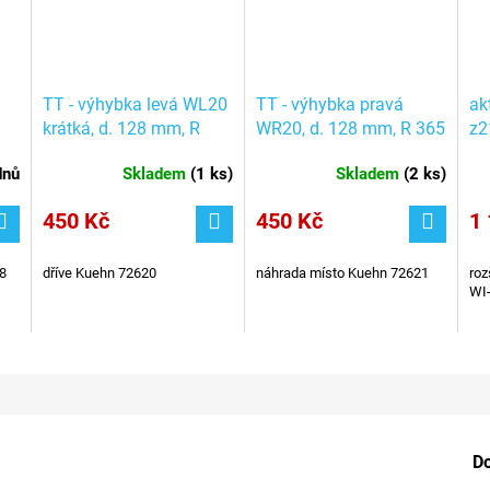
TT - výhybka levá WL20
TT - výhybka pravá
ak
krátká, d. 128 mm, R
WR20, d. 128 mm, R 365
z2
365 mm (Kuehn 72620)
mm (Kuehn 72621)/
RO
dnů
Skladem
(
1 ks
)
Skladem
(
2 ks
)
/ ROCO 4080420
ROCO 4080421
450 Kč
450 Kč
1 
8
dříve Kuehn 72620
náhrada místo Kuehn 72621
roz
WI-
D