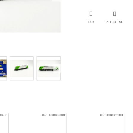
TISK
ZEPTAT SE
104RO
Kód:
4080420RO
Kód:
4080421RO