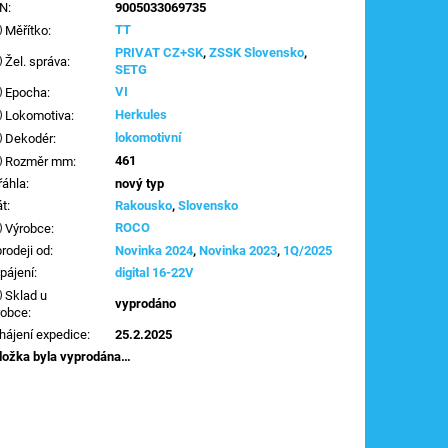
AN
:
9005033069735
TT
Měřítko
:
PRIVAT CZ+SK
,
ZSSK Slovensko
,
Žel. správa
:
SETG
VI
Epocha
:
Herkules
Lokomotiva
:
lokomotivní
Dekodér
:
461
Rozměr mm
:
řáhla
:
nový typ
át
:
Rakousko
,
Slovensko
ROCO
Výrobce
:
prodeji od
:
Novinka 2024
,
Novinka 2023
,
1Q/2025
pájení
:
digital 16-22V
Sklad u
vyprodáno
robce
:
hájení expedice
:
25.2.2025
ložka byla vyprodána…