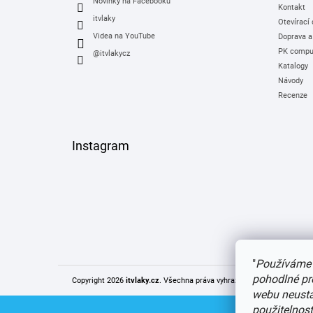
Novinky na Facebooku
Kontakt
itvlaky
Otevírací
Videa na YouTube
Doprava a
PK comput
@itvlakycz
Katalogy
Návody
Recenze
Instagram
"
Používáme 
pohodlné pr
Copyright 2026
itvlaky.cz
. Všechna práva vyhrazena.
Upravit nastaven
webu neustál
použitelnos