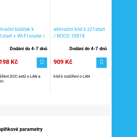
tivační balíček k
aktivační kód k z21start
1start + WI-FI router /
/ ROCO 10818
CO 10814
Dodání do 4-7 dnů
Dodání do 4-7 dnů
198 Kč
909 Kč
šíření DCC setů o LAN a
kód k rozšíření o LAN
FI
oplňkové parametry