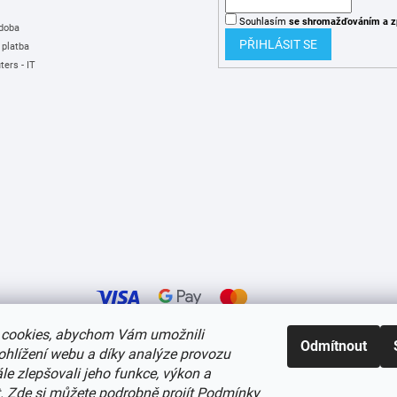
Souhlasím
se shromažďováním
a z
 doba
PŘIHLÁSIT SE
 platba
ers - IT
cookies, abychom Vám umožnili
Odmítnout
ohlížení webu a díky analýze provozu
í cookies
e zlepšovali jeho funkce, výkon a
t.
Zde si můžete podrobně projít Podmínky