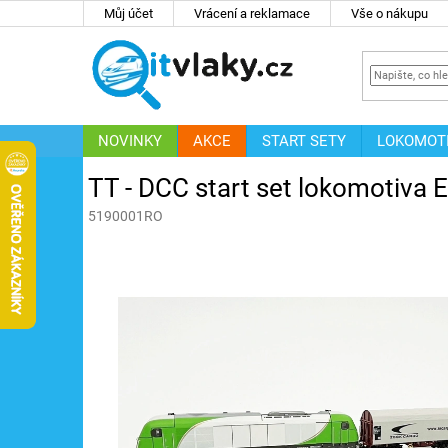
Přejít
Můj účet
Vrácení a reklamace
Vše o nákupu
na
obsah
NOVINKY
AKCE
START SETY
LOKOMOT
IT
ZNAČKY
TT - DCC start set lokomotiva
5190001RO