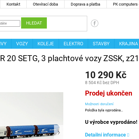
Kontakt
Otevírací doba
Doprava a platba
PK computers -
HLEDAT
IVY
VOZY
KOLEJE
ELEKTRO
STAVBY
KRAJINA
 ER 20 SETG, 3 plachtové vozy ZSSK, z
10 290 Kč
8 504 Kč bez DPH
Měrná
Prodej ukončen
cena:
Možnosti doručení
Položka byla vyprodána…
U výrobce vyprodáno!
Detailní informace