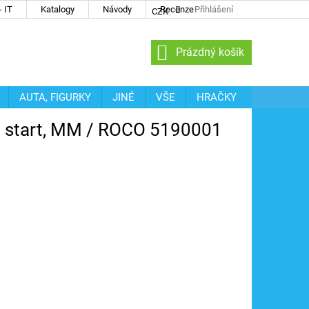
 IT
Katalogy
Návody
Recenze
Přihlášení
CZK
NÁKUPNÍ
Prázdný košík
KOŠÍK
AUTA, FIGURKY
JINÉ
VŠE
HRAČKY
21 start, MM / ROCO 5190001