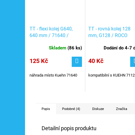
TT - flexi kolej G640,
TT - rovná kolej 128
640 mm / 71640 /
mm, G128 / ROCO
ROCO 4080105
4080104
Skladem
(
86 ks
)
Dodání do 4-7 
125 Kč
40 Kč
náhrada místo Kuehn 71640
kompatibilní s KUEHN 7112
Popis
Podobné (4)
Diskuze
Značka
Detailní popis produktu