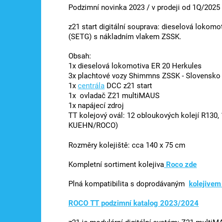
Podzimní novinka 2023 / v prodeji od 1Q/2025
z21 start digitální souprava: dieselová lokom
(SETG) s nákladním vlakem ZSSK.
Obsah:
1x dieselová lokomotiva ER 20 Herkules
3x plachtové vozy Shimmns ZSSK - Slovensko
1x
centrála
DCC z21 start
1x ovladač Z21 multiMAUS
1x napájecí zdroj
TT kolejový ovál: 12 obloukových kolejí R130, 
KUEHN/ROCO)
Rozměry kolejiště: cca 140 x 75 cm
Kompletní sortiment kolejiva
Roco zde
Plná kompatibilita s doprodávaným
kolejivem
ROCO TT podzimní katalog 2023/2024