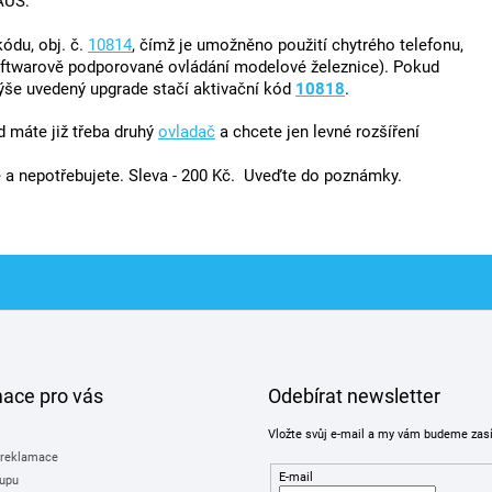
AUS:
ódu, obj. č.
10814
, čímž je umožněno použití chytrého telefonu,
oftwarově podporované ovládání modelové železnice). Pokud
výše uvedený upgrade stačí aktivační kód
10818
.
 máte již třeba druhý
ovladač
a chcete jen levné rozšíření
 a nepotřebujete. Sleva - 200 Kč.
Uveďte do poznámky.
mace pro vás
Odebírat newsletter
Vložte svůj e-mail a my vám budeme zas
 reklamace
E-mail
upu