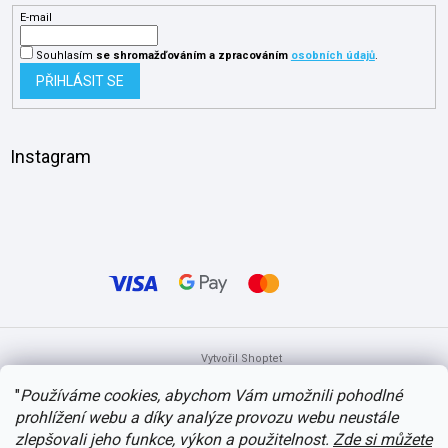
E-mail
Souhlasím
se shromažďováním
a zpracováním
osobních údajů
.
PŘIHLÁSIT SE
Instagram
Vytvořil Shoptet
"
Používáme cookies, abychom Vám umožnili pohodlné
prohlížení webu a díky analýze provozu webu neustále
Copyright 2026
itvlaky.cz
. Všechna práva vyhrazena.
Upravit nastavení
cookies
zlepšovali jeho funkce, výkon a použitelnost.
Zde si můžete