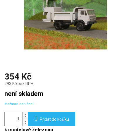
354 Kč
293 Kč bez DPH
Měrná
není skladem
cena:
Možnosti doručení
Přidat do košíku
k modelové železnici