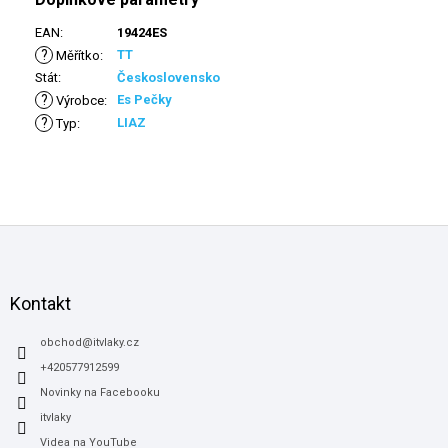
EAN
:
19424ES
?
TT
Měřítko
:
Stát
:
Československo
?
Es Pečky
Výrobce
:
?
LIAZ
Typ
:
Z
á
p
a
Kontakt
t
í
obchod
@
itvlaky.cz
+420577912599
Novinky na Facebooku
itvlaky
Videa na YouTube