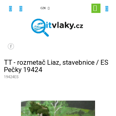
Přejít
na
NÁKUPN
CZK
obsah
KOŠÍK
TT - rozmetač Liaz, stavebnice / ES
Pečky 19424
19424ES