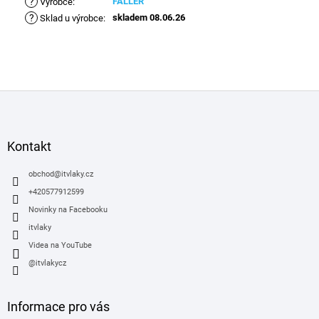
?
FALLER
Výrobce
:
?
skladem 08.06.26
Sklad u výrobce
:
Z
á
p
a
Kontakt
t
í
obchod
@
itvlaky.cz
+420577912599
Novinky na Facebooku
itvlaky
Videa na YouTube
@itvlakycz
Informace pro vás