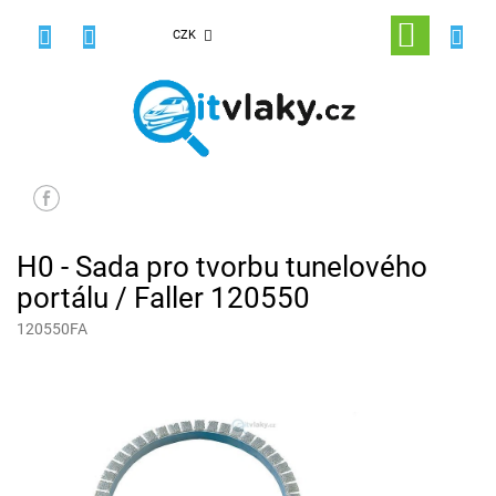
Přejít
na
NÁKUPNÍ
CZK
obsah
KOŠÍK
H0 - Sada pro tvorbu tunelového
portálu / Faller 120550
120550FA