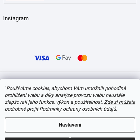
Instagram
Vytvořil Shoptet
"
Používáme cookies, abychom Vám umožnili pohodlné
prohlížení webu a díky analýze provozu webu neustále
Copyright 2026
itvlaky.cz
. Všechna práva vyhrazena.
Upravit nastavení cookies
zlepšovali jeho funkce, výkon a použitelnost.
Zde si můžete
podrobně projít Podmínky ochrany osobních údajů
.
Nastavení