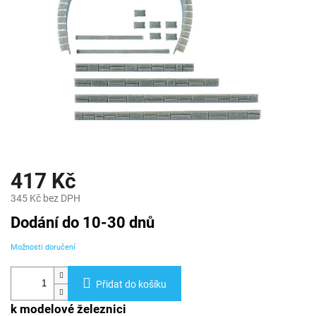
417 Kč
345 Kč bez DPH
Měrná
Dodání do 10-30 dnů
cena:
Možnosti doručení
Přidat do košíku
k modelové železnici