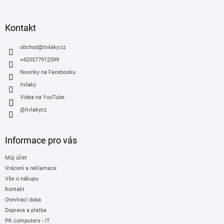
á
p
a
Kontakt
t
í
obchod
@
itvlaky.cz
+420577912599
Novinky na Facebooku
itvlaky
Videa na YouTube
@itvlakycz
Informace pro vás
Můj účet
Vrácení a reklamace
Vše o nákupu
Kontakt
Otevírací doba
Doprava a platba
PK computers - IT