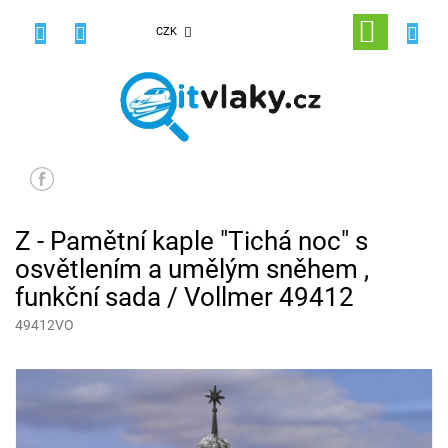
Přejít
na
NÁKUPNÍ
CZK
obsah
KOŠÍK
Z - Pamětní kaple "Tichá noc" s
osvětlením a umělým sněhem ,
funkční sada / Vollmer 49412
49412VO