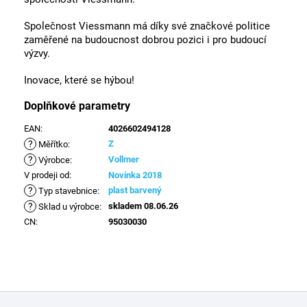
Společnost Viessmann má díky své značkové politice
zaměřené na budoucnost dobrou pozici i pro budoucí
výzvy.
Inovace, které se hýbou!
Doplňkové parametry
EAN
:
4026602494128
?
Z
Měřítko
:
?
Vollmer
Výrobce
:
V prodeji od
:
Novinka 2018
?
plast barvený
Typ stavebnice
:
?
skladem 08.06.26
Sklad u výrobce
:
CN
:
95030030
Z