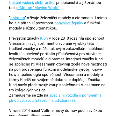
trakční vedení
,
elektroniku
, příslušenství a již známou
řadu
eMotion "Moving World"
.
"
eMotion
" oživuje železniční modely a dioramata. I mimo
koleje přitahují pozornost
pohyblivé figurky
a funkční
modely s různou tematikou.
Převzetím značky
Kibri
v roce 2010 rozšířila společnost
Viessmann svůj sortiment o vybrané výrobky této
tradiční značky a může tak svým zákazníkům nabídnout
kvalitní a ucelené portfolio příslušenství pro stavitele
železničních modelů a dioramat. Integrací značky Kibri
se společnosti Viessmann otevírají zcela nové možnosti
na poli prosperující funkční modelářské výroby. Know-
how a technologie společnosti Viessmann a modely a
formy Kibri® se vzájemně dokonale doplňují. Značka
Kibri navíc představuje vstup společnosti Viessmann na
trh kolejových vozidel.
Zaměřujeme se zde na
speciální vozidla s pohonem a
plnou výbavou (stavební a údržbářská).
V roce 2014 našel Vollmer nový domov pod hlavičkou
společnosti Viessmann.