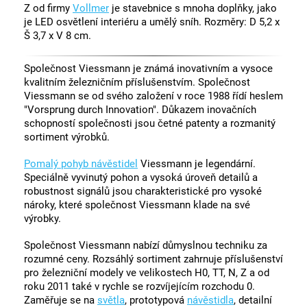
Z od firmy
Vollmer
je stavebnice s mnoha doplňky, jako
je LED osvětlení interiéru a umělý sníh. Rozměry: D 5,2 x
Š 3,7 x V 8 cm.
Společnost Viessmann je známá inovativním a vysoce
kvalitním železničním příslušenstvím. Společnost
Viessmann se od svého založení v roce 1988 řídí heslem
"Vorsprung durch Innovation". Důkazem inovačních
schopností společnosti jsou četné patenty a rozmanitý
sortiment výrobků.
Pomalý pohyb návěstidel
Viessmann je legendární.
Speciálně vyvinutý pohon a vysoká úroveň detailů a
robustnost signálů jsou charakteristické pro vysoké
nároky, které společnost Viessmann klade na své
výrobky.
Společnost Viessmann nabízí důmyslnou techniku za
rozumné ceny. Rozsáhlý sortiment zahrnuje příslušenství
pro železniční modely ve velikostech H0, TT, N, Z a od
roku 2011 také v rychle se rozvíjejícím rozchodu 0.
Zaměřuje se na
světla
, prototypová
návěstidla
, detailní