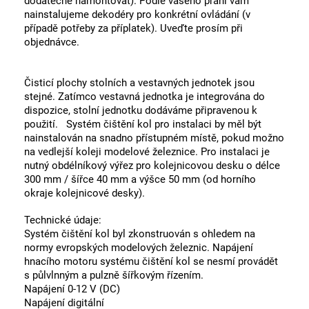
dodatečně namontovat). Podle vašeho přání vám
nainstalujeme dekodéry pro konkrétní ovládání (v
případě potřeby za příplatek). Uveďte prosím při
objednávce.
Čisticí plochy stolních a vestavných jednotek jsou
stejné. Zatímco vestavná jednotka je integrována do
dispozice, stolní jednotku dodáváme připravenou k
použití. Systém čištění kol pro instalaci by měl být
nainstalován na snadno přístupném místě, pokud možno
na vedlejší koleji modelové železnice. Pro instalaci je
nutný obdélníkový výřez pro kolejnicovou desku o délce
300 mm / šířce 40 mm a výšce 50 mm (od horního
okraje kolejnicové desky).
Technické údaje:
Systém čištění kol byl zkonstruován s ohledem na
normy evropských modelových železnic. Napájení
hnacího motoru systému čištění kol se nesmí provádět
s půlvlnným a pulzně šířkovým řízením.
Napájení 0-12 V (DC)
Napájení digitální