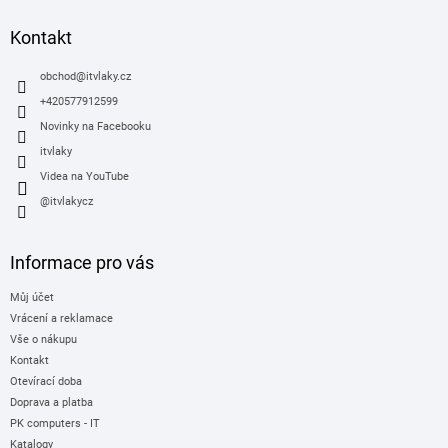
p
a
Kontakt
t
í
obchod
@
itvlaky.cz
+420577912599
Novinky na Facebooku
itvlaky
Videa na YouTube
@itvlakycz
Informace pro vás
Můj účet
Vrácení a reklamace
Vše o nákupu
Kontakt
Otevírací doba
Doprava a platba
PK computers - IT
Katalogy