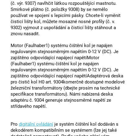
(č. výr. 9307) navlhčit látkou rozpouštějící mastnotu.
Smirkové plátno (č. položky 9308) by se nemělo
používat ve spojení s lepicími pásky. Chcete-li vyměnit
čisticí lišty kol, můžete mosazné nosné profily (č. v.
9302) vyjmout z uspořádání a čisticí lišty stáhnout a
znovu nasadit.
Motor (Faulhaber1) systému čištění kol je napájen
regulovaným stejnosměrným napětím 0-12 V (DC). Je
zajištěno odpovídající napájecí napětíMotor
(Faulhaber1) systému čištění kol je napájen
regulovaným stejnosměrným napětím 0-12 V (DC). Je
zajištěno odpovídající napájecí napětíAdaptérová deska
pro čistič kol H0 art. 9304komerčně dostupné modelové
železniční transformátory (dbejte prosím na technické
specifikace transformátoru). Námi nabízená deska
adaptéru č. 9304 generuje stejnosměrné napětí ze
střídavého napětí.
Pro
digitální ovládání
je systém čištění kol dodáván s
dekodérem kompatibilním se systémem (lze jej také