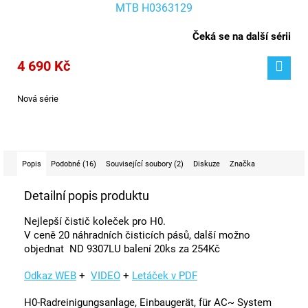
MTB H0363129
Čeká se na další sérii
4 690 Kč
Nová série
Popis
Podobné (16)
Související soubory (2)
Diskuze
Značka
Detailní popis produktu
Nejlepší čistič koleček pro H0.
V ceně 20 náhradních čisticích pásů, další m
ožno
objednat ND 9307LU balení 20ks za 254Kč
Odkaz WEB
+
VIDEO
+
Letáček v PDF
H0-Radreinigungsanlage, Einbaugerät, für AC~ System