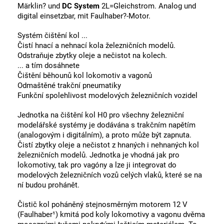
Märklin? und
DC System
2L=Gleichstrom. Analog und
digital einsetzbar, mit Faulhaber?-Motor.
Systém čištění kol ...
Čistí hnací a nehnací kola železničních modelů.
Odstraňuje zbytky oleje a nečistot na kolech.
... a tím dosáhnete
Čištění běhounů kol lokomotiv a vagonů
Odmaštěné trakční pneumatiky
Funkční spolehlivost modelových železničních vozidel
Jednotka na čištění kol H0 pro všechny železniční
modelářské systémy je dodávána s trakčním napětím
(analogovým i digitálním), a proto může být zapnuta.
Čistí zbytky oleje a nečistot z hnaných i nehnaných kol
železničních modelů. Jednotka je vhodná jak pro
lokomotivy, tak pro vagóny a lze ji integrovat do
modelových železničních vozů celých vlaků, které se na
ní budou prohánět.
Čistič kol poháněný stejnosměrným motorem 12 V
(Faulhaber¹) kmitá pod koly lokomotivy a vagonu dvěma