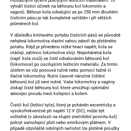
mosaznými tyčemi pokrytými lešticím materiálem. To
vytváří čisticí účinek na běhounu kol lokomotiv a
vagonů. Běhoun kola odvalující se po 250 mm dlouhém
čisticím pásu je tak kompletně vyčištěn i při větších
průměrech kol.
V důsledku kmitavého pohybu čisticích pásů se původně
nehybná lokomotiva vlastní vahou zaboří do plstěného
potahu. Když je přivedeno nízké hnací napětí, kola se
otáčejí, zatímco lokomotiva stojí. Nepoháněná kola
(např. kola vozů) se čistí odvalováním běhounů kol
(lokomoce) po oscilujícím lešticím materiálu. Za tímto
účelem se vůz posouvá ručně nebo pomocí tažné či
tlačné lokomotivy. Ruční časově náročné čištění
běhounů kol již není nutné. Vaše lokomotivy a vagóny
získají čisté běhouny kol, které umožňují optimální
absorpci proudu mezi kolejnicí a kolem.
Čistič kol (lešticí tyče), který je poháněn excentricky a
vysokofrekvenčně při napětí 12 V (DC), může být
volitelně (v závislosti na stupni znečištění povrchu kol)
pokryt samolepicí plstí nebo smirkovým plátnem. V
případě obzvláště odolných nečistot lze plstěné proužky