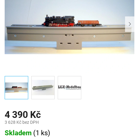
4 390 Kč
3 628 Kč bez DPH
Měrná
Skladem
(
1 ks
)
cena: