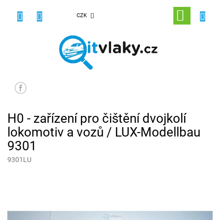
Přejít
na
NÁKUPNÍ
CZK
obsah
KOŠÍK
H0 - zařízení pro čištění dvojkolí
lokomotiv a vozů / LUX-Modellbau
9301
9301LU