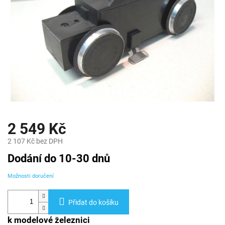
2 549 Kč
2 107 Kč bez DPH
Měrná
Dodání do 10-30 dnů
cena:
Možnosti doručení
Přidat do košíku
k modelové železnici