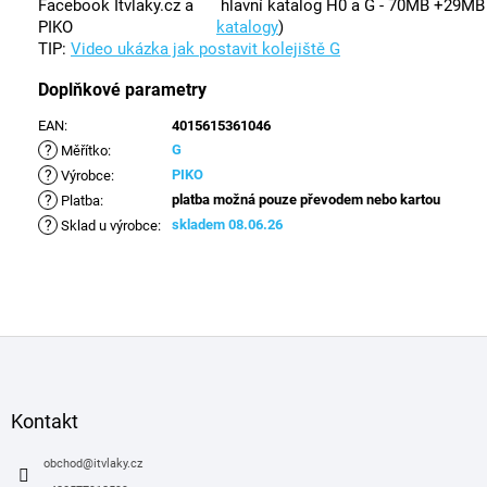
Facebook Itvlaky.cz a
hlavní katalog H0 a G - 70MB +29M
PIKO
katalogy
)
TIP:
Video ukázka jak postavit kolejiště G
Doplňkové parametry
EAN
:
4015615361046
?
G
Měřítko
:
?
PIKO
Výrobce
:
?
platba možná pouze převodem nebo kartou
Platba
:
?
skladem 08.06.26
Sklad u výrobce
:
Z
á
p
a
Kontakt
t
í
obchod
@
itvlaky.cz