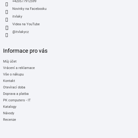
+420577912599
Novinky na Facebooku
itvlaky
Videa na YouTube
@itvlakycz
Informace pro vás
Můj účet
Vrácení a reklamace
Vše o nákupu
Kontakt
Otevírací doba
Doprava a platba
PK computers - IT
Katalogy
Návody
Recenze