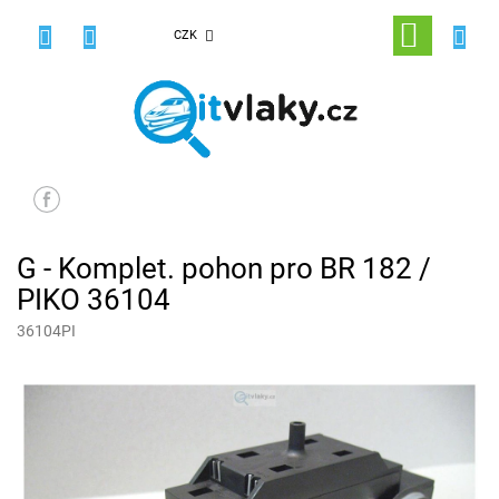
Přejít
na
NÁKUPNÍ
CZK
obsah
KOŠÍK
G - Komplet. pohon pro BR 182 /
PIKO 36104
36104PI