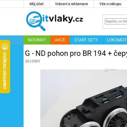
Přejít
Můj účet
Vrácení a reklamace
Vše o nákupu
na
obsah
NOVINKY
AKCE
START SETY
LOKOMOT
IT
ZNAČKY
G - ND pohon pro BR 194 + čep
36109PI