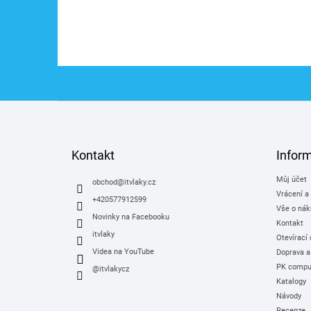
Z
á
p
a
Kontakt
Infor
t
Můj účet
í
obchod
@
itvlaky.cz
Vrácení a
+420577912599
Vše o nák
Novinky na Facebooku
Kontakt
itvlaky
Otevírací
Videa na YouTube
Doprava a
PK comput
@itvlakycz
Katalogy
Návody
Recenze