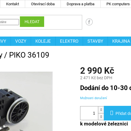
Kontakt
Otevírací doba
Doprava a platba
PK computers -
HLEDAT
IVY
VOZY
KOLEJE
ELEKTRO
STAVBY
KRAJINA
y / PIKO 36109
2 990 Kč
2 471 Kč bez DPH
Měrná
Dodání do 10-30 
cena:
Možnosti doručení
Přidat d
k modelové železnici