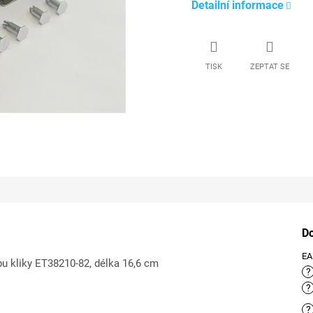
Detailní informace
TISK
ZEPTAT SE
D
E
u kliky ET38210-82, délka 16,6 cm
?
?
?