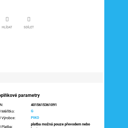
HLÍDAT
SDÍLET
oplňkové parametry
AN
:
4015615361091
G
Měřítko
:
PIKO
Výrobce
:
platba možná pouze převodem nebo
Platba
: