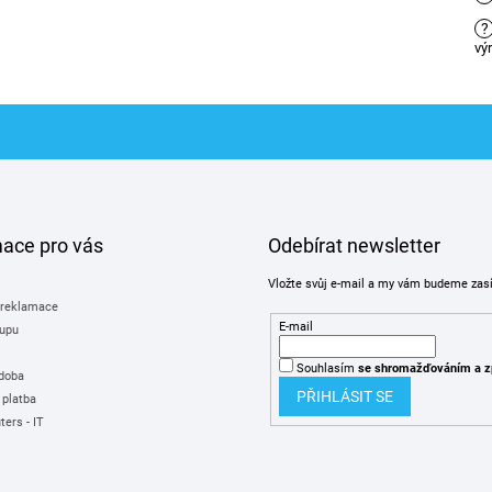
?
vý
mace pro vás
Odebírat newsletter
Vložte svůj e-mail a my vám budeme zas
 reklamace
E-mail
upu
Souhlasím
se shromažďováním
a z
 doba
PŘIHLÁSIT SE
 platba
ers - IT