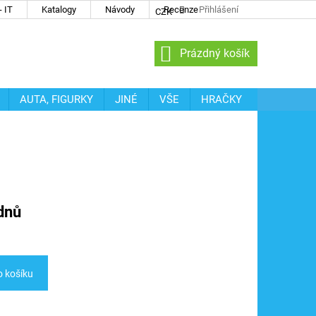
 IT
Katalogy
Návody
Recenze
Přihlášení
CZK
NÁKUPNÍ
Prázdný košík
KOŠÍK
AUTA, FIGURKY
JINÉ
VŠE
HRAČKY
dnů
o košíku