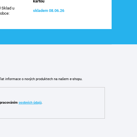
kartou
Sklad u
skladem 08.06.26
robce
:
ílat informace o nových produktech na našem e-shopu.
pracováním
osobních údajů
.