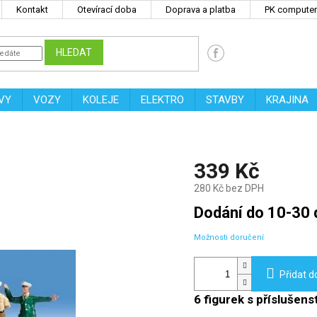
Kontakt
Otevírací doba
Doprava a platba
PK computers
HLEDAT
VY
VOZY
KOLEJE
ELEKTRO
STAVBY
KRAJINA
339 Kč
280 Kč bez DPH
Měrná
Dodání do 10-30 
cena:
Možnosti doručení
Přidat d
6 figurek s příslušen