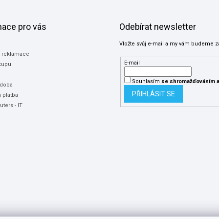
mace pro vás
Odebírat newsletter
Vložte svůj e-mail a my vám budeme z
a reklamace
E-mail
kupu
Souhlasím
se shromažďováním
a
 doba
PŘIHLÁSIT SE
 platba
ters - IT