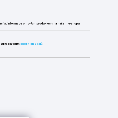
asílat informace o nových produktech na našem e-shopu.
 zpracováním
osobních údajů
.