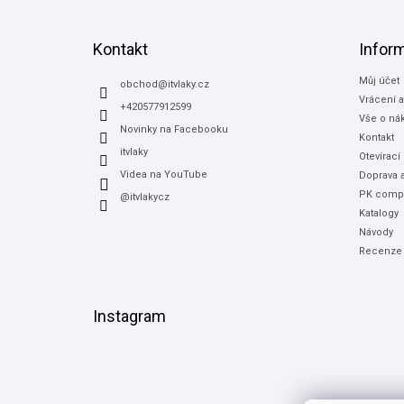
á
p
a
Kontakt
Infor
t
Můj účet
í
obchod
@
itvlaky.cz
Vrácení 
+420577912599
Vše o ná
Novinky na Facebooku
Kontakt
itvlaky
Otevírací
Videa na YouTube
Doprava a
PK compu
@itvlakycz
Katalogy
Návody
Recenze
Instagram