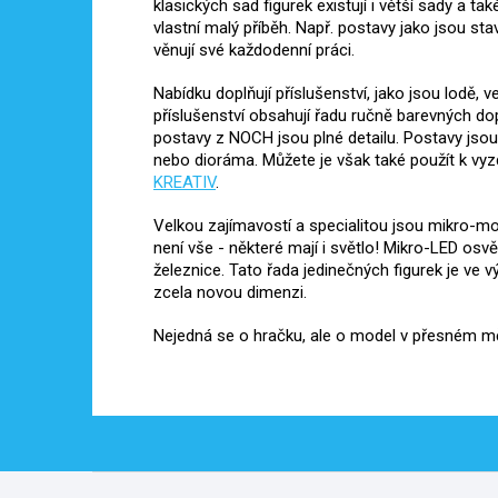
klasických sad figurek existují i ​​větší sady a 
vlastní malý příběh. Např. postavy jako jsou stav
věnují své každodenní práci.
Nabídku doplňují příslušenství, jako jsou lodě,
příslušenství obsahují řadu ručně barevných d
postavy z NOCH jsou plné detailu. Postavy jsou
nebo dioráma. Můžete je však také použít k vy
KREATIV
.
Velkou zajímavostí a specialitou jsou mikro-m
není vše - některé mají i světlo! Mikro-LED osv
železnice. Tato řada jedinečných figurek je ve
zcela novou dimenzi.
Nejedná se o hračku, ale o model v přesném měří
Z