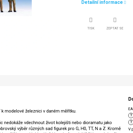
Detailní informace
TISK
ZEPTAT SE
D
E
tví k modelové železnici v daném měřítku.
?
Nic nedokáže vdechnout život kolejišti nebo dioramatu jako
?
brovský výběr různých sad figurek pro G, H0, TT, N a Z. Kromě
V 