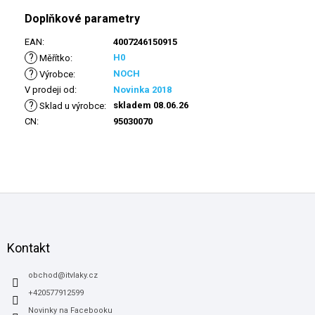
Doplňkové parametry
EAN
:
4007246150915
?
H0
Měřítko
:
?
NOCH
Výrobce
:
V prodeji od
:
Novinka 2018
?
skladem 08.06.26
Sklad u výrobce
:
CN
:
95030070
Z
á
p
a
Kontakt
t
í
obchod
@
itvlaky.cz
+420577912599
Novinky na Facebooku