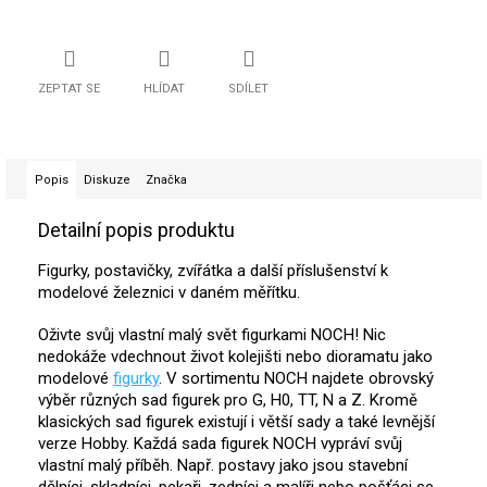
ZEPTAT SE
HLÍDAT
SDÍLET
Popis
Diskuze
Značka
Detailní popis produktu
Figurky, postavičky, zvířátka a další příslušenství k
modelové železnici v daném měřítku.
Oživte svůj vlastní malý svět figurkami NOCH! Nic
nedokáže vdechnout život kolejišti nebo dioramatu jako
modelové
figurky
. V sortimentu NOCH najdete obrovský
výběr různých sad figurek pro G, H0, TT, N a Z. Kromě
klasických sad figurek existují i ​​větší sady a také levnější
verze Hobby. Každá sada figurek NOCH vypráví svůj
vlastní malý příběh. Např. postavy jako jsou stavební