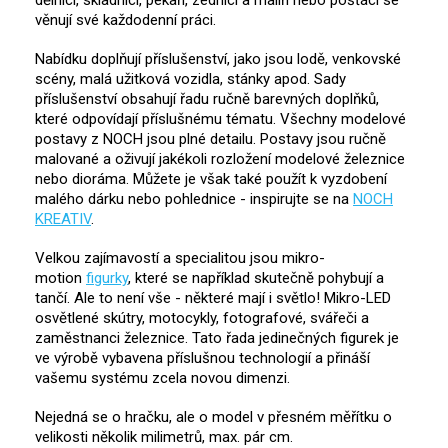
dělníci, skladníci, pekaři, zedníci a malíři nebo pošťáci se
věnují své každodenní práci.
Nabídku doplňují příslušenství, jako jsou lodě, venkovské
scény, malá užitková vozidla, stánky apod. Sady
příslušenství obsahují řadu ručně barevných doplňků,
které odpovídají příslušnému tématu. Všechny modelové
postavy z NOCH jsou plné detailu. Postavy jsou ručně
malované a oživují jakékoli rozložení modelové železnice
nebo dioráma. Můžete je však také použít k vyzdobení
malého dárku nebo pohlednice - inspirujte se na
NOCH
KREATIV
.
Velkou zajímavostí a specialitou jsou mikro-
motion
figurky
, které se například skutečně pohybují a
tančí. Ale to není vše - některé mají i světlo! Mikro-LED
osvětlené skútry, motocykly, fotografové, svářeči a
zaměstnanci železnice. Tato řada jedinečných figurek je
ve výrobě vybavena příslušnou technologií a přináší
vašemu systému zcela novou dimenzi.
Nejedná se o hračku, ale o model v přesném měřítku o
velikosti několik milimetrů, max. pár cm.