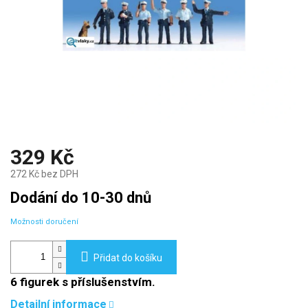
329 Kč
272 Kč bez DPH
Měrná
Dodání do 10-30 dnů
cena:
Možnosti doručení
Přidat do košíku
6 figurek s příslušenstvím.
Detailní informace