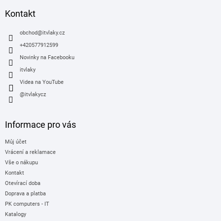
p
a
Kontakt
t
í
obchod
@
itvlaky.cz
+420577912599
Novinky na Facebooku
itvlaky
Videa na YouTube
@itvlakycz
Informace pro vás
Můj účet
Vrácení a reklamace
Vše o nákupu
Kontakt
Otevírací doba
Doprava a platba
PK computers - IT
Katalogy