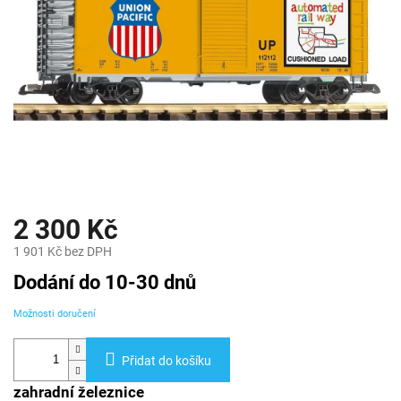
2 300 Kč
1 901 Kč bez DPH
Měrná
Dodání do 10-30 dnů
cena:
Možnosti doručení
Přidat do košíku
zahradní železnice