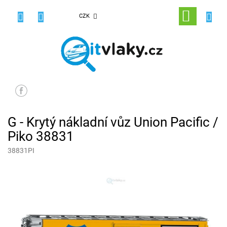
Přejít
na
NÁKUPNÍ
CZK
obsah
KOŠÍK
G - Krytý nákladní vůz Union Pacific /
Piko 38831
38831PI