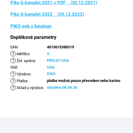
Piko G komplet 2021 v PDF (30.12.2021)
Piko G komplet 2022 (30.12.2022)
PIKO web s katalogy
Doplňkové parametry
EAN
:
4015615388319
?
G
Měřítko
:
?
PRIVAT USA
Žel. správa
:
Stát
:
USA
?
PIKO
Výrobce
:
?
platba možná pouze převodem nebo kartou
Platba
:
?
skladem 08.06.26
Sklad u výrobce
:
Z
á