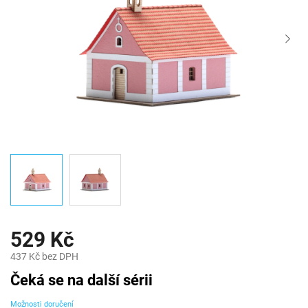
529 Kč
437 Kč bez DPH
Měrná
Čeká se na další sérii
cena:
Možnosti doručení