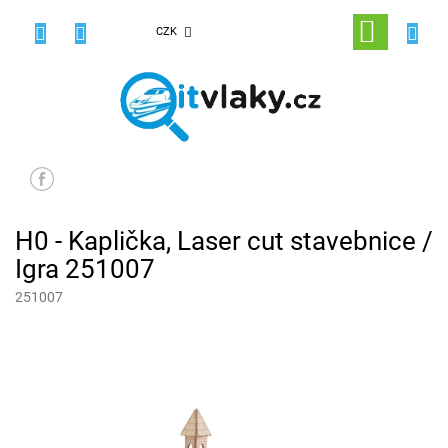
Přejít
na
NÁKUPNÍ
CZK
obsah
KOŠÍK
H0 - Kaplička, Laser cut stavebnice /
Igra 251007
251007