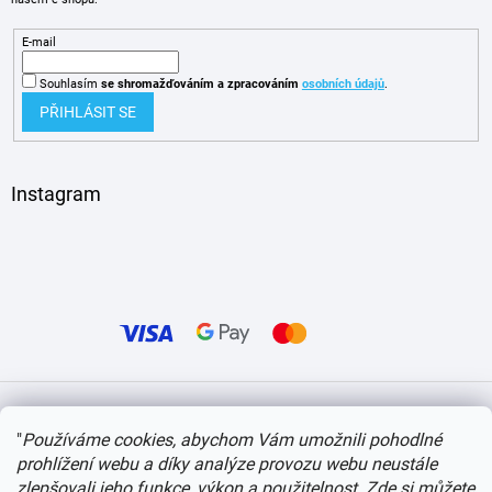
E-mail
Souhlasím
se shromažďováním
a zpracováním
osobních údajů
.
PŘIHLÁSIT SE
Instagram
Vytvořil Shoptet
"
Používáme cookies, abychom Vám umožnili pohodlné
prohlížení webu a díky analýze provozu webu neustále
Copyright 2026
itvlaky.cz
. Všechna práva vyhrazena.
Upravit nastavení cookies
zlepšovali jeho funkce, výkon a použitelnost.
Zde si můžete