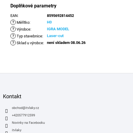
Doplňkové parametry
EAN
:
8595692814452
?
H0
Měřítko
:
?
IGRA MODEL
Výrobce
:
?
Laser-cut
Typ stavebnice
:
?
není skladem 08.06.26
Sklad u výrobce
:
Z
á
p
a
Kontakt
t
í
obchod
@
itvlaky.cz
+420577912599
Novinky na Facebooku
itvlaky