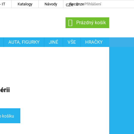
 IT
Katalogy
Návody
Recenze
Přihlášení
CZK
NÁKUPNÍ
Prázdný košík
KOŠÍK
AUTA, FIGURKY
JINÉ
VŠE
HRAČKY
érii
o košíku