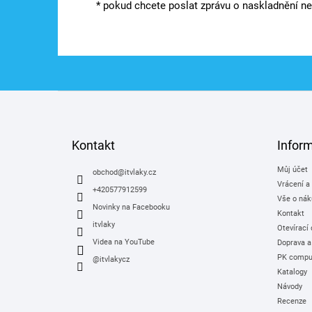
* pokud chcete poslat zprávu o naskladnění neb
Z
á
p
a
Kontakt
Infor
t
Můj účet
í
obchod
@
itvlaky.cz
Vrácení a
+420577912599
Vše o nák
Novinky na Facebooku
Kontakt
itvlaky
Otevírací
Videa na YouTube
Doprava a
PK comput
@itvlakycz
Katalogy
Návody
Recenze