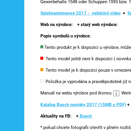
Gewerbehalle 1548 oder Schuppen 1593 bzw. 1
Spielwarenmesse 2017 - veletržní video
+
S
Web na výrobce:
+ starý web
výrobce:
Popis symbolů u výrobce:
Tento produkt je k dispozici u výrobce, můž
Tento model ještě není k dispozici ( novinka 
Tento model je k dispozici pouze v omeze
Položka je vyprodána a pravděpodobně již 
Manuál na webu výrobce pod ikonou
Weit
Katalog Busch novinky 2017 (15MB v PDF)
+
Aktuality na FB:
+
Busch
* pokud chcete fotografii otevřít v plném rozliš