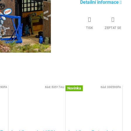
Detailní informace
TISK
ZEPTAT SE
490FA
Kód:
53517AU
Kód:
330593FA
Novinka