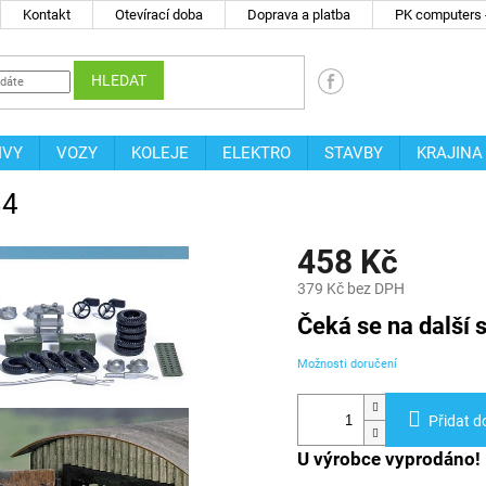
Kontakt
Otevírací doba
Doprava a platba
PK computers -
HLEDAT
IVY
VOZY
KOLEJE
ELEKTRO
STAVBY
KRAJINA
84
458 Kč
379 Kč bez DPH
Měrná
Čeká se na další s
cena:
Možnosti doručení
Přidat d
U výrobce vyprodáno!