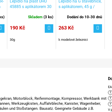
R-
Lepidlo na plast UHU
Lepidlo na G stavebnice,
m
45885 s aplikátorem 30
s aplikátorem, 45 g /
/
g / Auhagen 53517
POLA Faller 330593
ks
)
Skladem
(
3 ks
)
Dodání do 10-30 dnů
190 Kč
263 Kč
30g
k modelové železnici
D
E
?
tagekran, Motorblock, Reifenmontage, Kompressor, Werkbank mit
?
nnen, Werkzeugkisten, Auffahrbleche, Kanister, Wagenheber,
?
säulen und Stoßstangen. Bausatz. Geeignete Gebäude z.B.
V 