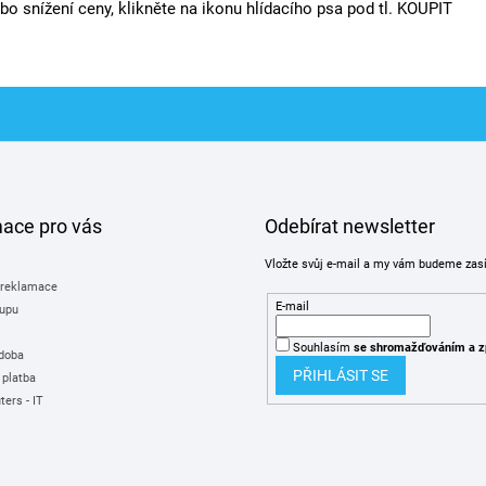
o snížení ceny, klikněte na ikonu hlídacího psa pod tl. KOUPIT
mace pro vás
Odebírat newsletter
Vložte svůj e-mail a my vám budeme zas
 reklamace
E-mail
upu
Souhlasím
se shromažďováním
a z
 doba
PŘIHLÁSIT SE
 platba
ers - IT