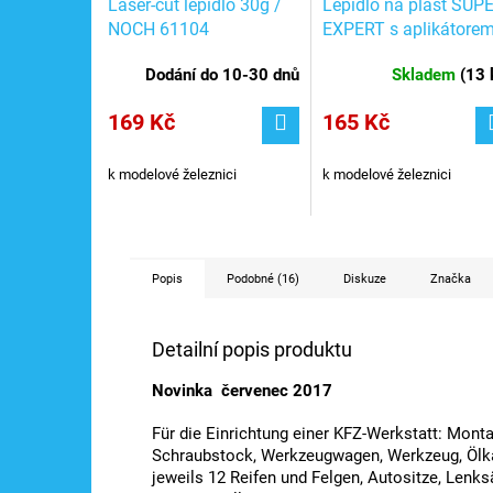
Laser-cut lepidlo 30g /
Lepidlo na plast SUPE
NOCH 61104
EXPERT s aplikátore
25 g, rychle schnoucí 
Dodání do 10-30 dnů
Skladem
(
13 
Faller 170490
169 Kč
165 Kč
k modelové železnici
k modelové železnici
Popis
Podobné (16)
Diskuze
Značka
Detailní popis produktu
Novinka červenec 2017
Für die Einrichtung einer KFZ-Werkstatt: Mon
Schraubstock, Werkzeugwagen, Werkzeug, Ölka
jeweils 12 Reifen und Felgen, Autositze, Lenk