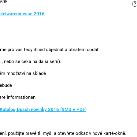
595.
?
pielwarenmesse 2016
eme pro vás tedy ihned objednat a obratem dodat
, nebo se čeká na další sérii).
ném množství na skladě
nebude
ere Informationen
Katalog Busch novinky 2016 (9MB v PDF)
ení, použijte pravé tl. myši a otevřete odkaz v nové kartě-okně.