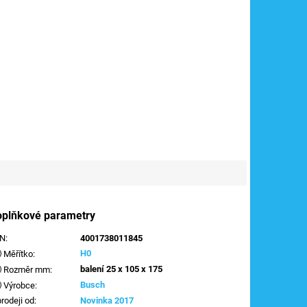
oplňkové parametry
AN
:
4001738011845
H0
Měřítko
:
balení 25 x 105 x 175
Rozměr mm
:
Busch
Výrobce
:
prodeji od
:
Novinka 2017