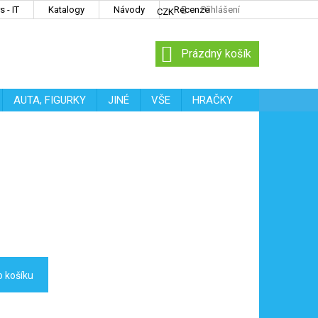
 - IT
Katalogy
Návody
Recenze
Přihlášení
CZK
NÁKUPNÍ
Prázdný košík
KOŠÍK
AUTA, FIGURKY
JINÉ
VŠE
HRAČKY
o košíku