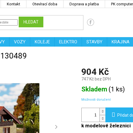
Kontakt
Otevírací doba
Doprava a platba
PK computers
HLEDAT
VY
VOZY
KOLEJE
ELEKTRO
STAVBY
KRAJINA
er 130489
904 Kč
747 Kč bez DPH
Měrná
Skladem
(
1 ks
)
cena:
Možnosti doručení
Přidat d
k modelové železnici