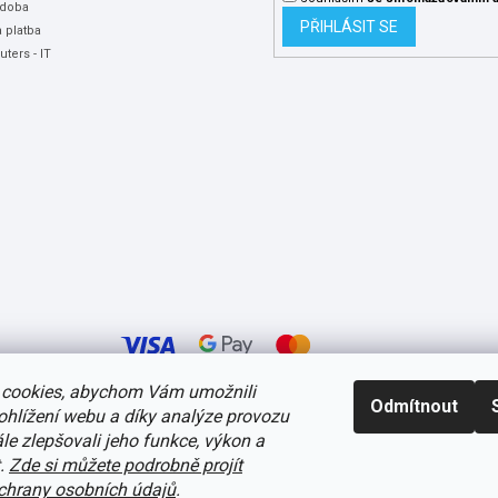
 doba
PŘIHLÁSIT SE
 platba
ters - IT
cookies, abychom Vám umožnili
Odmítnout
ohlížení webu a díky analýze provozu
avení cookies
e zlepšovali jeho funkce, výkon a
t.
Zde si můžete podrobně projít
hrany osobních údajů
.