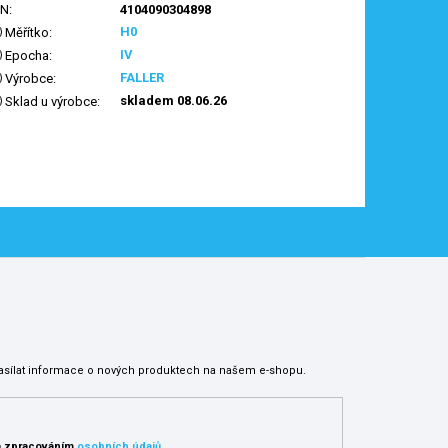
AN
:
4104090304898
H0
Měřítko
:
IV
Epocha
:
FALLER
Výrobce
:
skladem 08.06.26
Sklad u výrobce
:
asílat informace o nových produktech na našem e-shopu.
 zpracováním
osobních údajů
.