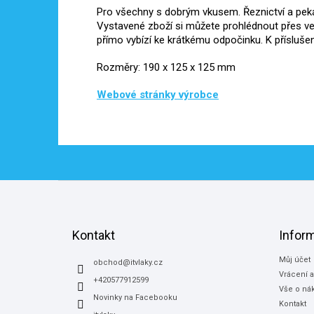
Pro všechny s dobrým vkusem. Řeznictví a pe
Vystavené zboží si můžete prohlédnout přes vel
přímo vybízí ke krátkému odpočinku. K příslušenst
Rozměry: 190 x 125 x 125 mm
Webové stránky výrobce
Z
á
p
a
Kontakt
Infor
t
Můj účet
í
obchod
@
itvlaky.cz
Vrácení 
+420577912599
Vše o ná
Novinky na Facebooku
Kontakt