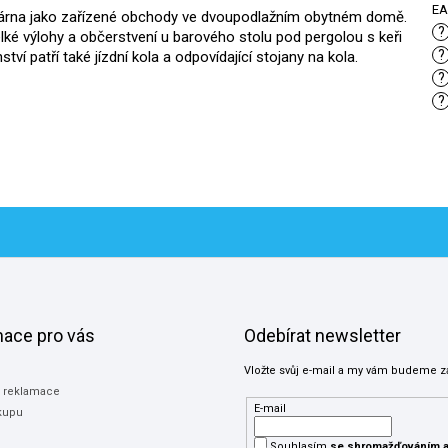
E
kárna jako zařízené obchody ve dvoupodlažním obytném domě.
?
ké výlohy a občerstvení u barového stolu pod pergolou s keři
?
ví patří také jízdní kola a odpovídající stojany na kola.
?
?
mace pro vás
Odebírat newsletter
Vložte svůj e-mail a my vám budeme z
a reklamace
E-mail
kupu
Souhlasím
se shromažďováním
a