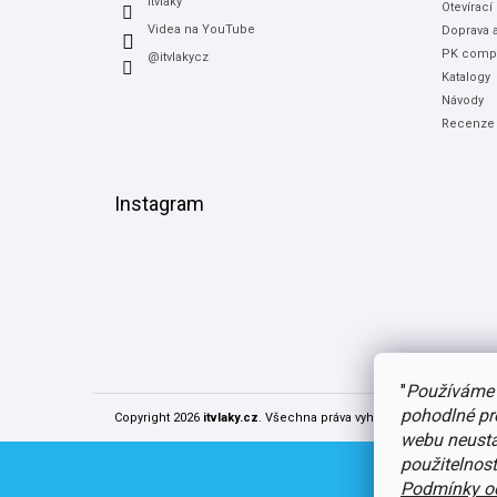
itvlaky
Otevírací
Videa na YouTube
Doprava a
PK compu
@itvlakycz
Katalogy
Návody
Recenze
Instagram
"
Používáme 
pohodlné pr
Copyright 2026
itvlaky.cz
. Všechna práva vyhrazena.
Upravit nast
webu neustál
použitelnos
Podmínky oc