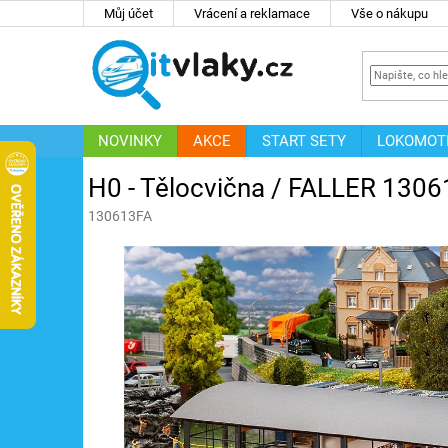
Přejít
Můj účet
Vrácení a reklamace
Vše o nákupu
na
obsah
NOVINKY
AKCE
START SETY
LOKOMOT
IT
ZNAČKY
H0 - Tělocvična / FALLER 1306
130613FA