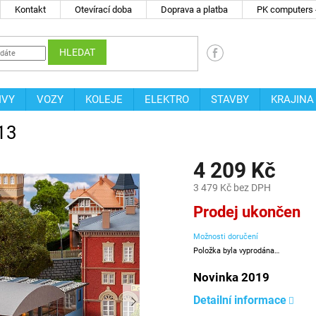
Kontakt
Otevírací doba
Doprava a platba
PK computers -
HLEDAT
IVY
VOZY
KOLEJE
ELEKTRO
STAVBY
KRAJINA
13
4 209 Kč
3 479 Kč bez DPH
Měrná
Prodej ukončen
cena:
Možnosti doručení
Položka byla vyprodána…
Novinka 2019
Detailní informace