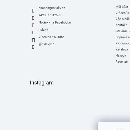
t
Můj účet
í
obchod
@
itvlaky.cz
Vrácení a
+420577912599
Vše o nák
Novinky na Facebooku
Kontakt
itvlaky
Otevírací
Videa na YouTube
Doprava a
PK comput
@itvlakycz
Katalogy
Návody
Recenze
Instagram