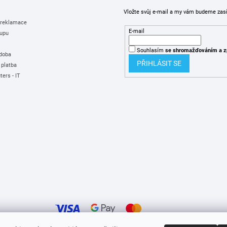
Vložte svůj e-mail a my vám budeme zas
 reklamace
E-mail
upu
Souhlasím
se shromažďováním
a z
 doba
PŘIHLÁSIT SE
 platba
ers - IT