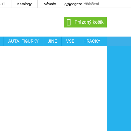
 IT
Katalogy
Návody
Recenze
Přihlášení
CZK
NÁKUPNÍ
Prázdný košík
KOŠÍK
AUTA, FIGURKY
JINÉ
VŠE
HRAČKY