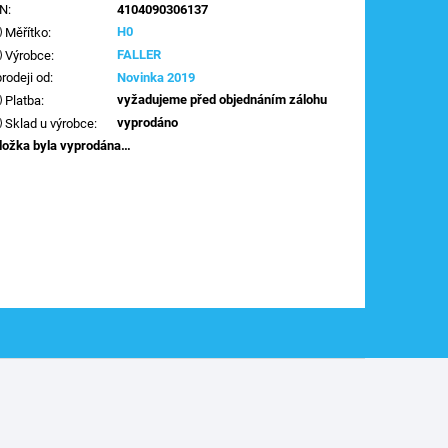
AN
:
4104090306137
H0
Měřítko
:
FALLER
Výrobce
:
prodeji od
:
Novinka 2019
vyžadujeme před objednáním zálohu
Platba
:
vyprodáno
Sklad u výrobce
:
ložka byla vyprodána…