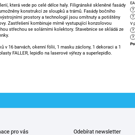
E
erií, která vede po celé délce haly. Filigránské skleněné fasády
?
 umožněny konstrukcí ze sloupků a trámů. Fasády bočního
?
výstrojními prostory a technologií jsou omítnuty a potištěny
udovy. Zastřešení kombinuje mírně vystupující konzolovou
V 
hou střechou se solárními kolektory. Stavebnice se skládá ze
?
enky.
?
Po
ů v 16 barvách, okenní fólii, 1 masku záclony, 1 dekoraci a 1
lasty FALLER, lepidlo na laserové výřezy a superlepidlo.
mace pro vás
Odebírat newsletter