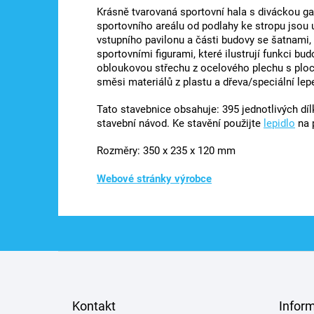
Krásně tvarovaná sportovní hala s diváckou gal
sportovního areálu od podlahy ke stropu jsou
vstupního pavilonu a části budovy se šatnami, 
sportovními figurami, které ilustrují funkci b
obloukovou střechu z ocelového plechu s ploc
směsi materiálů z plastu a dřeva/speciální lep
Tato stavebnice obsahuje: 395 jednotlivých dílk
stavební návod. Ke stavění použijte
lepidlo
na p
Rozměry: 350 x 235 x 120 mm
Webové stránky výrobce
Z
á
p
a
Kontakt
Infor