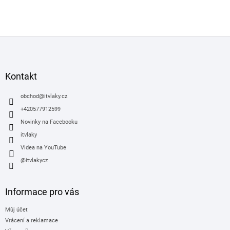
Z
á
p
a
Kontakt
t
í
obchod
@
itvlaky.cz
+420577912599
Novinky na Facebooku
itvlaky
Videa na YouTube
@itvlakycz
Informace pro vás
Můj účet
Vrácení a reklamace