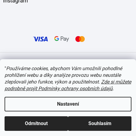
Instagram
Vytvořil Shoptet
"
Používáme cookies, abychom Vám umožnili pohodlné
prohlížení webu a díky analýze provozu webu neustále
Copyright 2026
itvlaky.cz
. Všechna práva vyhrazena.
Upravit nastavení cookies
zlepšovali jeho funkce, výkon a použitelnost.
Zde si můžete
podrobně projít Podmínky ochrany osobních údajů
.
Nastavení
Odmítnout
Souhlasím