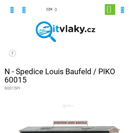
Přejít
na
NÁKUPNÍ
CZK
obsah
KOŠÍK
N - Spedice Louis Baufeld / PIKO
60015
60015PI