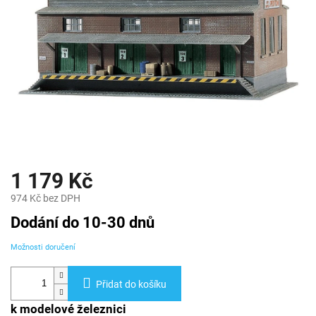
1 179 Kč
974 Kč bez DPH
Měrná
Dodání do 10-30 dnů
cena:
Možnosti doručení
Přidat do košíku
k modelové železnici