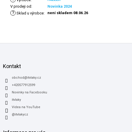
V prodeji od
:
Novinka 2024
?
není skladem 08.06.26
Sklad u výrobce
:
Z
á
p
a
Kontakt
t
í
obchod
@
itvlaky.cz
+420577912599
Novinky na Facebooku
itvlaky
Videa na YouTube
@itvlakycz