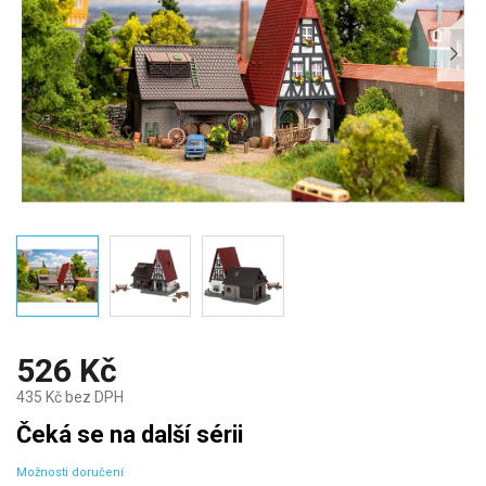
526 Kč
435 Kč bez DPH
Měrná
Čeká se na další sérii
cena:
Možnosti doručení