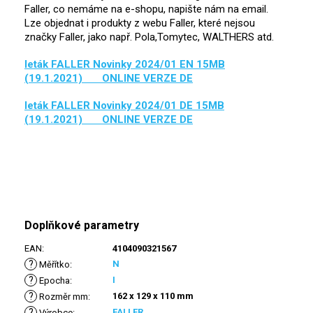
Faller, co nemáme na e-shopu, napište nám na email.
Lze objednat i produkty z webu Faller, které nejsou
značky Faller, jako např. Pola,Tomytec, WALTHERS atd.
leták FALLER Novinky 2024/01 EN 15MB
(19.1.2021) ONLINE VERZE DE
leták FALLER Novinky 2024/01 DE 15MB
(19.1.2021) ONLINE VERZE DE
Doplňkové parametry
EAN
:
4104090321567
?
N
Měřítko
:
?
I
Epocha
:
?
162 x 129 x 110 mm
Rozměr mm
:
?
FALLER
Výrobce
: