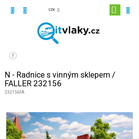
Přejít
na
NÁKUPN
CZK
obsah
KOŠÍK
N - Radnice s vinným sklepem /
FALLER 232156
232156FA