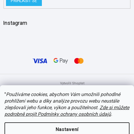
PŘIHLÁSIT SE
Instagram
Vytvořil Shoptet
"
Používáme cookies, abychom Vám umožnili pohodlné
prohlížení webu a díky analýze provozu webu neustále
Copyright 2026
itvlaky.cz
. Všechna práva vyhrazena.
Upravit nastavení
cookies
zlepšovali jeho funkce, výkon a použitelnost.
Zde si můžete
podrobně projít Podmínky ochrany osobních údajů
.
Nastavení