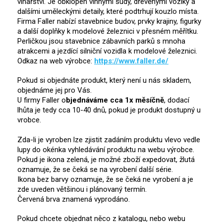
vinařství. Je obklopen vinnými sudy, dřevěnými vozíky a
dalšími uměleckými detaily, které podtrhují kouzlo místa.
Firma Faller nabízí stavebnice budov, prvky krajiny, figurky
a další doplňky k modelové železnici v přesném měřítku.
Perličkou jsou stavebnice zábavních parků s mnoha
atrakcemi a jezdící silniční vozidla k modelové železnici.
Odkaz na web výrobce:
https://www.faller.de/
Pokud si objednáte produkt, který není u nás skladem,
objednáme jej pro Vás.
U firmy Faller o
bjednáváme cca 1x měsíčně
, dodací
lhůta je tedy cca 10-40 dnů, pokud je produkt dostupný u
vrobce.
Zda-li je vyroben lze zjistit zadáním produktu vlevo vedle
lupy do okénka vyhledávání produktu na webu výrobce.
Pokud je ikona zelená, je možné zboží expedovat, žlutá
oznamuje, že se čeká se na vyrobení další série.
Ikona bez barvy oznamuje, že se čeká ne vyrobení a je
zde uveden většinou i plánovaný termín.
Červená brva znamená vyprodáno.
Pokud chcete objednat něco z katalogu, nebo webu