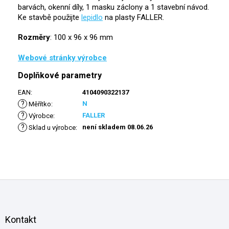
barvách, okenní díly, 1 masku záclony a 1 stavební návod.
Ke stavbě použijte
lepidlo
na plasty FALLER.
Rozměry
: 100 x 96 x 96 mm
Webové stránky výrobce
Doplňkové parametry
EAN
:
4104090322137
?
N
Měřítko
:
?
FALLER
Výrobce
:
?
není skladem 08.06.26
Sklad u výrobce
:
Z
á
p
a
Kontakt