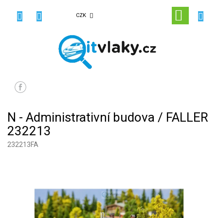
Přejít
na
NÁKUPN
CZK
obsah
KOŠÍK
N - Administrativní budova / FALLER
232213
232213FA