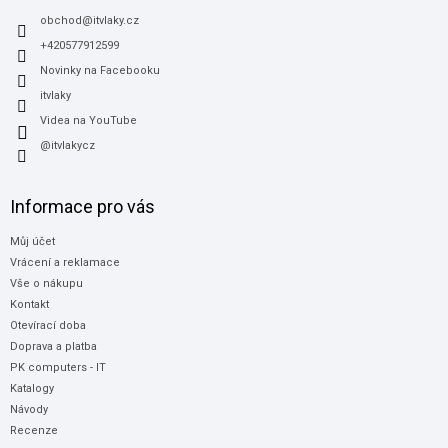
t
í
obchod
@
itvlaky.cz
+420577912599
Novinky na Facebooku
itvlaky
Videa na YouTube
@itvlakycz
Informace pro vás
Můj účet
Vrácení a reklamace
Vše o nákupu
Kontakt
Otevírací doba
Doprava a platba
PK computers - IT
Katalogy
Návody
Recenze