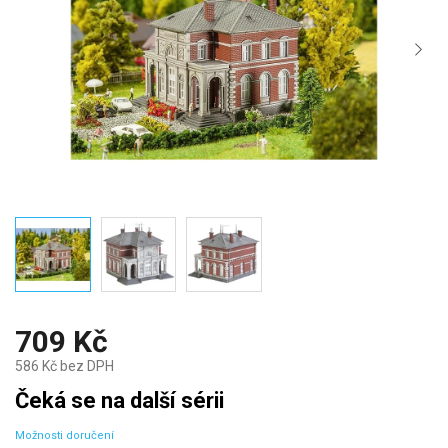
709 Kč
586 Kč bez DPH
Měrná
Čeká se na další sérii
cena:
Možnosti doručení