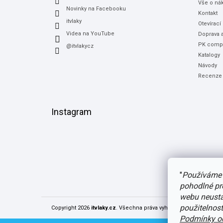
Vše o ná
Novinky na Facebooku
Kontakt
itvlaky
Otevírací
Videa na YouTube
Doprava a
PK compu
@itvlakycz
Katalogy
Návody
Recenze
Instagram
"
Používáme 
pohodlné pr
webu neustál
použitelnos
Copyright 2026
itvlaky.cz
. Všechna práva vyhrazena.
Upravit nast
Podmínky oc