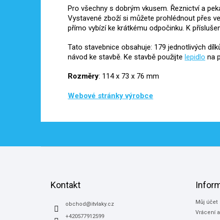
Pro všechny s dobrým vkusem. Řeznictví a pe
Vystavené zboží si můžete prohlédnout přes vel
přímo vybízí ke krátkému odpočinku. K příslušenst
Tato stavebnice obsahuje: 179 jednotlivých dílků
návod ke stavbě. Ke stavbě použijte
lepidlo
na p
Rozměry
: 114 x 73 x 76 mm
Webové stránky výrobce
Z
á
p
a
Kontakt
Infor
t
Můj účet
í
obchod
@
itvlaky.cz
Vrácení 
+420577912599