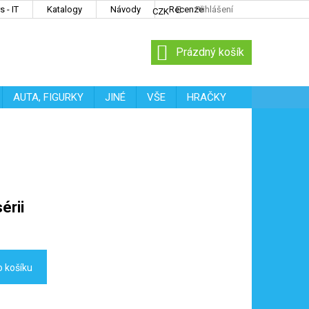
 - IT
Katalogy
Návody
Recenze
Přihlášení
CZK
NÁKUPNÍ
Prázdný košík
KOŠÍK
AUTA, FIGURKY
JINÉ
VŠE
HRAČKY
érii
o košíku