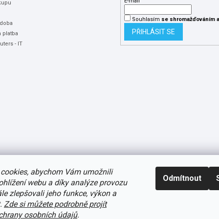
E-mail
kupu
Souhlasím
se shromažďováním
a
 doba
PŘIHLÁSIT SE
 platba
ters - IT
cookies, abychom Vám umožnili
Odmítnout
ohlížení webu a díky analýze provozu
e zlepšovali jeho funkce, výkon a
t.
Zde si můžete podrobně projít
avení cookies
hrany osobních údajů
.