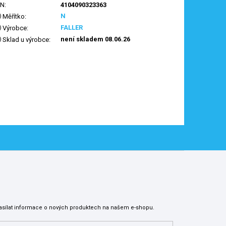
AN
:
4104090323363
N
Měřítko
:
FALLER
Výrobce
:
není skladem 08.06.26
Sklad u výrobce
:
asílat informace o nových produktech na našem e-shopu.