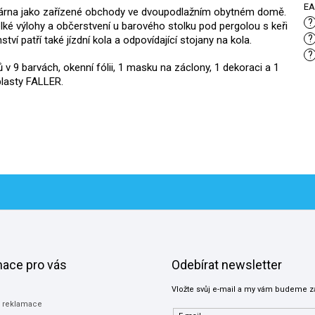
E
kárna jako zařízené obchody ve dvoupodlažním obytném domě.
?
ké výlohy a občerstvení u barového stolku pod pergolou s keři
?
ví patří také jízdní kola a odpovídající stojany na kola.
?
 v 9 barvách, okenní fólii, 1 masku na záclony, 1 dekoraci a 1
lasty FALLER.
mace pro vás
Odebírat newsletter
Vložte svůj e-mail a my vám budeme z
a reklamace