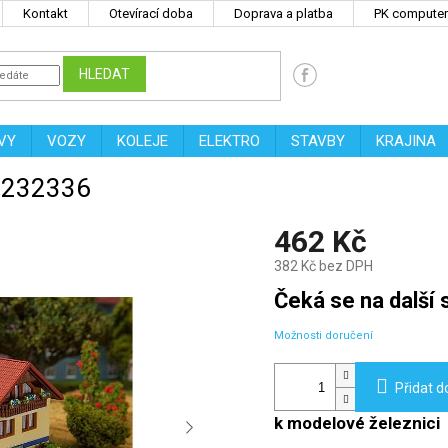
Kontakt
Otevírací doba
Doprava a platba
PK computers
HLEDAT
VY
VOZY
KOLEJE
ELEKTRO
STAVBY
KRAJINA
er 232336
462 Kč
382 Kč bez DPH
Měrná
Čeká se na další s
cena:
Možnosti doručení
Přidat d
k modelové železnici