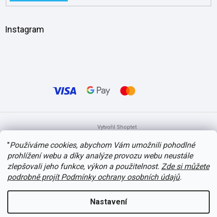
Instagram
Vytvořil Shoptet
"
Používáme cookies, abychom Vám umožnili pohodlné
prohlížení webu a díky analýze provozu webu neustále
Copyright 2026
itvlaky.cz
. Všechna práva vyhrazena.
Upravit nastavení
cookies
zlepšovali jeho funkce, výkon a použitelnost.
Zde si můžete
podrobně projít Podmínky ochrany osobních údajů
.
Nastavení