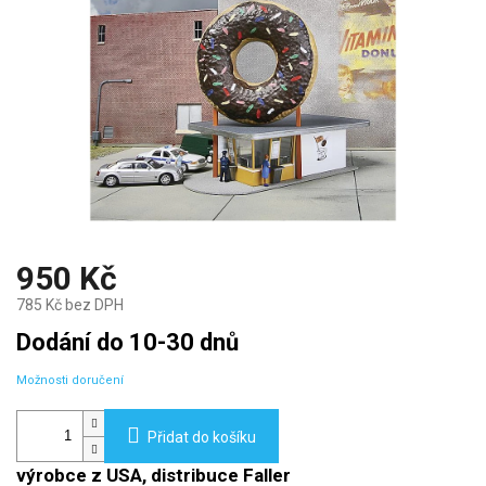
950 Kč
785 Kč bez DPH
Měrná
Dodání do 10-30 dnů
cena:
Možnosti doručení
Přidat do košíku
výrobce z USA, distribuce Faller