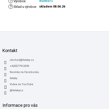
?
Walthers
Výrobce
:
?
skladem 08.06.26
Sklad u výrobce
:
Z
á
p
a
Kontakt
t
í
obchod
@
itvlaky.cz
+420577912599
Novinky na Facebooku
itvlaky
Videa na YouTube
@itvlakycz
Informace pro vás