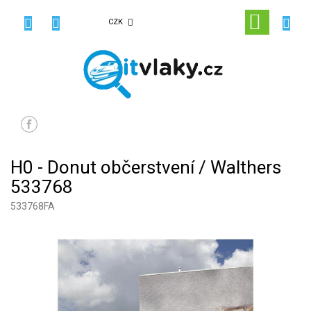
Přejít
na
NÁKUPN
CZK
obsah
KOŠÍK
H0 - Donut občerstvení / Walthers
533768
533768FA