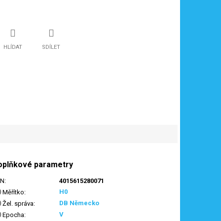
HLÍDAT
SDÍLET
oplňkové parametry
AN
:
4015615280071
H0
Měřítko
:
DB Německo
Žel. správa
:
V
Epocha
: