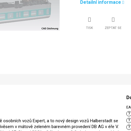
Detailní informace
TISK
ZEPTAT SE
D
E
?
dě osobních vozů Expert, a to nový design vozů Halberstadt se
?
ívěsem v mátově zeleném barevném provedení DB AG v éře V.
?