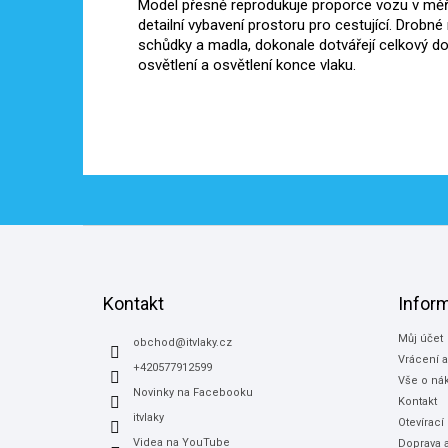
Model přesně reprodukuje proporce vozu v měří
detailní vybavení prostoru pro cestující. Drobné r
schůdky a madla, dokonale dotvářejí celkový d
osvětlení a osvětlení konce vlaku.
Z
á
p
a
Kontakt
Infor
t
Můj účet
í
obchod
@
itvlaky.cz
Vrácení 
+420577912599
Vše o ná
Novinky na Facebooku
Kontakt
itvlaky
Otevírací
Videa na YouTube
Doprava a