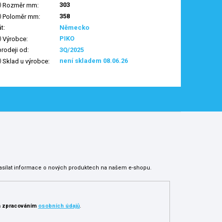
303
Rozměr mm
:
358
Poloměr mm
:
át
:
Německo
PIKO
Výrobce
:
prodeji od
:
3Q/2025
není skladem 08.06.26
Sklad u výrobce
:
asílat informace o nových produktech na našem e-shopu.
 zpracováním
osobních údajů
.