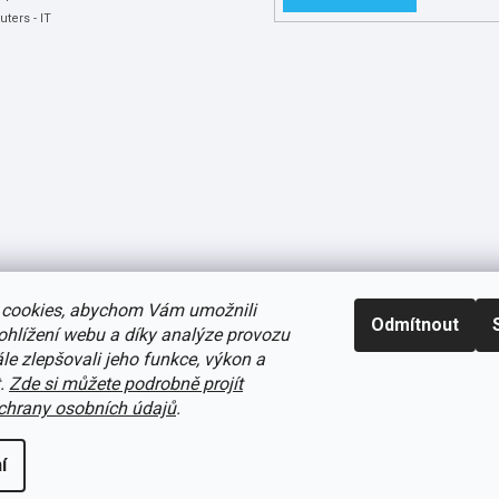
ters - IT
cookies, abychom Vám umožnili
Odmítnout
ohlížení webu a díky analýze provozu
e zlepšovali jeho funkce, výkon a
t.
Zde si můžete podrobně projít
avení cookies
hrany osobních údajů
.
í