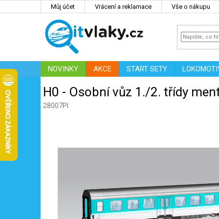
Přejít
Můj účet
Vrácení a reklamace
Vše o nákupu
na
obsah
NOVINKY
AKCE
START SETY
LOKOMOTI
IT
ZNAČKY
H0 - Osobní vůz 1./2. třídy me
28007PI