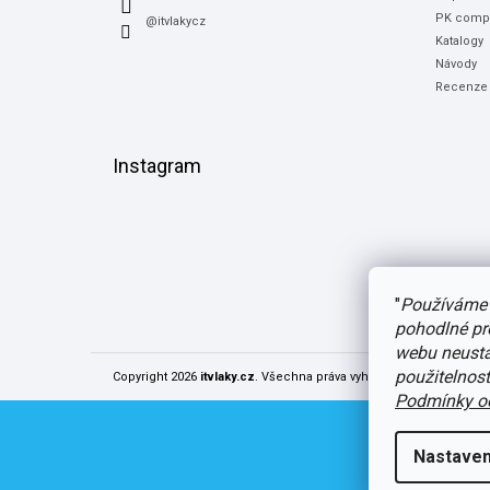
PK compu
@itvlakycz
Katalogy
Návody
Recenze
Instagram
"
Používáme 
pohodlné pr
webu neustál
použitelnos
Copyright 2026
itvlaky.cz
. Všechna práva vyhrazena.
Upravit nast
Podmínky oc
Nastaven