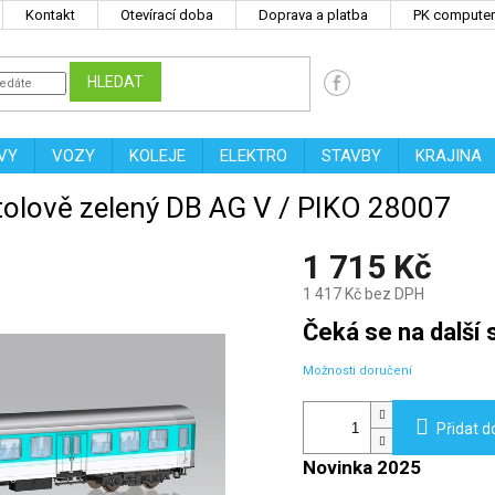
Kontakt
Otevírací doba
Doprava a platba
PK computers
HLEDAT
VY
VOZY
KOLEJE
ELEKTRO
STAVBY
KRAJINA
ntolově zelený DB AG V / PIKO 28007
1 715 Kč
1 417 Kč bez DPH
Měrná
Čeká se na další s
cena:
Možnosti doručení
Přidat d
Novinka 2025