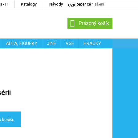
 - IT
Katalogy
Návody
Recenze
Přihlášení
CZK
NÁKUPNÍ
Prázdný košík
KOŠÍK
AUTA, FIGURKY
JINÉ
VŠE
HRAČKY
érii
o košíku