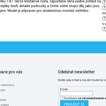
tku 1:87. Skrze křišťálově čistá, zapuštěná okna padne pohled na
?
epliky dveří, detailní podvozky a četné volně stojící díly, jako jsou
?
ojem. Model je připraven pro dodatečnou montáž vnitřního
St
?
V 
?
mace pro vás
Odebírat newsletter
Vložte svůj e-mail a my vám budeme z
a reklamace
E-mail
kupu
Souhlasím
se shromažďováním
a
 doba
PŘIHLÁSIT SE
 platba