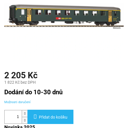
2 205 Kč
1 822 Kč bez DPH
Měrná
Dodání do 10-30 dnů
cena:
Možnosti doručení
Přidat do košíku
Novinka 2025