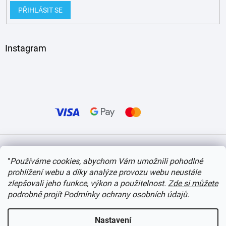
PŘIHLÁSIT SE
Instagram
Vytvořil Shoptet
"
Používáme cookies, abychom Vám umožnili pohodlné
prohlížení webu a díky analýze provozu webu neustále
Copyright 2026
itvlaky.cz
. Všechna práva vyhrazena.
Upravit nastavení cookies
zlepšovali jeho funkce, výkon a použitelnost.
Zde si můžete
podrobně projít Podmínky ochrany osobních údajů
.
Nastavení