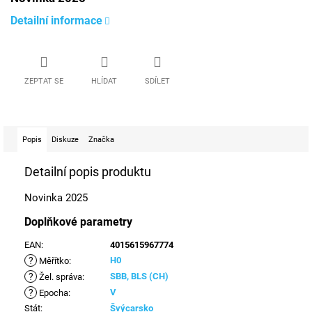
Detailní informace
ZEPTAT SE
HLÍDAT
SDÍLET
Popis
Diskuze
Značka
Detailní popis produktu
Novinka 2025
Doplňkové parametry
EAN
:
4015615967774
?
H0
Měřítko
:
?
SBB, BLS (CH)
Žel. správa
:
?
V
Epocha
:
Stát
:
Švýcarsko