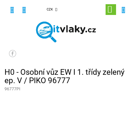
Přejít
na
NÁKUPNÍ
CZK
obsah
KOŠÍK
H0 - Osobní vůz EW I 1. třídy zelený
ep. V / PIKO 96777
96777PI