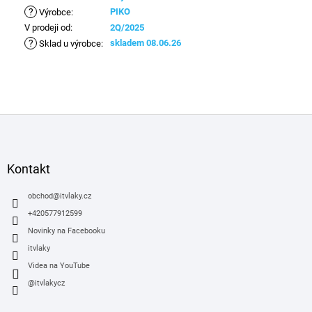
?
PIKO
Výrobce
:
V prodeji od
:
2Q/2025
?
skladem 08.06.26
Sklad u výrobce
:
Z
á
p
a
Kontakt
t
í
obchod
@
itvlaky.cz
+420577912599
Novinky na Facebooku
itvlaky
Videa na YouTube
@itvlakycz