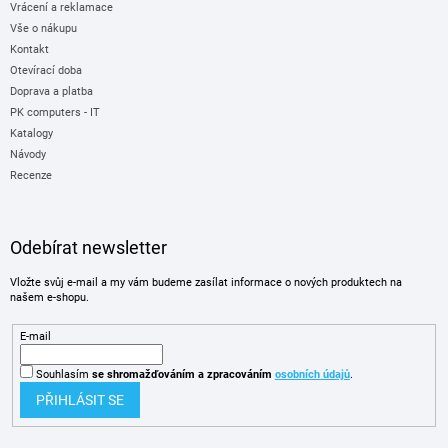
Vrácení a reklamace
Vše o nákupu
Kontakt
Otevírací doba
Doprava a platba
PK computers - IT
Katalogy
Návody
Recenze
Odebírat newsletter
Vložte svůj e-mail a my vám budeme zasílat informace o nových produktech na
našem e-shopu.
E-mail
Souhlasím
se shromažďováním
a zpracováním
osobních údajů
.
PŘIHLÁSIT SE