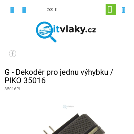
Přejít
na
NÁKUPNÍ
CZK
obsah
KOŠÍK
G - Dekodér pro jednu výhybku /
PIKO 35016
35016PI