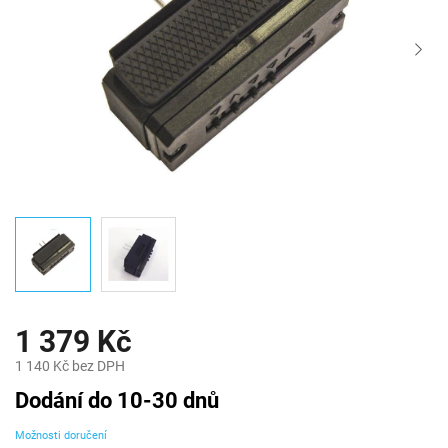
1 379 Kč
1 140 Kč bez DPH
Měrná
Dodání do 10-30 dnů
cena:
Možnosti doručení