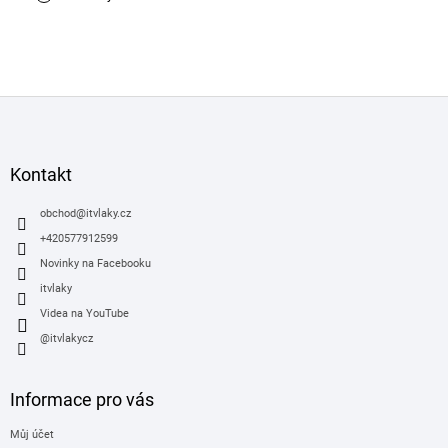
Z
á
p
a
Kontakt
t
í
obchod
@
itvlaky.cz
+420577912599
Novinky na Facebooku
itvlaky
Videa na YouTube
@itvlakycz
Informace pro vás
Můj účet