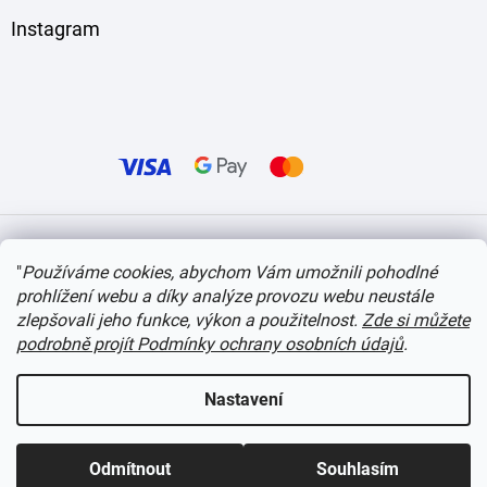
Instagram
Vytvořil Shoptet
"
Používáme cookies, abychom Vám umožnili pohodlné
prohlížení webu a díky analýze provozu webu neustále
Copyright 2026
itvlaky.cz
. Všechna práva vyhrazena.
Upravit nastavení cookies
zlepšovali jeho funkce, výkon a použitelnost.
Zde si můžete
podrobně projít Podmínky ochrany osobních údajů
.
Nastavení
Odmítnout
Souhlasím