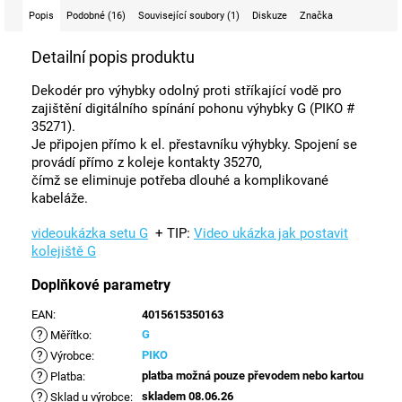
Popis
Podobné (16)
Související soubory (1)
Diskuze
Značka
Detailní popis produktu
Dekodér pro výhybky odolný proti stříkající vodě pro
zajištění digitálního spínání pohonu výhybky G (PIKO #
35271).
Je připojen přímo k el. přestavníku výhybky.
Spojení se
provádí přímo z koleje kontakty 35270,
čímž se eliminuje potřeba dlouhé a komplikované
kabeláže.
videoukázka setu G
+ TIP:
Video ukázka jak postavit
kolejiště G
Doplňkové parametry
EAN
:
4015615350163
?
G
Měřítko
:
?
PIKO
Výrobce
:
?
platba možná pouze převodem nebo kartou
Platba
:
?
skladem 08.06.26
Sklad u výrobce
: