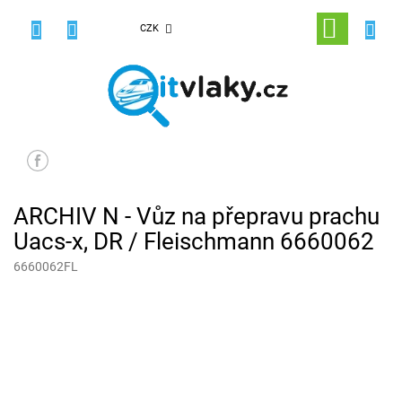
Přejít
na
NÁKUPNÍ
CZK
obsah
KOŠÍK
ARCHIV N - Vůz na přepravu prachu
Uacs-x, DR / Fleischmann 6660062
6660062FL