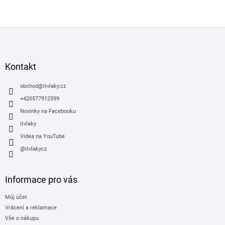
Z
á
p
a
Kontakt
t
í
obchod
@
itvlaky.cz
+420577912599
Novinky na Facebooku
itvlaky
Videa na YouTube
@itvlakycz
Informace pro vás
Můj účet
Vrácení a reklamace
Vše o nákupu