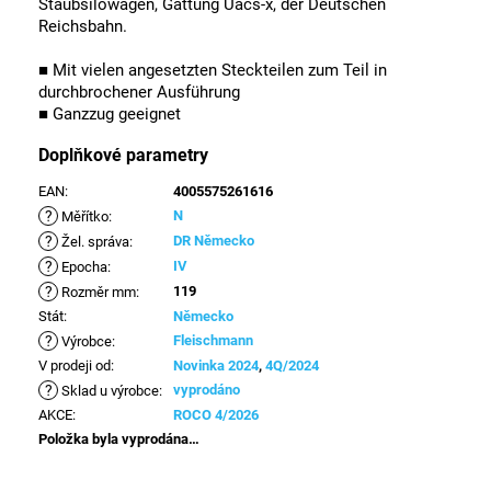
Staubsilowagen, Gattung Uacs-x, der Deutschen
Reichsbahn.
■ Mit vielen angesetzten Steckteilen zum Teil in
durchbrochener Ausführung
■ Ganzzug geeignet
Doplňkové parametry
EAN
:
4005575261616
?
N
Měřítko
:
?
DR Německo
Žel. správa
:
?
IV
Epocha
:
?
119
Rozměr mm
:
Stát
:
Německo
?
Fleischmann
Výrobce
:
V prodeji od
:
Novinka 2024
,
4Q/2024
?
vyprodáno
Sklad u výrobce
:
AKCE
:
ROCO 4/2026
Položka byla vyprodána…