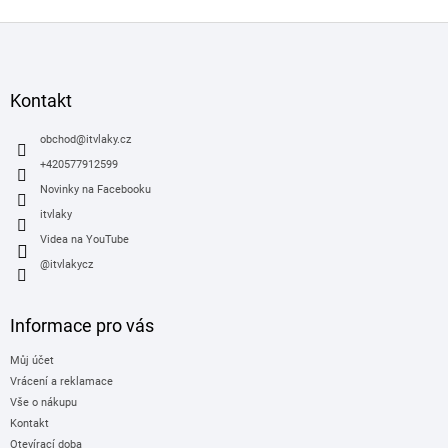
Z
á
p
a
Kontakt
t
í
obchod
@
itvlaky.cz
+420577912599
Novinky na Facebooku
itvlaky
Videa na YouTube
@itvlakycz
Informace pro vás
Můj účet
Vrácení a reklamace
Vše o nákupu
Kontakt
Otevírací doba