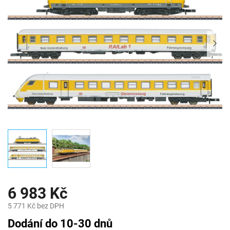
6 983 Kč
5 771 Kč bez DPH
Měrná
Dodání do 10-30 dnů
cena: