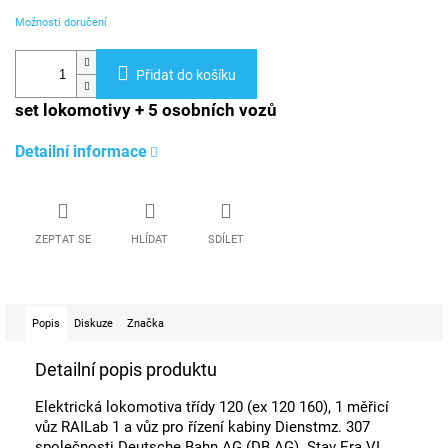
Možnosti doručení
Přidat do košíku
set lokomotivy + 5 osobních vozů
Detailní informace
ZEPTAT SE
HLÍDAT
SDÍLET
Popis
Diskuze
Značka
Detailní popis produktu
Elektrická lokomotiva třídy 120 (ex 120 160), 1 měřicí
vůz RAILab 1 a vůz pro řízení kabiny Dienstmz. 307
společnosti Deutsche Bahn AG (DB AG). Stav Era VI.