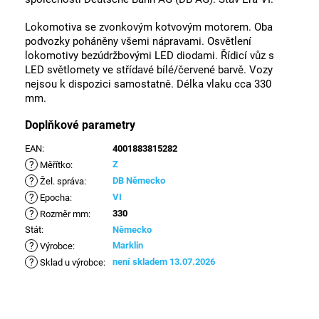
Lokomotiva se zvonkovým kotvovým motorem. Oba
podvozky poháněny všemi nápravami. Osvětlení
lokomotivy bezúdržbovými LED diodami. Řídicí vůz s
LED světlomety ve střídavé bílé/červené barvě. Vozy
nejsou k dispozici samostatně. Délka vlaku cca 330
mm.
Doplňkové parametry
EAN
:
4001883815282
?
Z
Měřítko
:
?
DB Německo
Žel. správa
:
?
VI
Epocha
:
?
330
Rozměr mm
:
Stát
:
Německo
?
Marklin
Výrobce
:
?
není skladem 13.07.2026
Sklad u výrobce
: