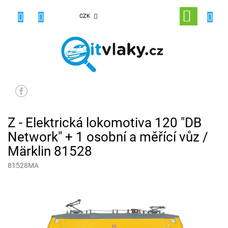
Přejít
na
NÁKUPNÍ
CZK
obsah
KOŠÍK
Z - Elektrická lokomotiva 120 "DB
Network" + 1 osobní a měřící vůz /
Märklin 81528
81528MA