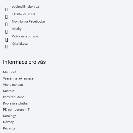
t
í
obchod
@
itvlaky.cz
+420577912599
Novinky na Facebooku
itvlaky
Videa na YouTube
@itvlakycz
Informace pro vás
Můj účet
Vrácení a reklamace
Vše o nákupu
Kontakt
Otevírací doba
Doprava a platba
PK computers - IT
Katalogy
Návody
Recenze