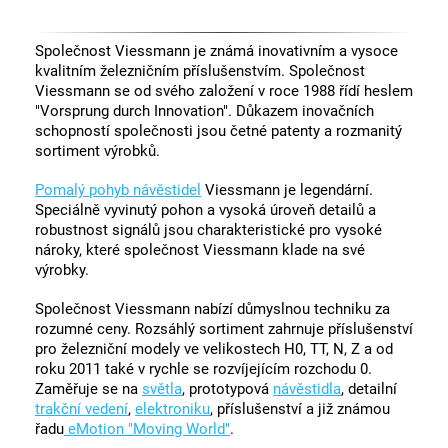
Společnost Viessmann je známá inovativním a vysoce
kvalitním železničním příslušenstvím. Společnost
Viessmann se od svého založení v roce 1988 řídí heslem
"Vorsprung durch Innovation". Důkazem inovačních
schopností společnosti jsou četné patenty a rozmanitý
sortiment výrobků.
Pomalý pohyb návěstidel
Viessmann je legendární.
Speciálně vyvinutý pohon a vysoká úroveň detailů a
robustnost signálů jsou charakteristické pro vysoké
nároky, které společnost Viessmann klade na své
výrobky.
Společnost Viessmann nabízí důmyslnou techniku za
rozumné ceny. Rozsáhlý sortiment zahrnuje příslušenství
pro železniční modely ve velikostech H0, TT, N, Z a od
roku 2011 také v rychle se rozvíjejícím rozchodu 0.
Zaměřuje se na
světla
, prototypová
návěstidla
, detailní
trakční vedení
,
elektroniku
, příslušenství a již známou
řadu
eMotion "Moving World"
.