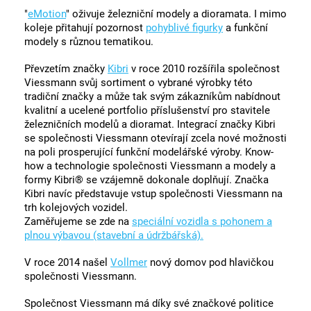
"
eMotion
" oživuje železniční modely a dioramata. I mimo
koleje přitahují pozornost
pohyblivé figurky
a funkční
modely s různou tematikou.
Převzetím značky
Kibri
v roce 2010 rozšířila společnost
Viessmann svůj sortiment o vybrané výrobky této
tradiční značky a může tak svým zákazníkům nabídnout
kvalitní a ucelené portfolio příslušenství pro stavitele
železničních modelů a dioramat. Integrací značky Kibri
se společnosti Viessmann otevírají zcela nové možnosti
na poli prosperující funkční modelářské výroby. Know-
how a technologie společnosti Viessmann a modely a
formy Kibri® se vzájemně dokonale doplňují. Značka
Kibri navíc představuje vstup společnosti Viessmann na
trh kolejových vozidel.
Zaměřujeme se zde na
speciální vozidla s pohonem a
plnou výbavou (stavební a údržbářská).
V roce 2014 našel
Vollmer
nový domov pod hlavičkou
společnosti Viessmann.
Společnost Viessmann má díky své značkové politice