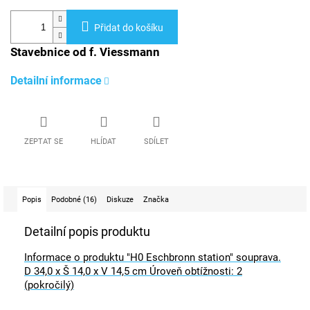
Přidat do košíku
Stavebnice od f. Viessmann
Detailní informace
ZEPTAT SE
HLÍDAT
SDÍLET
Popis
Podobné (16)
Diskuze
Značka
Detailní popis produktu
Informace o produktu "H0 Eschbronn station" souprava.
D 34,0 x Š 14,0 x V 14,5 cm Úroveň obtížnosti: 2
(pokročilý)