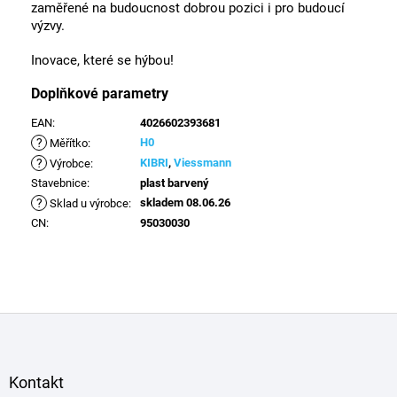
zaměřené na budoucnost dobrou pozici i pro budoucí
výzvy.
Inovace, které se hýbou!
Doplňkové parametry
EAN
:
4026602393681
?
H0
Měřítko
:
?
KIBRI
,
Viessmann
Výrobce
:
Stavebnice
:
plast barvený
?
skladem 08.06.26
Sklad u výrobce
:
CN
:
95030030
Z
á
p
a
Kontakt